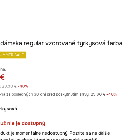
 dámska regular vzorované tyrkysová farba
UMMER SALE
ena:
 €
:
29,90 €
-40%
ena za posledných 30 dní pred poskytnutím zľavy:
29,90 €
 -40%
yrkysová
už nie je dostupný
dukt je momentálne nedostupný. Pozrite sa na ďalšie
z našej kolekcie, ktoré by sa vám mohli zapáčiť.