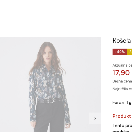
Košeľa
-40%
S
Aktuálna c
17,90
Bežná cena
Najnižšia c
Farba:
t
Produkt 
Tento pro
produkty 