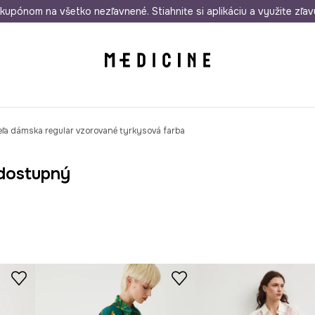
rmo od 50 €
kupónom na všetko nezľavnené. Stiahnite si aplikáciu a využite zľav
Odoslanie aj do 24 hodín
30 dní na 
eľa dámska regular vzorované tyrkysová farba
dostupný