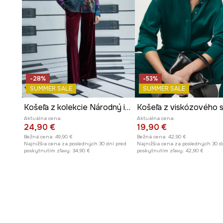
-28%
-53%
SUMMER SALE
SUMMER SALE
Košeľa z kolekcie Národný inštitút Fryderyka Chopina x Medicine
Košeľa z viskózového 
Aktuálna cena:
Aktuálna cena:
24,90 €
19,90 €
Bežná cena:
49,90 €
Bežná cena:
42,90 €
Najnižšia cena za posledných 30 dní pred
Najnižšia cena za posledných 30 d
poskytnutím zľavy:
34,90 €
poskytnutím zľavy:
42,90 €