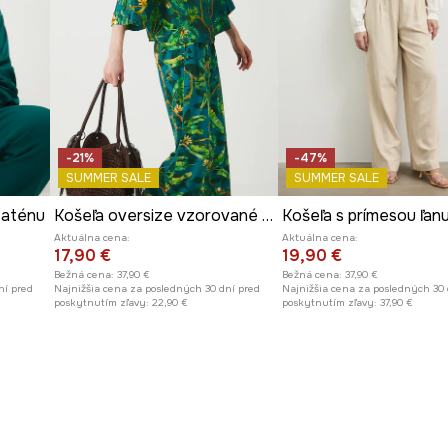
-21%
-47%
SUMMER SALE
SUMMER SALE
saténu
Košeľa oversize vzorované zelená farba
Aktuálna cena:
Aktuálna cena:
17,90 €
19,90 €
Bežná cena:
37,90 €
Bežná cena:
37,90 €
ní pred
Najnižšia cena za posledných 30 dní pred
Najnižšia cena za posledných 30 
poskytnutím zľavy:
22,90 €
poskytnutím zľavy:
37,90 €