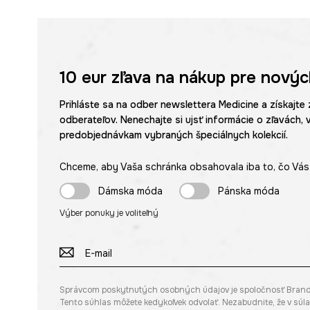
10 eur
zľava na nákup pre novýc
Prihláste sa na odber newslettera Medicine a získajte 
odberateľov. Nenechajte si ujsť informácie o zľavách, 
predobjednávkam vybraných špeciálnych kolekcií.
Chceme, aby Vaša schránka obsahovala iba to, čo Vás 
Dámska móda
Pánska móda
Výber ponuky je voliteľný
Správcom poskytnutých osobných údajov je spoločnosť Brandbq s
Tento súhlas môžete kedykoľvek odvolať. Nezabudnite, že v sú