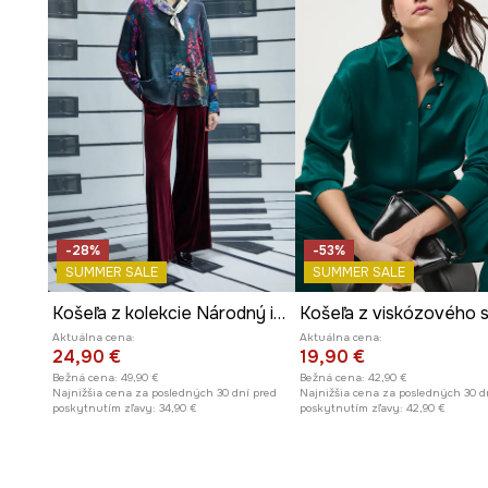
-28%
-53%
SUMMER SALE
SUMMER SALE
Košeľa z kolekcie Národný inštitút Fryderyka Chopina x Medicine
Košeľa z viskózového 
Aktuálna cena:
Aktuálna cena:
24,90 €
19,90 €
Bežná cena:
49,90 €
Bežná cena:
42,90 €
Najnižšia cena za posledných 30 dní pred
Najnižšia cena za posledných 30 d
poskytnutím zľavy:
34,90 €
poskytnutím zľavy:
42,90 €