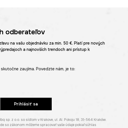
h odberateľov
zľavu na vašu objednávku za min. 50 €. Platí pre nových
výpredajoch a najnovších trendoch ani prístup k
skutočne zaujíma. Povedzte nám, je to:
Prihlásiť sa
p. z o.o. so sídlom v Krakove, ul. Al. Pokoju 18, 31-564 Kraków.
lade so zákonom môžeme spracovať vaše údaje pokiaľ súhlas