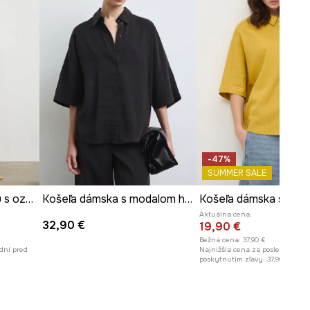
-47%
SUMMER SALE
Košeľa s prímesou ľanu s ozdobnou aplikáciou
Košeľa dámska s modalom hladká
Aktuálna cena:
32,90 €
19,90 €
Bežná cena:
37,90 €
dní pred
Najnižšia cena za posledných 30
poskytnutím zľavy:
37,90 €