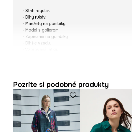
- Strih regular.
- Dlhý rukáv.
- Manžety na gombíky.
- Model s golierom.
- Zapínanie na gombíky.
- Dlhšie vzadu.
- Vzorovaná látka.
- Dĺžka rukáva: 61 cm.
- Dĺžka spredu: 73,5 cm.
- Dĺžka vzadu: 76 cm.
- Šírka v podpazuší: 52 cm.
- Veľkosti pre rozmer: S.
Pozrite si podobné produkty