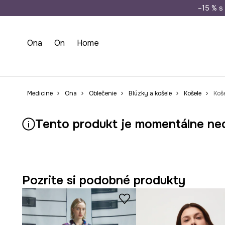
Doprava zada
–15 % s 
Ona
On
Home
Medicine
Ona
Oblečenie
Blúzky a košele
Košele
Koš
Tento produkt je momentálne ne
Pozrite si podobné produkty