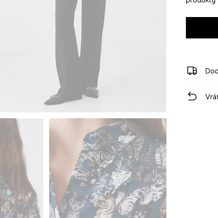
Dod
Vrá