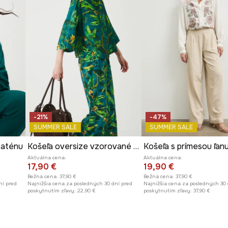
-21%
-47%
SUMMER SALE
SUMMER SALE
saténu
Košeľa oversize vzorované zelená farba
Aktuálna cena:
Aktuálna cena:
17,90 €
19,90 €
Bežná cena:
37,90 €
Bežná cena:
37,90 €
ní pred
Najnižšia cena za posledných 30 dní pred
Najnižšia cena za posledných 30 
poskytnutím zľavy:
22,90 €
poskytnutím zľavy:
37,90 €