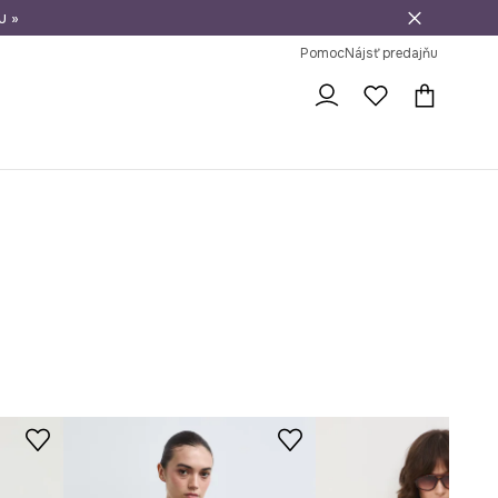
u »
vrátenie tovaru
Pomoc
Nájsť predajňu