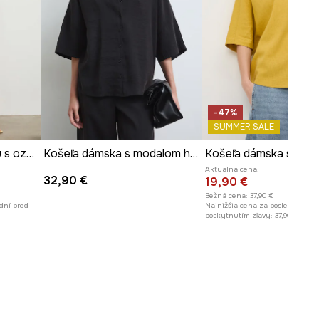
-47%
SUMMER SALE
Košeľa s prímesou ľanu s ozdobnou aplikáciou
Košeľa dámska s modalom hladká
Aktuálna cena:
32,90 €
19,90 €
Bežná cena:
37,90 €
dní pred
Najnižšia cena za posledných 30
poskytnutím zľavy:
37,90 €