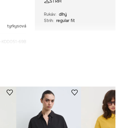
STRIH
Rukáv
:
dlhý
Strih
:
regular fit
tyrkysová
-KDD051-69B