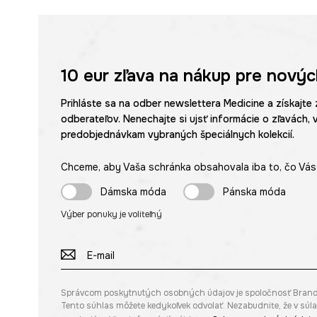
10 eur
zľava na nákup pre novýc
Prihláste sa na odber newslettera Medicine a získajte 
odberateľov. Nenechajte si ujsť informácie o zľavách, 
predobjednávkam vybraných špeciálnych kolekcií.
Chceme, aby Vaša schránka obsahovala iba to, čo Vás 
Dámska móda
Pánska móda
Výber ponuky je voliteľný
Správcom poskytnutých osobných údajov je spoločnosť Brandbq s
Tento súhlas môžete kedykoľvek odvolať. Nezabudnite, že v sú