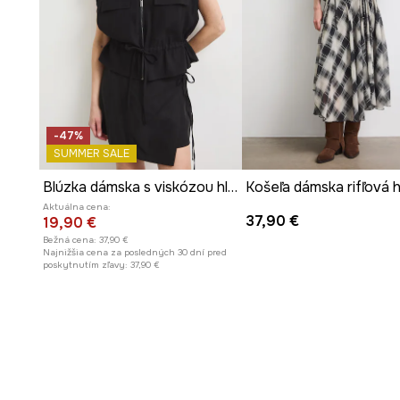
-47%
SUMMER SALE
Blúzka dámska s viskózou hladká
Košeľa dámska rifľová 
Aktuálna cena:
37,90 €
19,90 €
Bežná cena:
37,90 €
Najnižšia cena za posledných 30 dní pred
poskytnutím zľavy:
37,90 €