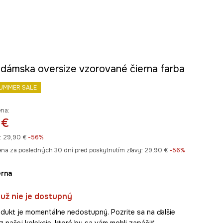
 dámska oversize vzorované čierna farba
UMMER SALE
ena:
 €
:
29,90 €
-56%
ena za posledných 30 dní pred poskytnutím zľavy:
29,90 €
 -56%
ierna
už nie je dostupný
dukt je momentálne nedostupný. Pozrite sa na ďalšie
z našej kolekcie, ktoré by sa vám mohli zapáčiť.