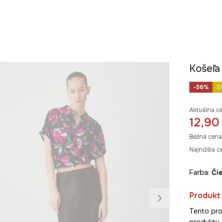
Košeľa
-56%
S
Aktuálna c
12,90
Bežná cena
Najnižšia c
Farba:
č
Produkt 
Tento pro
produkty 