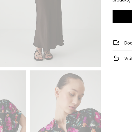
Dod
Vrá