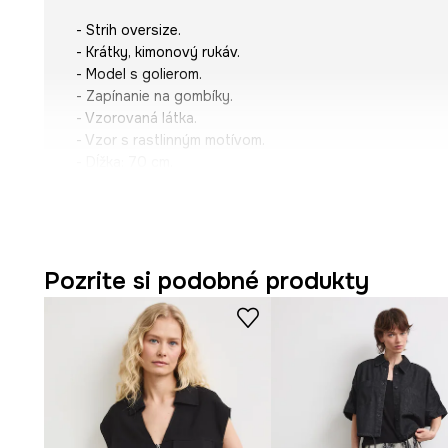
- Strih oversize.
- Krátky, kimonový rukáv.
- Model s golierom.
- Zapínanie na gombíky.
- Vzorovaná látka.
- Vzor s rastlinným motívom.
- Dĺžka: 70 cm.
- Šírka poprsia: 58 cm.
- Veľkosti pre rozmer: S.
Pozrite si podobné produkty