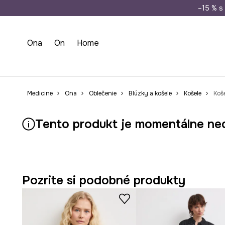
Doprava zada
–15 % s 
Ona
On
Home
Medicine
Ona
Oblečenie
Blúzky a košele
Košele
Koš
Tento produkt je momentálne ne
Pozrite si podobné produkty