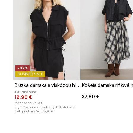
-47%
SUMMER SALE
Blúzka dámska s viskózou hladká
Košeľa dámska rifľová 
Aktuálna cena:
37,90 €
19,90 €
Bežná cena:
37,90 €
Najnižšia cena za posledných 30 dní pred
poskytnutím zľavy:
37,90 €