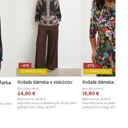
-41%
-37%
SUMMER SALE
SUMMER SALE
Košeľa dámska s viskózou
Košeľa dámska z visk
farba
Aktuálna cena:
Aktuálna cena:
24,90 €
16,90 €
Bežná cena:
42,90 €
Bežná cena:
26,90 €
Najnižšia cena za posledných 30 dní pred
Najnižšia cena za posledných 30
dní pred
poskytnutím zľavy:
42,90 €
poskytnutím zľavy:
26,90 €