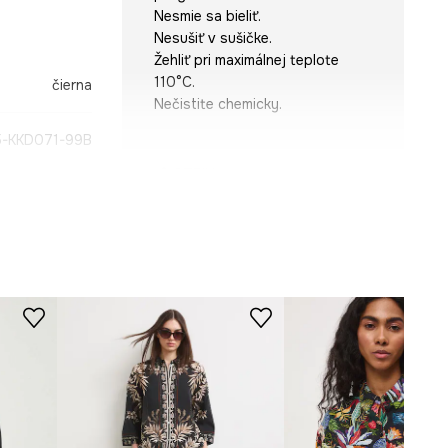
Nesmie sa bieliť.
Nesušiť v sušičke.
Žehliť pri maximálnej teplote
110°C.
čierna
Nečistite chemicky.
-KKD071-99B
STRIH
Rukáv
:
krátky
Typ rukáva
:
kimono
Strih
:
oversize
ROZMERY
Pozrite si rozmery produktu