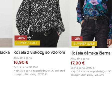
-48%
-21%
SUMMER SALE
SUMMER SALE
hladká
Košeľa z viskózy so vzorom
Košeľa dámska čierna 
Aktuálna cena:
Aktuálna cena:
16,90 €
17,90 €
Bežná cena:
32,90 €
Bežná cena:
37,90 €
Najnižšia cena za posledných 30 dní pred
Najnižšia cena za posledných 30 
poskytnutím zľavy:
32,90 €
poskytnutím zľavy:
22,90 €