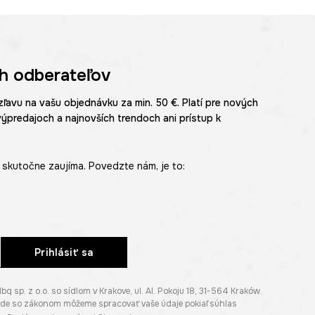
h odberateľov
zľavu na vašu objednávku za min. 50 €. Platí pre nových
výpredajoch a najnovších trendoch ani prístup k
skutočne zaujíma. Povedzte nám, je to:
Prihlásiť sa
p. z o.o. so sídlom v Krakove, ul. Al. Pokoju 18, 31-564 Kraków.
lade so zákonom môžeme spracovať vaše údaje pokiaľ súhlas