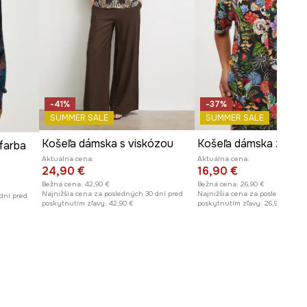
-41%
-37%
SUMMER SALE
SUMMER SALE
Košeľa dámska s viskózou
Košeľa dámska z visk
farba
Aktuálna cena:
Aktuálna cena:
24,90 €
16,90 €
Bežná cena:
42,90 €
Bežná cena:
26,90 €
Najnižšia cena za posledných 30 dní pred
Najnižšia cena za posledných 30
dní pred
poskytnutím zľavy:
42,90 €
poskytnutím zľavy:
26,90 €