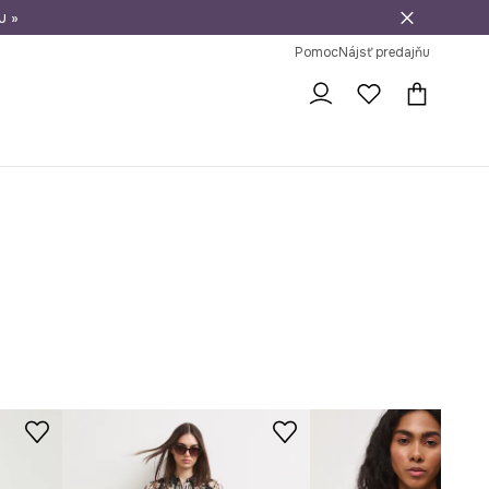
u »
vrátenie tovaru
Pomoc
Nájsť predajňu