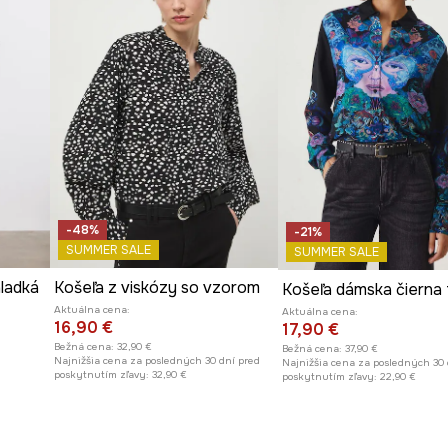
-48%
-21%
SUMMER SALE
SUMMER SALE
hladká
Košeľa z viskózy so vzorom
Košeľa dámska čierna 
Aktuálna cena:
Aktuálna cena:
16,90 €
17,90 €
Bežná cena:
32,90 €
Bežná cena:
37,90 €
Najnižšia cena za posledných 30 dní pred
Najnižšia cena za posledných 30 
poskytnutím zľavy:
32,90 €
poskytnutím zľavy:
22,90 €