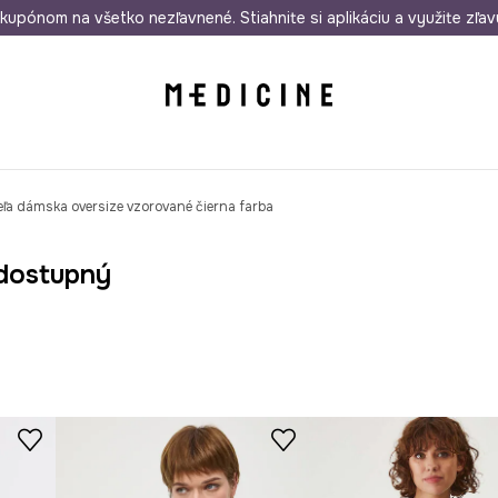
rmo od 50 €
kupónom na všetko nezľavnené. Stiahnite si aplikáciu a využite zľav
Odoslanie aj do 24 hodín
30 dní na 
eľa dámska oversize vzorované čierna farba
dostupný