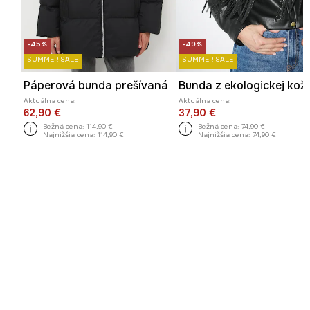
-45%
-49%
SUMMER SALE
SUMMER SALE
Páperová bunda prešívaná
Bunda z ekologickej kož
Aktuálna cena:
Aktuálna cena:
62,90 €
37,90 €
Bežná cena:
114,90 €
Bežná cena:
74,90 €
Najnižšia cena:
114,90 €
Najnižšia cena:
74,90 €