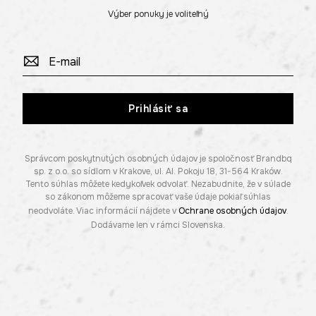
Výber ponuky je voliteľný
Prihlásiť sa
Správcom poskytnutých osobných údajov je spoločnosť Brandbq
sp. z o.o. so sídlom v Krakove, ul. Al. Pokoju 18, 31-564 Kraków.
Tento súhlas môžete kedykoľvek odvolať. Nezabudnite, že v súlade
so zákonom môžeme spracovať vaše údaje pokiaľ súhlas
neodvoláte. Viac informácií nájdete v
Ochrane osobných údajov
.
Dodávame len v rámci Slovenska.