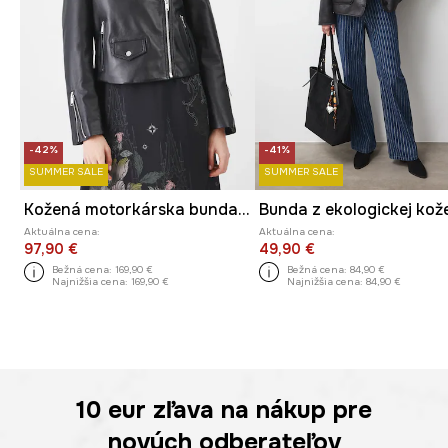
-42%
-41%
SUMMER SALE
SUMMER SALE
Kožená motorkárska bunda čierna farba
Bunda z ekologickej kož
Aktuálna cena:
Aktuálna cena:
97,90 €
49,90 €
Bežná cena:
169,90 €
Bežná cena:
84,90 €
Najnižšia cena:
169,90 €
Najnižšia cena:
84,90 €
10 eur
zľava na nákup pre
nových odberateľov