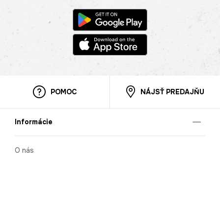
POMOC
NÁJSŤ PREDAJŇU
Informácie
O nás
Mobilná apilkácia
Pravidlá pre prezentovanie tovaru
Blog