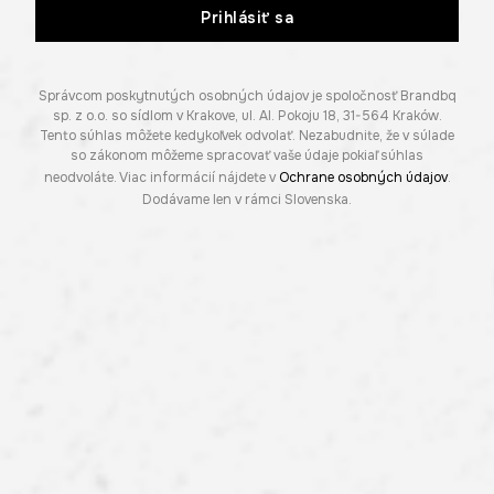
Prihlásiť sa
Správcom poskytnutých osobných údajov je spoločnosť Brandbq
sp. z o.o. so sídlom v Krakove, ul. Al. Pokoju 18, 31-564 Kraków.
Tento súhlas môžete kedykoľvek odvolať. Nezabudnite, že v súlade
so zákonom môžeme spracovať vaše údaje pokiaľ súhlas
neodvoláte. Viac informácií nájdete v
Ochrane osobných údajov
.
Dodávame len v rámci Slovenska.