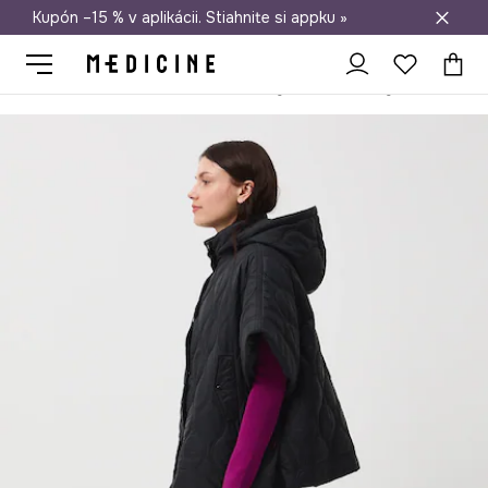
Kupón –15 % v aplikácii. Stiahnite si appku »
Doprava zadarmo od 50 €
Medicine
Ona
Oblečenie
Bundy
Krátke bundy
Pončo pre