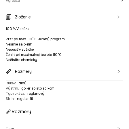
Výrobca
Zloženie
100 % Viskóza
Prať pri max. 30°C. Jemný program.
Nesmie sa bieliť.
Nesušiť v sušičke.
Žehliť pri maximálnej teplote 110°C.
Nečistite chemicky.
Rozmery
Rukáv
:
dlhý
Výstrih
:
golier so stojačikom
Typ rukáva
:
raglanový
Strih
:
regular fit
Rozmery
Tagy