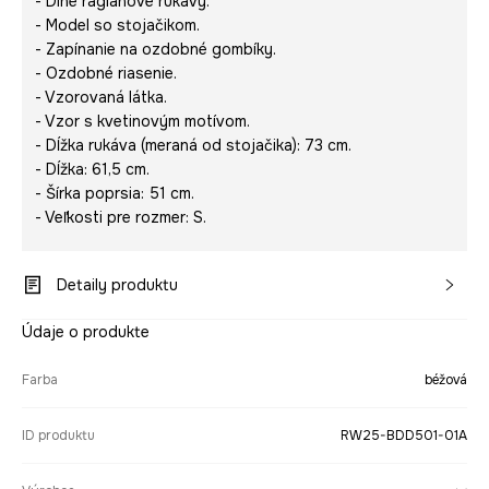
- Dlhé raglánové rukávy.
- Model so stojačikom.
- Zapínanie na ozdobné gombíky.
- Ozdobné riasenie.
- Vzorovaná látka.
- Vzor s kvetinovým motívom.
- Dĺžka rukáva (meraná od stojačika): 73 cm.
- Dĺžka: 61,5 cm.
- Šírka poprsia: 51 cm.
- Veľkosti pre rozmer: S.
Detaily produktu
Údaje o produkte
Farba
béžová
ID produktu
RW25-BDD501-01A