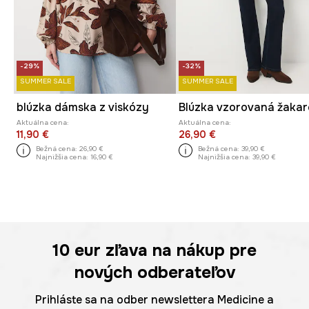
-29%
-32%
SUMMER SALE
SUMMER SALE
blúzka dámska z viskózy
Aktuálna cena:
Aktuálna cena:
11,90 €
26,90 €
Bežná cena:
26,90 €
Bežná cena:
39,90 €
Najnižšia cena:
16,90 €
Najnižšia cena:
39,90 €
10 eur
zľava na nákup pre
nových odberateľov
Prihláste sa na odber newslettera Medicine a