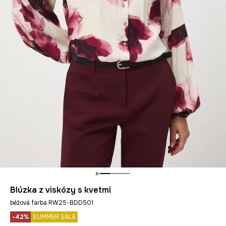
Blúzka z viskózy s kvetmi
béžová farba RW25-BDD501
-42%
SUMMER SALE