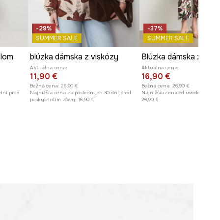
-29%
-37%
SUMMER SALE
SUMMER SALE
llom
blúzka dámska z viskózy
Blúzka dámska z visk
Aktuálna cena:
Aktuálna cena:
11,90 €
16,90 €
Bežná cena:
26,90 €
Bežná cena:
26,90 €
dní pred
Najnižšia cena za posledných 30 dní pred
Najnižšia cena od uvedenia do p
poskytnutím zľavy:
16,90 €
26,90 €