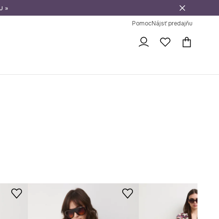
u »
vrátenie tovaru
Pomoc
Nájsť predajňu