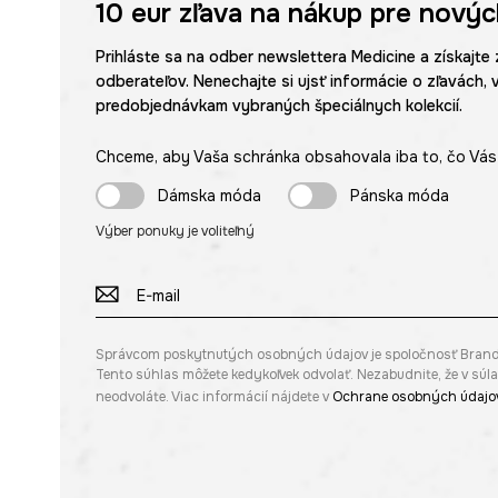
10 eur
zľava na nákup pre novýc
Prihláste sa na odber newslettera Medicine a získajte 
odberateľov. Nenechajte si ujsť informácie o zľavách, 
predobjednávkam vybraných špeciálnych kolekcií.
Chceme, aby Vaša schránka obsahovala iba to, čo Vás 
Dámska móda
Pánska móda
Výber ponuky je voliteľný
Správcom poskytnutých osobných údajov je spoločnosť Brandbq s
Tento súhlas môžete kedykoľvek odvolať. Nezabudnite, že v sú
neodvoláte. Viac informácií nájdete v
Ochrane osobných údajo