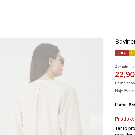
Bavlnen
-14%
S
Aktuálna c
22,90
Bežná cena
Najnižšia c
Farba:
b
Produkt 
Tento pro
produkty 