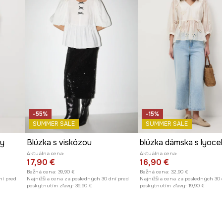
-55%
-15%
SUMMER SALE
SUMMER SALE
zy
Blúzka s viskózou
blúzka dámska s lyoce
Aktuálna cena:
Aktuálna cena:
17,90 €
16,90 €
Bežná cena:
39,90 €
Bežná cena:
32,90 €
ní pred
Najnižšia cena za posledných 30 dní pred
Najnižšia cena za posledných 30 
poskytnutím zľavy:
39,90 €
poskytnutím zľavy:
19,90 €