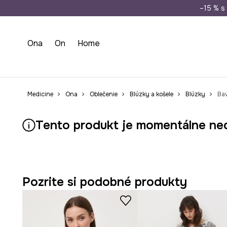
Doprava zada
–15 % s 
Ona
On
Home
Medicine
Ona
Oblečenie
Blúzky a košele
Blúzky
Bav
Tento produkt je momentálne ne
Pozrite si podobné produkty