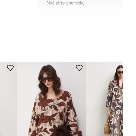
Nečistite chemicky.
STRIH
Rukáv
:
dlhý
Výstrih
:
V výstrih
Typ rukáva
:
raglanový
Strih
:
regular fit