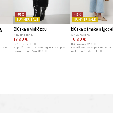
-55%
-15%
SUMMER SALE
SUMMER SALE
zy
Blúzka s viskózou
blúzka dámska s lyoce
Aktuálna cena:
Aktuálna cena:
17,90 €
16,90 €
Bežná cena:
39,90 €
Bežná cena:
32,90 €
ní pred
Najnižšia cena za posledných 30 dní pred
Najnižšia cena za posledných 30 
poskytnutím zľavy:
39,90 €
poskytnutím zľavy:
19,90 €