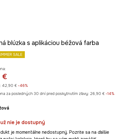
á blúzka s aplikáciou béžová farba
UMMER SALE
ena:
 €
:
42,90 €
-46%
ena za posledných 30 dní pred poskytnutím zľavy:
26,90 €
 -14%
éžová
už nie je dostupný
dukt je momentálne nedostupný. Pozrite sa na ďalšie
z našej kolekcie, ktoré by sa vám mohli zapáčiť.