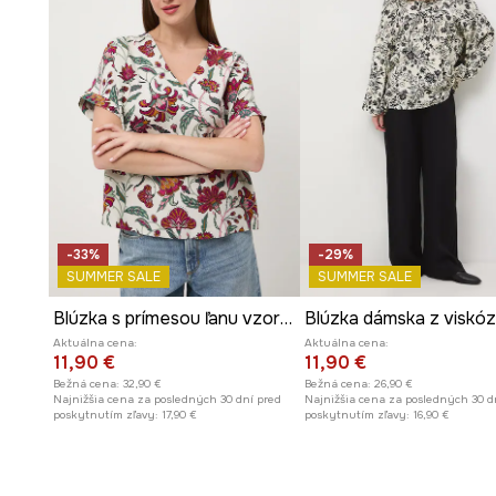
-33%
-29%
SUMMER SALE
SUMMER SALE
Blúzka s prímesou ľanu vzorovaná
Blúzka dámska z viskó
Aktuálna cena:
Aktuálna cena:
11,90 €
11,90 €
Bežná cena:
32,90 €
Bežná cena:
26,90 €
Najnižšia cena za posledných 30 dní pred
Najnižšia cena za posledných 30 d
poskytnutím zľavy:
17,90 €
poskytnutím zľavy:
16,90 €