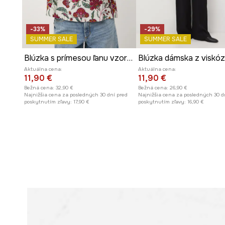
-33%
-29%
SUMMER SALE
SUMMER SALE
Blúzka s prímesou ľanu vzorovaná
Blúzka dámska z viskó
Aktuálna cena:
Aktuálna cena:
11,90 €
11,90 €
Bežná cena:
32,90 €
Bežná cena:
26,90 €
Najnižšia cena za posledných 30 dní pred
Najnižšia cena za posledných 30 d
poskytnutím zľavy:
17,90 €
poskytnutím zľavy:
16,90 €