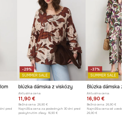
-29%
-37%
SUMMER SALE
SUMMER SALE
llom
blúzka dámska z viskózy
Blúzka dámska z visk
Aktuálna cena:
Aktuálna cena:
11,90 €
16,90 €
Bežná cena:
26,90 €
Bežná cena:
26,90 €
dní pred
Najnižšia cena za posledných 30 dní pred
Najnižšia cena od uvedenia do p
poskytnutím zľavy:
16,90 €
26,90 €