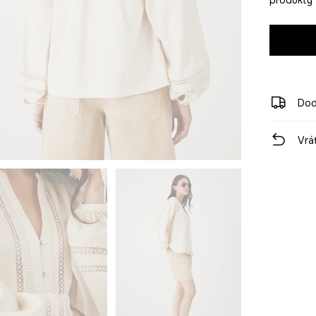
Dod
Vrá