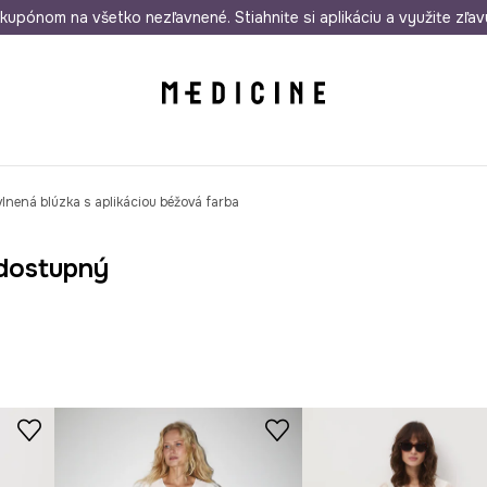
rmo od 50 €
kupónom na všetko nezľavnené. Stiahnite si aplikáciu a využite zľav
Odoslanie aj do 24 hodín
30 dní na 
lnená blúzka s aplikáciou béžová farba
dostupný