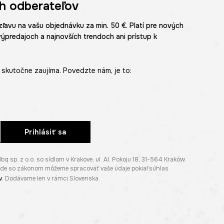
h odberateľov
zľavu na vašu objednávku za min. 50 €. Platí pre nových
výpredajoch a najnovších trendoch ani prístup k
skutočne zaujíma. Povedzte nám, je to:
Prihlásiť sa
p. z o.o. so sídlom v Krakove, ul. Al. Pokoju 18, 31-564 Kraków.
lade so zákonom môžeme spracovať vaše údaje pokiaľ súhlas
v
. Dodávame len v rámci Slovenska.