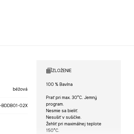
ZLOŽENIE
100 % Bavlna
béžová
Prať pri max. 30°C. Jemný
program.
-BDDB01-02X
Nesmie sa bieliť.
Nesušiť v sušičke.
Žehliť pri maximálnej teplote
150°C.