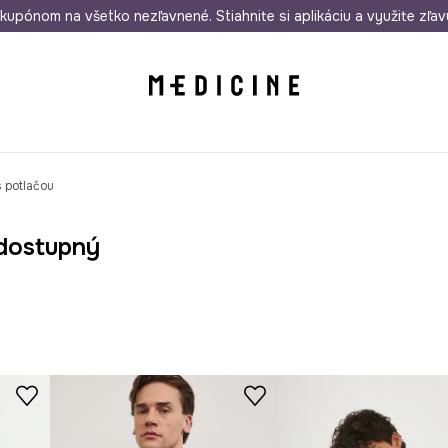
rmo od 50 €
kupónom na všetko nezľavnené. Stiahnite si aplikáciu a využite zľav
Odoslanie aj do 24 hodín
30 dní na 
s potlačou
dostupný