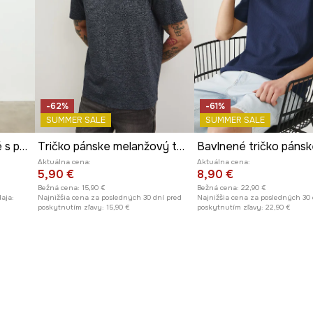
-62%
-61%
SUMMER SALE
SUMMER SALE
Tričko pánske bavlnené s potlačou z kolekcie Kit Mizeres x Medicine
Tričko pánske melanžový tmavomodrá farba
Aktuálna cena:
Aktuálna cena:
5,90 €
8,90 €
Bežná cena:
15,90 €
Bežná cena:
22,90 €
aja:
Najnižšia cena za posledných 30 dní pred
Najnižšia cena za posledných 30 
poskytnutím zľavy:
15,90 €
poskytnutím zľavy:
22,90 €