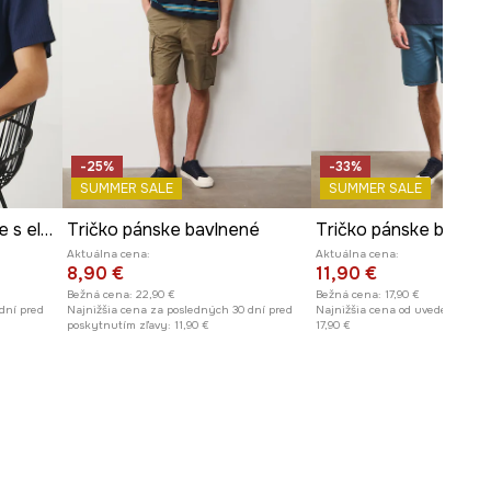
-25%
-33%
SUMMER SALE
SUMMER SALE
Bavlnené tričko pánske s elastanom vrúbkovaný tmavomodrá farba
Tričko pánske bavlnené
Aktuálna cena:
Aktuálna cena:
8,90 €
11,90 €
Bežná cena:
22,90 €
Bežná cena:
17,90 €
dní pred
Najnižšia cena za posledných 30 dní pred
Najnižšia cena od uvedenia do p
poskytnutím zľavy:
11,90 €
17,90 €