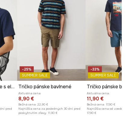
-25%
-33%
SUMMER SALE
SUMMER SALE
Bavlnené tričko pánske s elastanom vrúbkovaný tmavomodrá farba
Tričko pánske bavlnené
Aktuálna cena:
Aktuálna cena:
8,90 €
11,90 €
Bežná cena:
22,90 €
Bežná cena:
17,90 €
dní pred
Najnižšia cena za posledných 30 dní pred
Najnižšia cena od uvedenia do p
poskytnutím zľavy:
11,90 €
17,90 €