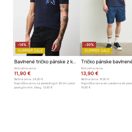
-14%
-30%
SUMMER SALE
SUMMER SALE
Bavlnené tričko pánske z kolekcie Harry Potter
Aktuálna cena:
Aktuálna cena:
11,90 €
13,90 €
Bežná cena:
24,90 €
Bežná cena:
19,90 €
Najnižšia cena za posledných 30 dní pred
Najnižšia cena od uvedenia do pred
poskytnutím zľavy:
13,90 €
19,90 €