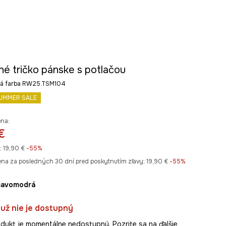
né tričko pánske s potlačou
á farba RW25.TSM104
UMMER SALE
ena:
€
:
19,90 €
-55%
ena za posledných 30 dní pred poskytnutím zľavy:
19,90 €
 -55%
mavomodrá
už nie je dostupný
dukt je momentálne nedostupný. Pozrite sa na ďalšie