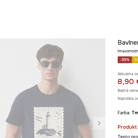
Bavlne
tmavomodr
-55%
S
Aktuálna c
8,90 
Bežná cena
Najnižšia c
Farba:
t
Produkt 
Tento pro