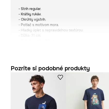
- Strih regular.
- Krátky rukáv.
- Okrúhly výstrih.
- Potlač s motívom mora.
- Hladký úplet s nepravidelnou textúrou.
- Dĺžka: 71 cm.
- Šírka hrudníka: 54 cm.
- Veľkosti pre rozmer: M.
Pozrite si podobné produkty