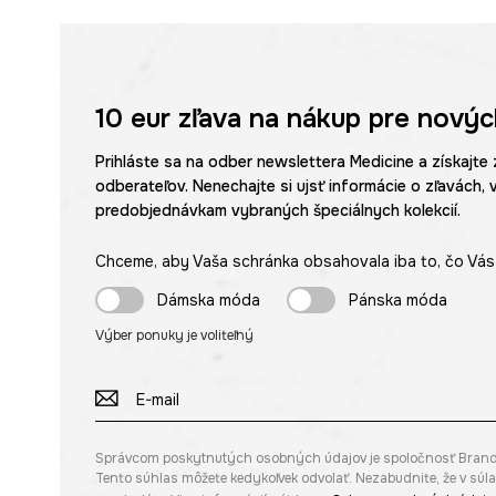
10 eur
zľava na nákup pre novýc
Prihláste sa na odber newslettera Medicine a získajte 
odberateľov. Nenechajte si ujsť informácie o zľavách, 
predobjednávkam vybraných špeciálnych kolekcií.
Chceme, aby Vaša schránka obsahovala iba to, čo Vás 
Dámska móda
Pánska móda
Výber ponuky je voliteľný
Správcom poskytnutých osobných údajov je spoločnosť Brandbq s
Tento súhlas môžete kedykoľvek odvolať. Nezabudnite, že v sú