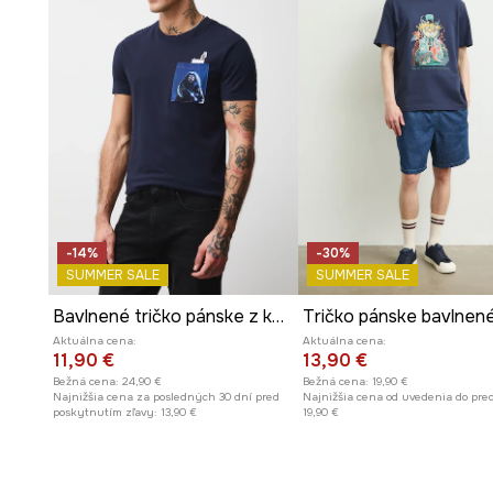
-14%
-30%
SUMMER SALE
SUMMER SALE
Bavlnené tričko pánske z kolekcie Harry Potter
Aktuálna cena:
Aktuálna cena:
11,90 €
13,90 €
Bežná cena:
24,90 €
Bežná cena:
19,90 €
Najnižšia cena za posledných 30 dní pred
Najnižšia cena od uvedenia do pred
poskytnutím zľavy:
13,90 €
19,90 €