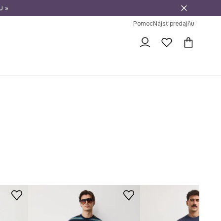
u »
vrátenie tovaru
Pomoc
Nájsť predajňu