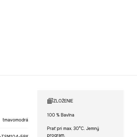
ZLOŽENIE
100 % Bavlna
tmavomodrá
Prať pri max. 30°C. Jemný
program.
-TSM104-59X