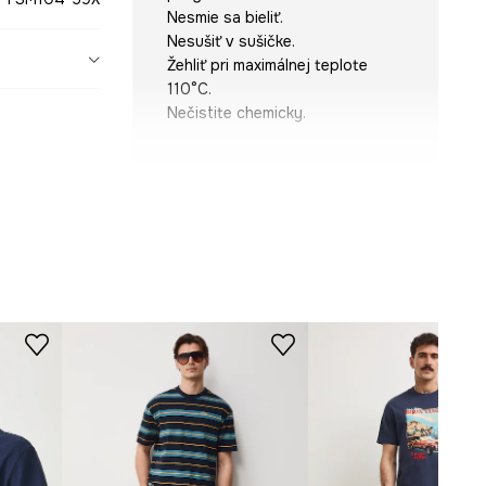
Nesmie sa bieliť.
Nesušiť v sušičke.
Žehliť pri maximálnej teplote
110°C.
Nečistite chemicky.
STRIH
Výstrih
:
okrúhly
Strih
:
regular fit
ROZMERY
Model je vysoký 188 cm a má na
sebe veľkosť M
Pozrite si rozmery produktu