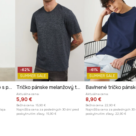
-62%
-61%
SUMMER SALE
SUMMER SALE
Tričko pánske bavlnené s potlačou z kolekcie Kit Mizeres x Medicine
Tričko pánske melanžový tmavomodrá farba
Aktuálna cena:
Aktuálna cena:
5,90 €
8,90 €
Bežná cena:
15,90 €
Bežná cena:
22,90 €
aja:
Najnižšia cena za posledných 30 dní pred
Najnižšia cena za posledných 30 
poskytnutím zľavy:
15,90 €
poskytnutím zľavy:
22,90 €