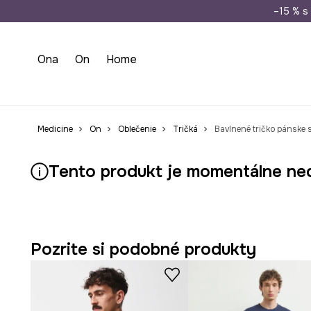
Doprava zada
–15 % s 
Ona
On
Home
Medicine
On
Oblečenie
Tričká
Bavlnené tričko pánske 
Tento produkt je momentálne ne
Pozrite si podobné produkty