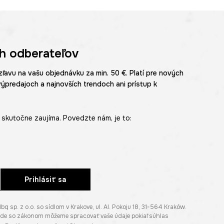
h odberateľov
zľavu na vašu objednávku za min. 50 €. Platí pre nových
výpredajoch a najnovších trendoch ani prístup k
skutočne zaujíma. Povedzte nám, je to:
Prihlásiť sa
p. z o.o. so sídlom v Krakove, ul. Al. Pokoju 18, 31-564 Kraków.
lade so zákonom môžeme spracovať vaše údaje pokiaľ súhlas