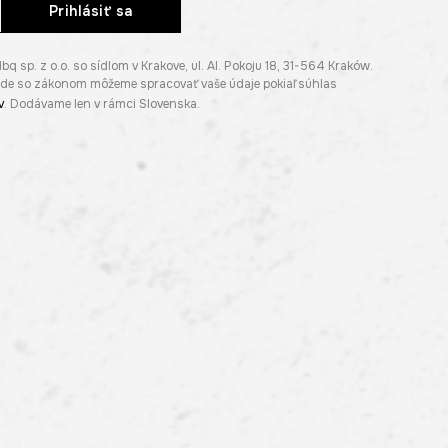
Prihlásiť sa
p. z o.o. so sídlom v Krakove, ul. Al. Pokoju 18, 31-564 Kraków.
lade so zákonom môžeme spracovať vaše údaje pokiaľ súhlas
v
. Dodávame len v rámci Slovenska.