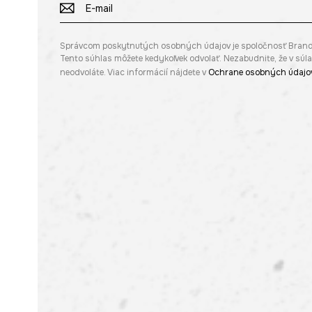
Správcom poskytnutých osobných údajov je spoločnosť Brandbq s
Tento súhlas môžete kedykoľvek odvolať. Nezabudnite, že v sú
neodvoláte. Viac informácií nájdete v
Ochrane osobných údajo