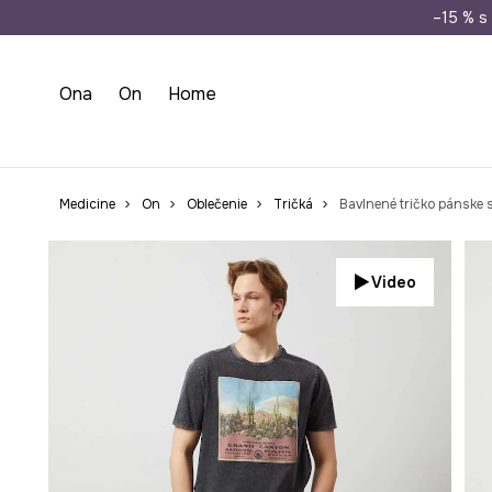
Doprava zada
–15 % s 
Ona
On
Home
Medicine
On
Oblečenie
Tričká
Bavlnené tričko pánske 
Video