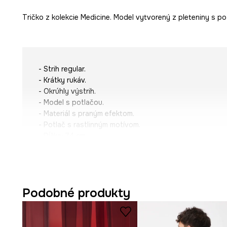
Tričko z kolekcie Medicine. Model vytvorený z pleteniny s po
- Strih regular.
- Krátky rukáv.
- Okrúhly výstrih.
- Model s potlačou.
- Materiál s praným efektom.
- Potlač s rastlinným motívom.
- Dĺžka: 74 cm.
- Šírka v podpazuší: 57,2 cm.
- Veľkosti pre rozmer: L.
Podobné produkty