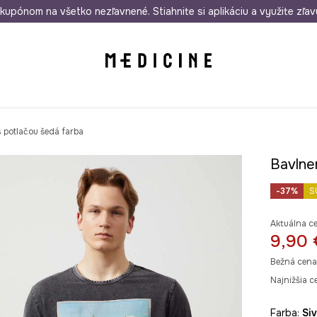
rmo od 50 €
kupónom na všetko nezľavnené. Stiahnite si aplikáciu a využite zľav
Odoslanie aj do 24 hodín
30 dní na 
s potlačou šedá farba
Bavlne
-37%
S
Aktuálna c
9,90 
Bežná cena
Najnižšia c
Farba:
si