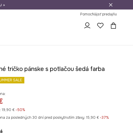
u »
vrátenie tovaru
Pomoc
Nájsť predajňu
né tričko pánske s potlačou šedá farba
UMMER SALE
ena:
€
:
19,90 €
-50%
ena za posledných 30 dní pred poskytnutím zľavy:
15,90 €
 -37%
vá