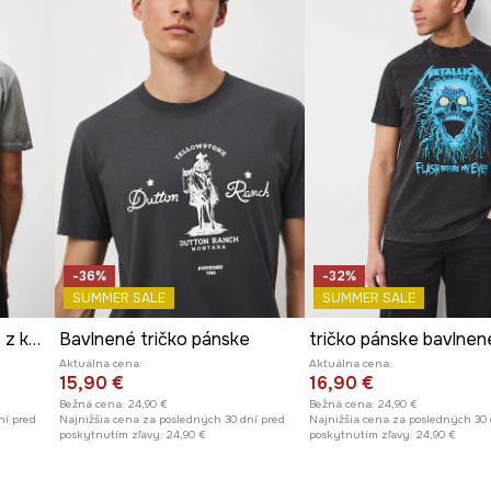
-36%
-32%
SUMMER SALE
SUMMER SALE
Bavlnené tričko pánske z kolekcie Harry Potter
Bavlnené tričko pánske
tričko pánske bavlnen
Aktuálna cena:
Aktuálna cena:
15,90 €
16,90 €
Bežná cena:
24,90 €
Bežná cena:
24,90 €
ní pred
Najnižšia cena za posledných 30 dní pred
Najnižšia cena za posledných 30 
poskytnutím zľavy:
24,90 €
poskytnutím zľavy:
24,90 €