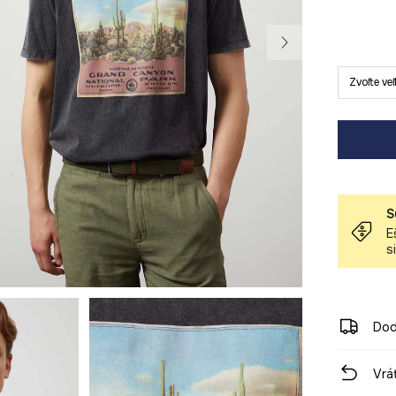
Zvoľte ve
S
E
s
Dod
Vrá