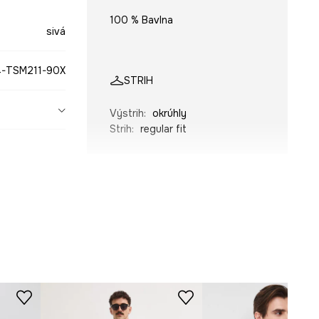
100 % Bavlna
sivá
-TSM211-90X
STRIH
Výstrih
:
okrúhly
Strih
:
regular fit