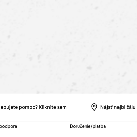
rebujete pomoc? Kliknite sem
Nájsť najbližši
 podpora
Doručenie/platba