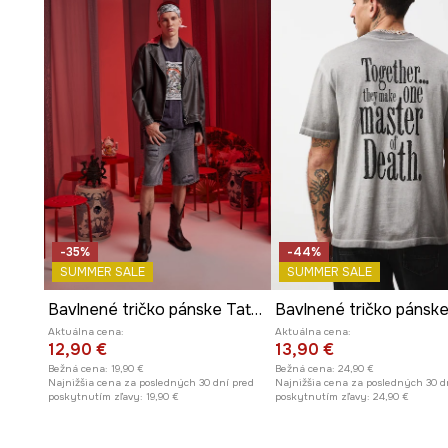
-35%
-44%
SUMMER SALE
SUMMER SALE
Bavlnené tričko pánske Tattoo Art by Ewelina Kubiak – Evel Qbiak Tattoo
Aktuálna cena:
Aktuálna cena:
12,90 €
13,90 €
Bežná cena:
19,90 €
Bežná cena:
24,90 €
Najnižšia cena za posledných 30 dní pred
Najnižšia cena za posledných 30 d
poskytnutím zľavy:
19,90 €
poskytnutím zľavy:
24,90 €