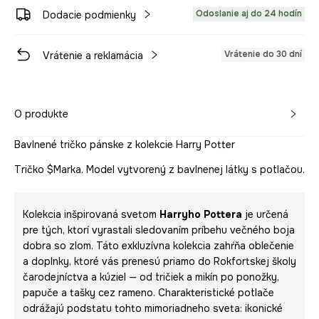
Odoslanie aj do 24 hodín
Dodacie podmienky
Vrátenie do 30 dní
Vrátenie a reklamácia
O produkte
Bavlnené tričko pánske z kolekcie Harry Potter
Tričko $Marka. Model vytvorený z bavlnenej látky s potlačou.
Kolekcia inšpirovaná svetom
Harryho Pottera
je určená
pre tých, ktorí vyrastali sledovaním príbehu večného boja
dobra so zlom. Táto exkluzívna kolekcia zahŕňa oblečenie
a doplnky, ktoré vás prenesú priamo do Rokfortskej školy
čarodejníctva a kúziel — od tričiek a mikín po ponožky,
papuče a tašky cez rameno. Charakteristické potlače
odrážajú podstatu tohto mimoriadneho sveta: ikonické