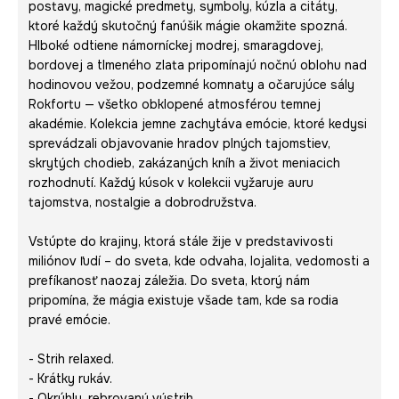
postavy, magické predmety, symboly, kúzla a citáty,
ktoré každý skutočný fanúšik mágie okamžite spozná.
Hlboké odtiene námorníckej modrej, smaragdovej,
bordovej a tlmeného zlata pripomínajú nočnú oblohu nad
hodinovou vežou, podzemné komnaty a očarujúce sály
Rokfortu — všetko obklopené atmosférou temnej
akadémie. Kolekcia jemne zachytáva emócie, ktoré kedysi
sprevádzali objavovanie hradov plných tajomstiev,
skrytých chodieb, zakázaných kníh a život meniacich
rozhodnutí. Každý kúsok v kolekcii vyžaruje auru
tajomstva, nostalgie a dobrodružstva.
Vstúpte do krajiny, ktorá stále žije v predstavivosti
miliónov ľudí – do sveta, kde odvaha, lojalita, vedomosti a
prefíkanosť naozaj záležia. Do sveta, ktorý nám
pripomína, že mágia existuje všade tam, kde sa rodia
pravé emócie.
- Strih relaxed.
- Krátky rukáv.
- Okrúhly, rebrovaný výstrih.