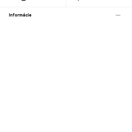
Informácie
O nás
Mobilná apilkácia
Pravidlá pre prezentovanie tovaru
Blog
Kontaktné údaje
Bezpečnosť
Cooperation
Kariéra
Nahlasovanie porušení (whistleblowing)