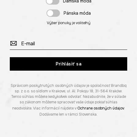
Dámska móda
Pánska móda
Výber ponuky je voliteľný
Prihlásiť sa
Správcom poskytnutých osobných údajov je spoločnosť Brandbq
sp. z o.o. so sídlom v Krakove, ul. Al. Pokoju 18, 31-564 Kraków.
Tento súhlas môžete kedykoľvek odvolať. Nezabudnite, že v súlade
so zákonom môžeme spracovať vaše údaje pokiaľ súhlas
neodvoláte. Viac informácií nájdete v
Ochrane osobných údajov
.
Dodávame len v rámci Slovenska.