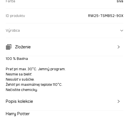
Farba
sivá
ID produktu
RW25-TSMB52-90X
Výrobca
Zloženie
100 % Bavlna
Prať pri max. 30°C. Jemný program.
Nesmie sa bieliť.
Nesušiť v sušičke.
Žehliť pri maximálnej teplote 110°C.
Nečistite chemicky.
Popis kolekcie
Harry Potter