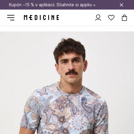
Kupón –15 % v aplikácii. Stiahnite si appku »
Doprava zadarmo od 50 €
Medicine
On
Oblečenie
Tričká