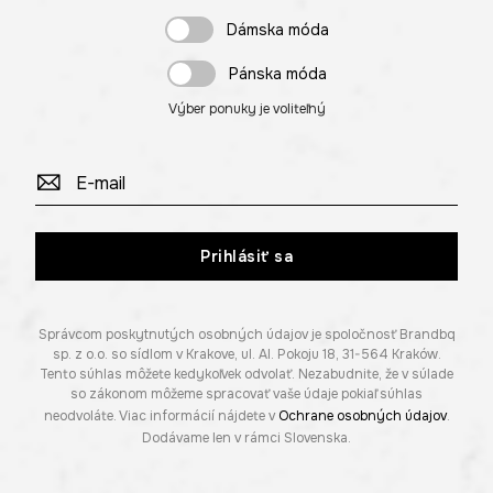
Dámska móda
Pánska móda
Výber ponuky je voliteľný
Prihlásiť sa
Správcom poskytnutých osobných údajov je spoločnosť Brandbq
sp. z o.o. so sídlom v Krakove, ul. Al. Pokoju 18, 31-564 Kraków.
Tento súhlas môžete kedykoľvek odvolať. Nezabudnite, že v súlade
so zákonom môžeme spracovať vaše údaje pokiaľ súhlas
neodvoláte. Viac informácií nájdete v
Ochrane osobných údajov
.
Dodávame len v rámci Slovenska.