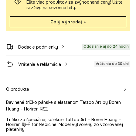
Ešte viac produktov za zvýhodnené ceny! Užite
si zľavy na sezónne hity.
Celý výpredaj »
Odoslanie aj do 24 hodín
Dodacie podmienky
Vrátenie do 30 dní
Vrátenie a reklamácia
O produkte
Bavlnené tričko pánske s elastanom Tattoo Art by Boren
Huang – Horiren 彫壬
Tričko zo špeciálnej kolekcie Tattoo Art – Boren Huang –
Horiren 彫壬 for Medicine. Model vytvorený zo vzorovanej
pleteniny.