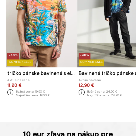
-40%
-48%
SUMMER SALE
SUMMER SALE
tričko pánske bavlnené s elastanom
Aktuálna cena:
Aktuálna cena:
11,90 €
12,90 €
Bežná cena:
19,90 €
Bežná cena:
24,90 €
Najnižšia cena:
19,90 €
Najnižšia cena:
24,90 €
10 eur
zľava na nákup pre