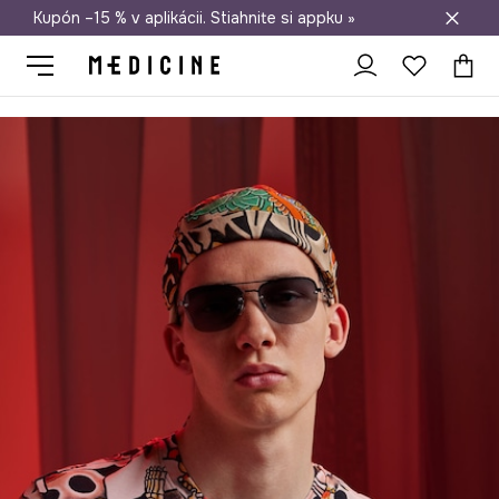
Kupón –15 % v aplikácii. Stiahnite si appku »
Doprava zadarmo od 50 €
Medicine
On
Oblečenie
Tričká