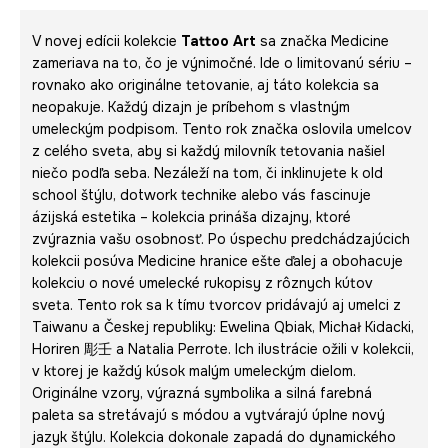
V novej edícii kolekcie
Tattoo Art
sa značka Medicine
zameriava na to, čo je výnimočné. Ide o limitovanú sériu –
rovnako ako originálne tetovanie, aj táto kolekcia sa
neopakuje. Každý dizajn je príbehom s vlastným
umeleckým podpisom. Tento rok značka oslovila umelcov
z celého sveta, aby si každý milovník tetovania našiel
niečo podľa seba. Nezáleží na tom, či inklinujete k old
school štýlu, dotwork technike alebo vás fascinuje
ázijská estetika – kolekcia prináša dizajny, ktoré
zvýraznia vašu osobnosť. Po úspechu predchádzajúcich
kolekcii posúva Medicine hranice ešte ďalej a obohacuje
kolekciu o nové umelecké rukopisy z rôznych kútov
sveta. Tento rok sa k tímu tvorcov pridávajú aj umelci z
Taiwanu a Českej republiky: Ewelina Qbiak, Michał Kidacki,
Horiren 彫壬 a Natalia Perrote. Ich ilustrácie ožili v kolekcii,
v ktorej je každý kúsok malým umeleckým dielom.
Originálne vzory, výrazná symbolika a silná farebná
paleta sa stretávajú s módou a vytvárajú úplne nový
jazyk štýlu. Kolekcia dokonale zapadá do dynamického