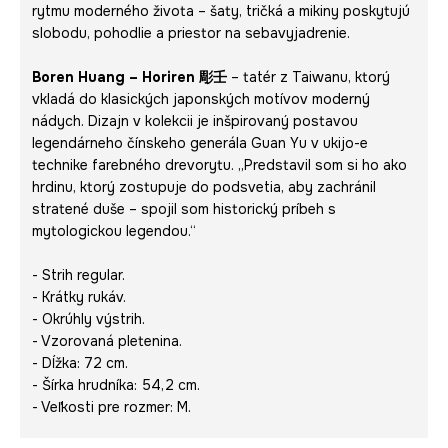
rytmu moderného života – šaty, tričká a mikiny poskytujú
slobodu, pohodlie a priestor na sebavyjadrenie.
Boren Huang – Horiren 彫壬
– tatér z Taiwanu, ktorý
vkladá do klasických japonských motívov moderný
nádych. Dizajn v kolekcii je inšpirovaný postavou
legendárneho čínskeho generála Guan Yu v ukijo-e
technike farebného drevorytu. „Predstavil som si ho ako
hrdinu, ktorý zostupuje do podsvetia, aby zachránil
stratené duše – spojil som historický príbeh s
mytologickou legendou.“
- Strih regular.
- Krátky rukáv.
- Okrúhly výstrih.
- Vzorovaná pletenina.
- Dĺžka: 72 cm.
- Šírka hrudníka: 54,2 cm.
- Veľkosti pre rozmer: M.