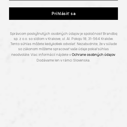
Prihlásiť sa
Správcom poskytnutých osobných údajov je spoločnosť Brandbq
sp. z o.o. so sídlom v Krakove, ul. Al. Pokoju 18, 31-564 Kraków.
Tento súhlas môžete kedykoľvek odvolať. Nezabudnite, že v súlade
so zákonom môžeme spracovať vaše údaje pokiaľ súhlas
neodvoláte. Viac informácií nájdete v
Ochrane osobných údajov
.
Dodávame len v rámci Slovenska.