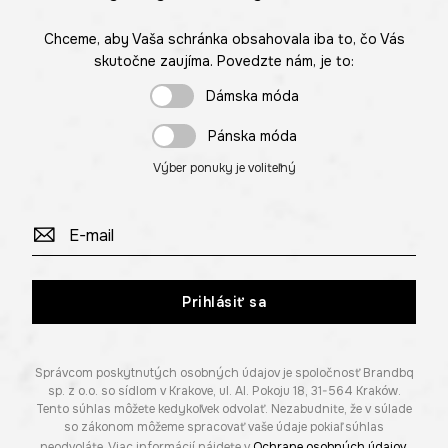
Chceme, aby Vaša schránka obsahovala iba to, čo Vás
skutočne zaujíma. Povedzte nám, je to:
Dámska móda
Pánska móda
Výber ponuky je voliteľný
Prihlásiť sa
Správcom poskytnutých osobných údajov je spoločnosť Brandbq
sp. z o.o. so sídlom v Krakove, ul. Al. Pokoju 18, 31-564 Kraków.
Tento súhlas môžete kedykoľvek odvolať. Nezabudnite, že v súlade
so zákonom môžeme spracovať vaše údaje pokiaľ súhlas
neodvoláte. Viac informácií nájdete v
Ochrane osobných údajov
.