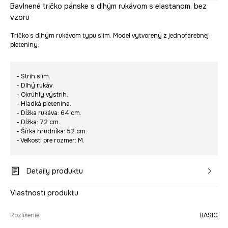
Bavlnené tričko pánske s dlhým rukávom s elastanom, bez
vzoru
Tričko s dlhým rukávom typu slim. Model vytvorený z jednofarebnej
pleteniny.
- Strih slim.
- Dlhý rukáv.
- Okrúhly výstrih.
- Hladká pletenina.
- Dĺžka rukáva: 64 cm.
- Dĺžka: 72 cm.
- Šírka hrudníka: 52 cm.
- Veľkosti pre rozmer: M.
Detaily produktu
Vlastnosti produktu
Rozlíšenie
BASIC