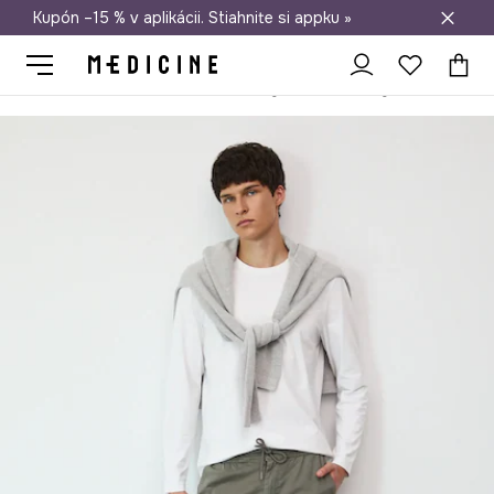
Kupón –15 % v aplikácii. Stiahnite si appku »
Doprava zadarmo od 50 €
Medicine
On
Oblečenie
Mikiny
Tričká s dlhým rukávom