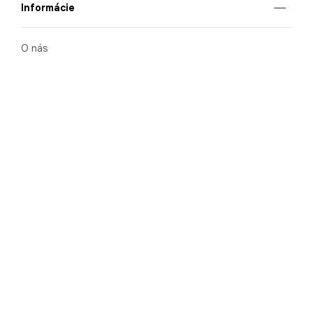
Informácie
O nás
Mobilná apilkácia
Pravidlá pre prezentovanie tovaru
Blog
Kontaktné údaje
Bezpečnosť
Cooperation
Kariéra
Nahlasovanie porušení (whistleblowing)
Ochrana osobných údajov