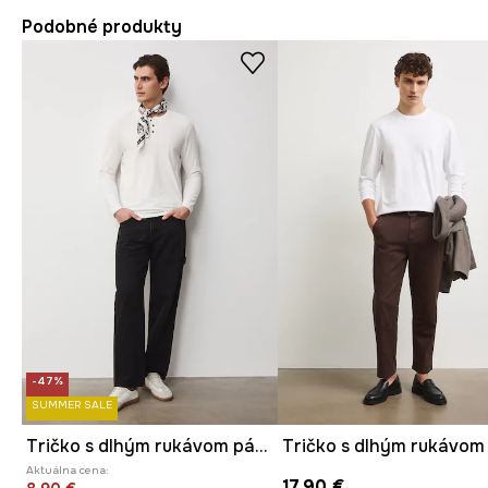
Podobné produkty
-47%
SUMMER SALE
Tričko s dlhým rukávom pánske bavlnené
Aktuálna cena:
17,90 €