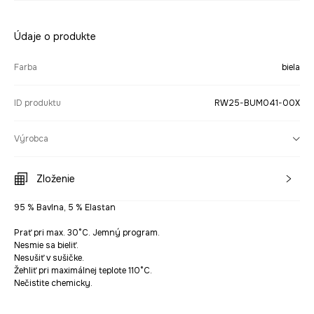
Údaje o produkte
Farba
biela
ID produktu
RW25-BUM041-00X
Výrobca
Zloženie
95 % Bavlna, 5 % Elastan
Prať pri max. 30°C. Jemný program.
Nesmie sa bieliť.
Nesušiť v sušičke.
Žehliť pri maximálnej teplote 110°C.
Nečistite chemicky.