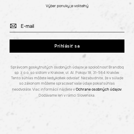
Výber ponuky je voliteľný
Prihlásiť sa
Správcom poskytnutých osobných údajov je spoločnosť Brandbq
sp. z o.o. so sídlom v Krakove, ul. Al. Pokoju 18, 31-564 Kraków.
Tento súhlas môžete kedykoľvek odvolať. Nezabudnite, že v súlade
so zákonom môžeme spracovať vaše údaje pokiaľ súhlas
neodvoláte. Viac informácií nájdete v
Ochrane osobných údajov
.
Dodávame len v rámci Slovenska.