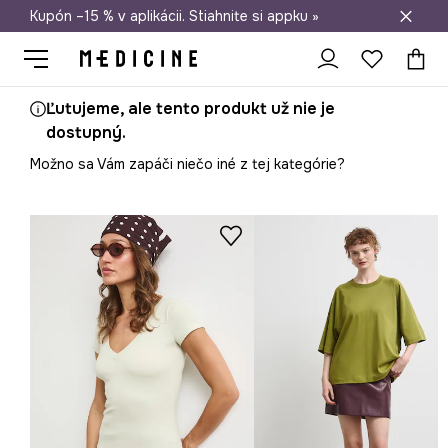
Kupón –15 % v aplikácii. Stiahnite si appku »
Doprava zadarmo od 50 €
Ľutujeme, ale tento produkt už nie je
dostupný.
Možno sa Vám zapáči niečo iné z tej kategórie?