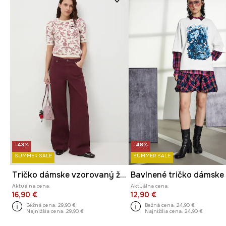
-43%
-48%
SUMMER SALE
SUMMER SALE
Tričko dámske vzorovaný žakarový
Aktuálna cena:
Aktuálna cena:
16,90 €
12,90 €
Bežná cena:
29,90 €
Bežná cena:
24,90 €
Najnižšia cena:
29,90 €
Najnižšia cena:
24,90 €