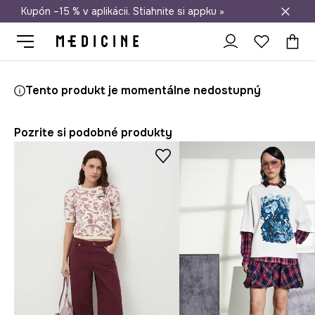
Kupón –15 % v aplikácii. Stiahnite si appku »
Doprava zadarmo od 50 €
Medicine
Ona
Oblečenie
Tričká
Tento produkt je momentálne nedostupný
Pozrite si podobné produkty