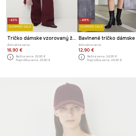
-43%
-48%
SUMMER SALE
SUMMER SALE
Tričko dámske vzorovaný žakarový
Aktuálna cena:
Aktuálna cena:
16,90 €
12,90 €
Bežná cena:
29,90 €
Bežná cena:
24,90 €
Najnižšia cena:
29,90 €
Najnižšia cena:
24,90 €