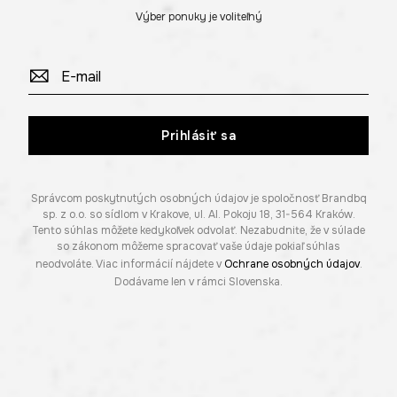
Výber ponuky je voliteľný
Prihlásiť sa
Správcom poskytnutých osobných údajov je spoločnosť Brandbq
sp. z o.o. so sídlom v Krakove, ul. Al. Pokoju 18, 31-564 Kraków.
Tento súhlas môžete kedykoľvek odvolať. Nezabudnite, že v súlade
so zákonom môžeme spracovať vaše údaje pokiaľ súhlas
neodvoláte. Viac informácií nájdete v
Ochrane osobných údajov
.
Dodávame len v rámci Slovenska.