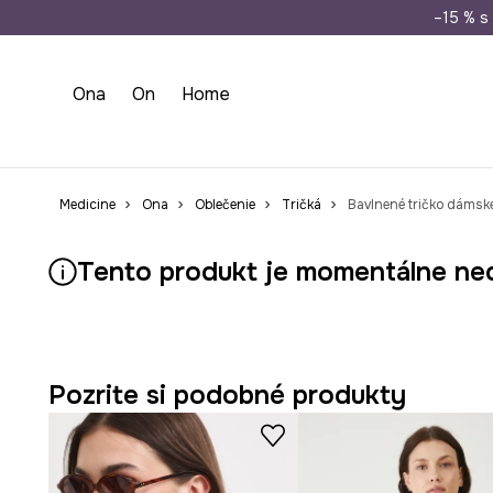
Doprava zada
–15 % s 
Ona
On
Home
Medicine
Ona
Oblečenie
Tričká
Bavlnené tričko dámske
Tento produkt je momentálne ne
Pozrite si podobné produkty