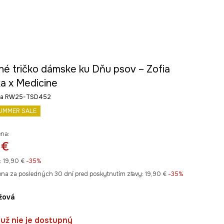
né tričko dámske ku Dňu psov – Zofia
a x Medicine
rba RW25-TSD452
UMMER SALE
ena:
 €
:
19,90 €
-35%
ena za posledných 30 dní pred poskytnutím zľavy:
19,90 €
 -35%
éžová
už nie je dostupný