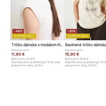
- Okrúhly, rebrovaný výstrih.
- Model s potlačou.
- Na prednej strane je potlač s nápisom:
low to the gro
- Model s ozdobnou výšivkou.
- Dĺžka: 64,5 cm.
- Šírka poprsia: 56 cm.
-48%
-30%
- Veľkosti pre rozmer: S.
SUMMER SALE
SUMMER SALE
Tričko dámske s modalom hladké
Aktuálna cena:
Aktuálna cena:
11,90 €
15,90 €
Bežná cena:
22,90 €
Bežná cena:
22,90 €
Najnižšia cena za posledných 30 dní pred
Najnižšia cena za posledných 30 d
poskytnutím zľavy:
22,90 €
poskytnutím zľavy:
22,90 €