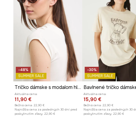
-48%
-30%
SUMMER SALE
SUMMER SALE
Tričko dámske s modalom hladké
Aktuálna cena:
Aktuálna cena:
11,90 €
15,90 €
Bežná cena:
22,90 €
Bežná cena:
22,90 €
Najnižšia cena za posledných 30 dní pred
Najnižšia cena za posledných 30 d
poskytnutím zľavy:
22,90 €
poskytnutím zľavy:
22,90 €