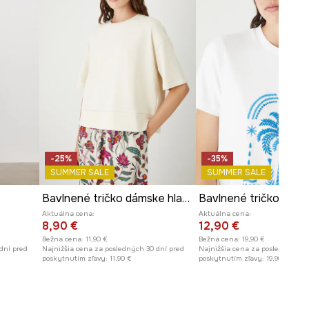
-25%
-35%
SUMMER SALE
SUMMER SALE
Bavlnené tričko dámske hladký
Aktuálna cena:
Aktuálna cena:
8,90 €
12,90 €
Bežná cena:
11,90 €
Bežná cena:
19,90 €
dní pred
Najnižšia cena za posledných 30 dní pred
Najnižšia cena za posledných 30
poskytnutím zľavy:
11,90 €
poskytnutím zľavy:
19,90 €