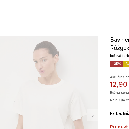
Bavlne
Różyck
béžová fa
-35%
S
Aktuálna c
12,90
Bežná cena
Najnižšia c
Farba:
b
Produkt 