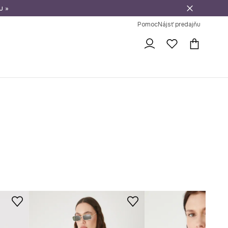
u »
vrátenie tovaru
Pomoc
Nájsť predajňu