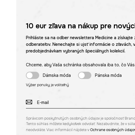
10 eur
zľava na nákup pre novýc
Prihláste sa na odber newslettera Medicine a získajte 
odberateľov. Nenechajte si ujsť informácie o zľavách, 
predobjednávkam vybraných špeciálnych kolekcií.
Chceme, aby Vaša schránka obsahovala iba to, čo Vás 
Dámska móda
Pánska móda
Výber ponuky je voliteľný
Správcom poskytnutých osobných údajov je spoločnosť Brandbq s
Tento súhlas môžete kedykoľvek odvolať. Nezabudnite, že v sú
neodvoláte. Viac informácií nájdete v
Ochrane osobných údajo