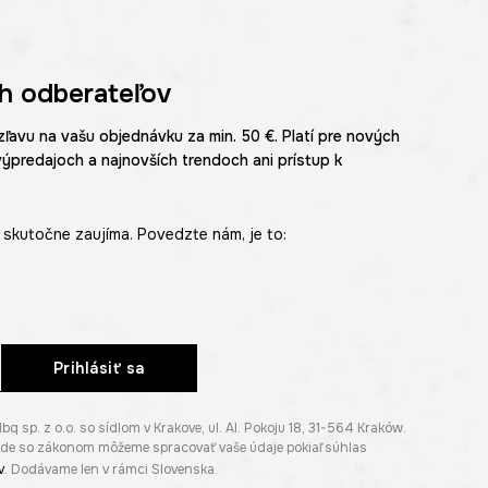
h odberateľov
zľavu na vašu objednávku za min. 50 €. Platí pre nových
výpredajoch a najnovších trendoch ani prístup k
skutočne zaujíma. Povedzte nám, je to:
Prihlásiť sa
p. z o.o. so sídlom v Krakove, ul. Al. Pokoju 18, 31-564 Kraków.
lade so zákonom môžeme spracovať vaše údaje pokiaľ súhlas
v
. Dodávame len v rámci Slovenska.