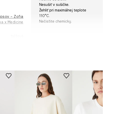
Nesušiť v sušičke.
Žehliť pri maximálnej teplote
110°C.
psov – Zofia
Nečistite chemicky.
a x Medicine
béžová
STRIH
-TSD452-01X
Výstrih
:
okrúhly
Strih
:
oversize
ROZMERY
Modelka je vysoká 175 cm a má
na sebe veľkosť S
Pozrite si rozmery produktu