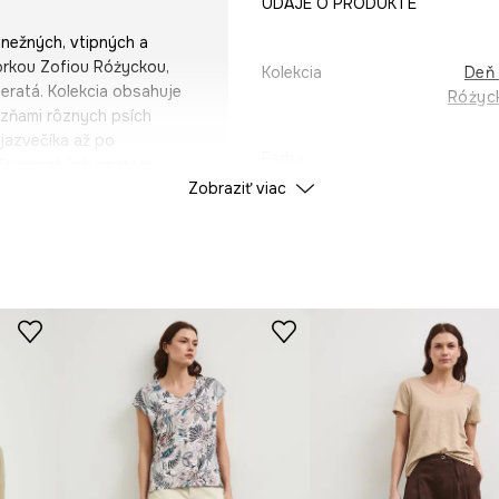
ÚDAJE O PRODUKTE
 nežných, vtipných a
átorkou Zofiou Różyckou,
Kolekcia
Deň 
eratá. Kolekcia obsahuje
Różyck
zňami rôznych psích
jazvečíka až po
Farba
štvornohých priateľov,
Zobraziť viac
aj prostredníctvom
ID produktu
RW25
e autorkou mnohých
Výrobca
b, plagátov, obálok a
trátorka jedál, najviac ju
elom, kresbu perom a
eri, ale aj s písmom a
 keramika.