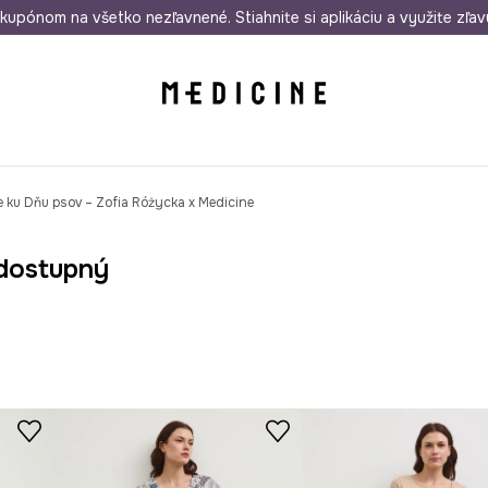
rmo od 50 €
kupónom na všetko nezľavnené. Stiahnite si aplikáciu a využite zľav
Odoslanie aj do 24 hodín
30 dní na 
 ku Dňu psov – Zofia Różycka x Medicine
dostupný