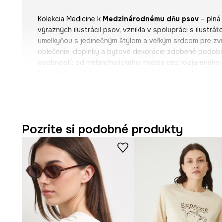
Kolekcia Medicine k
Medzinárodnému dňu psov
– plná
výrazných ilustrácií psov, vznikla v spolupráci s ilustr
umelkyňou s jedinečným štýlom a veľkým srdcom pre zvi
oblečenie, doplnky a bytové dekorácie zdobené podobi
osobností: od melancholického mopsa cez rozjareného 
klasického psíka. Je to ponuka pre všetkých milovníkov 
ktorí chcú osláviť výnimočné puto so svojím miláčikom 
outfitu!
Zofia Różycka
– ilustrátorka, grafička a kaligrafka. J
Pozrite si podobné produkty
knižných a tlačových ilustrácií, ako aj nástenných malie
kulinárskych fotografii. Hoci svoju kariéru začala ako ilus
baví kresliť zvieratá, najmä psov. Rada pracuje s akvar
ceruzkou, tradičnými ručne kreslenými technikami na papi
kresbami na oknách a vitrínach. Fascinujú ju aj linoryty a
- Strih oversize.
- Krátky rukáv.
- Znížené plecia.