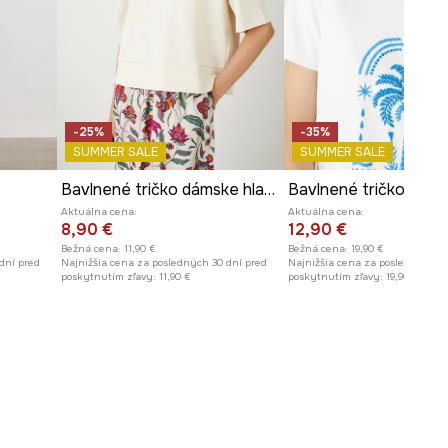
-25%
-35%
SUMMER SALE
SUMMER SALE
Bavlnené tričko dámske hladký
Aktuálna cena:
Aktuálna cena:
8,90 €
12,90 €
Bežná cena:
11,90 €
Bežná cena:
19,90 €
dní pred
Najnižšia cena za posledných 30 dní pred
Najnižšia cena za posledných 30
poskytnutím zľavy:
11,90 €
poskytnutím zľavy:
19,90 €