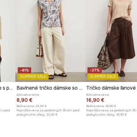
-61%
-37%
SUMMER SALE
SUMMER SALE
Bavlnené tričko dámske s praným efektom béžová farba
Bavlnené tričko dámske so vzorom
Tričko dámske ľanové
Aktuálna cena:
Aktuálna cena:
8,90 €
16,90 €
Bežná cena:
22,90 €
Bežná cena:
26,90 €
ní pred
Najnižšia cena za posledných 30 dní pred
Najnižšia cena za posledných 30 
poskytnutím zľavy:
22,90 €
poskytnutím zľavy:
26,90 €