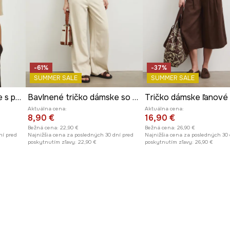
und, high on energy
.
-61%
-37%
SUMMER SALE
SUMMER SALE
Bavlnené tričko dámske s praným efektom béžová farba
Bavlnené tričko dámske so vzorom
Tričko dámske ľanové
Aktuálna cena:
Aktuálna cena:
8,90 €
16,90 €
Bežná cena:
22,90 €
Bežná cena:
26,90 €
ní pred
Najnižšia cena za posledných 30 dní pred
Najnižšia cena za posledných 30 
poskytnutím zľavy:
22,90 €
poskytnutím zľavy:
26,90 €