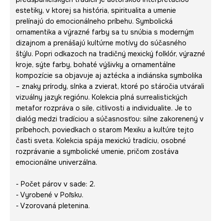
estetiky, v ktorej sa história, spiritualita a umenie
prelínajú do emocionálneho príbehu. Symbolická
ornamentika a výrazné farby sa tu snúbia s moderným
dizajnom a prenášajú kultúrne motívy do súčasného
štýlu. Popri odkazoch na tradičný mexický folklór, výrazné
kroje, sýte farby, bohaté výšivky a ornamentálne
kompozície sa objavuje aj aztécka a indiánska symbolika
– znaky prírody, slnka a zvierat, ktoré po stáročia utvárali
vizuálny jazyk regiónu. Kolekcia plná surrealistických
metafor rozpráva o sile, citlivosti a individualite. Je to
dialóg medzi tradíciou a súčasnosťou: silne zakorenený v
príbehoch, poviedkach o starom Mexiku a kultúre tejto
časti sveta. Kolekcia spája mexickú tradíciu, osobné
rozprávanie a symbolické umenie, pričom zostáva
emocionálne univerzálna.
- Počet párov v sade: 2.
- Vyrobené v Poľsku.
- Vzorovaná pletenina.