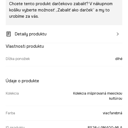
Chcete tento produkt darčekovo zabaliť? V nákupnom
košíku vyberte možnosť „Zabaliť ako darček“ a my to
urobíme za vás.
Detaily produktu
Vlastnosti produktu
Dĺžka ponožiek
dlhé
Údaje o produkte
Kolekcia
Kolekcia inšpirovaná mexickou
kultúrou
Farba
viacfarebná
ID produktu
RS26-LGM400-MLA