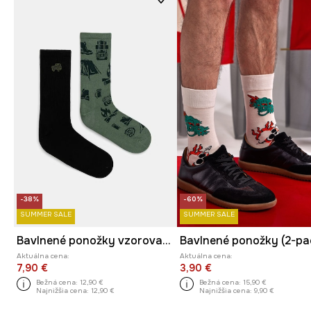
-38%
-60%
SUMMER SALE
SUMMER SALE
Bavlnené ponožky vzorované (2-pack)
Aktuálna cena:
Aktuálna cena:
7,90 €
3,90 €
Bežná cena:
12,90 €
Bežná cena:
15,90 €
Najnižšia cena:
12,90 €
Najnižšia cena:
9,90 €