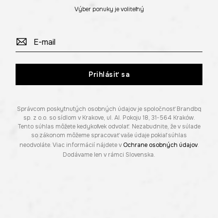
Výber ponuky je voliteľný
Prihlásiť sa
Správcom poskytnutých osobných údajov je spoločnosť Brandbq
sp. z o.o. so sídlom v Krakove, ul. Al. Pokoju 18, 31-564 Kraków.
Tento súhlas môžete kedykoľvek odvolať. Nezabudnite, že v súlade
so zákonom môžeme spracovať vaše údaje pokiaľ súhlas
neodvoláte. Viac informácií nájdete v
Ochrane osobných údajov
.
Dodávame len v rámci Slovenska.