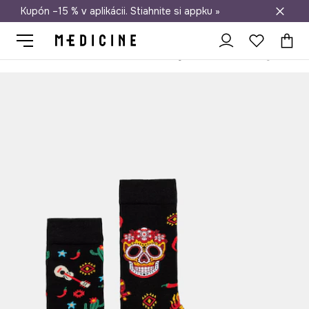
Kupón –15 % v aplikácii. Stiahnite si appku »
Doprava zadarmo od 50 €
Medicine
On
Oblečenie
Ponožky