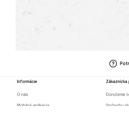
Pot
Informácie
Zákaznícka
O nás
Doručenie t
Mobilná apilkácia
Spôsoby pl
Pravidlá pre prezentovanie tovaru
Čas realizá
Blog
Zabaliť ako