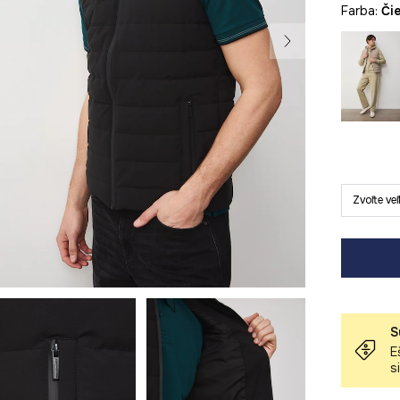
Farba:
č
Zvoľte ve
S
E
s