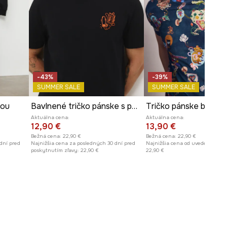
Rozmery uvedené pre veľkosť
:
M.
Dĺžka
:
71 cm
Šírka v podpazuší
:
56 cm
Šírka ramien
:
45,5 cm
Model je vysoký 188 cm a má na
sebe veľkosť M
-43%
-39%
SUMMER SALE
SUMMER SALE
Pozrite si rozmery produktu
rou
Bavlnené tričko pánske s potlačou
Aktuálna cena:
Aktuálna cena:
12,90 €
13,90 €
Bežná cena:
22,90 €
Bežná cena:
22,90 €
dní pred
Najnižšia cena za posledných 30 dní pred
Najnižšia cena od uvedenia do p
poskytnutím zľavy:
22,90 €
22,90 €