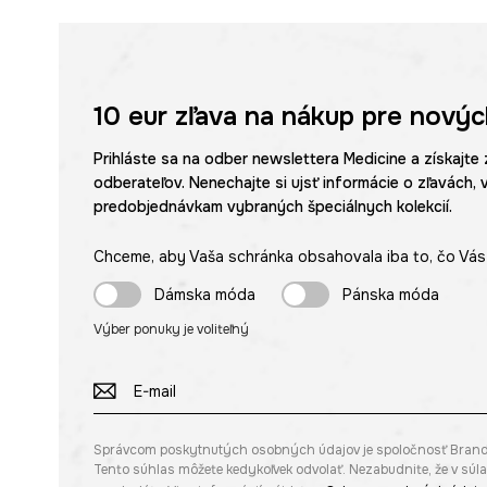
10 eur
zľava na nákup pre novýc
Prihláste sa na odber newslettera Medicine a získajte 
odberateľov. Nenechajte si ujsť informácie o zľavách, 
predobjednávkam vybraných špeciálnych kolekcií.
Chceme, aby Vaša schránka obsahovala iba to, čo Vás 
Dámska móda
Pánska móda
Výber ponuky je voliteľný
Správcom poskytnutých osobných údajov je spoločnosť Brandbq s
Tento súhlas môžete kedykoľvek odvolať. Nezabudnite, že v sú