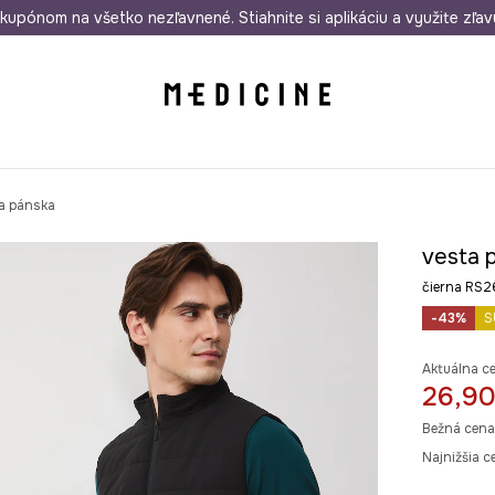
rmo od 50 €
kupónom na všetko nezľavnené. Stiahnite si aplikáciu a využite zľav
Odoslanie aj do 24 hodín
30 dní na 
a pánska
vesta 
čierna RS
-43%
S
Aktuálna c
26,90
Bežná cena
Najnižšia c