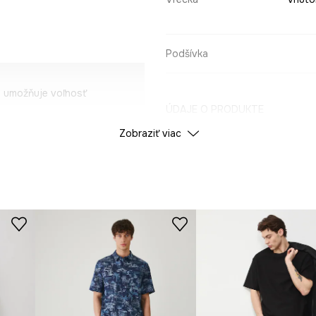
Podšívka
á umožňuje voľnosť
ÚDAJE O PRODUKTE
Zobraziť viac
kombinovanie s iným
Farba
na funkčnosti.
ID produktu
RS26
ie.
Výrobca
ostí.
sto na ruky.