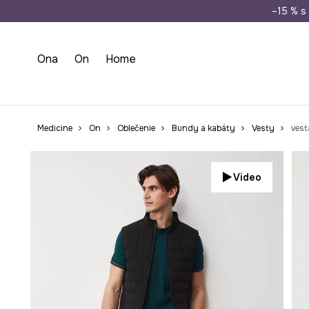
Doprava zada
–15 % s 
Ona
On
Home
Medicine
On
Oblečenie
Bundy a kabáty
Vesty
vest
Video