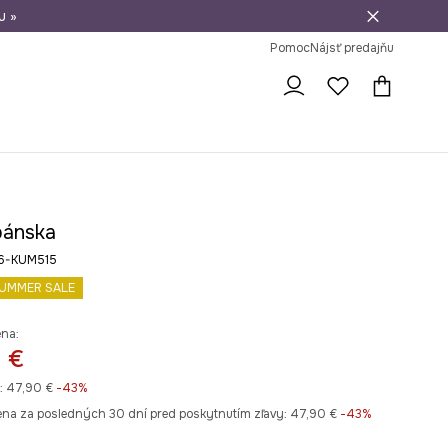
u »
vrátenie tovaru
Pomoc
Nájsť predajňu
pánska
26-KUM515
UMMER SALE
ena:
 €
:
47,90 €
-43%
ena za posledných 30 dní pred poskytnutím zľavy:
47,90 €
 -43%