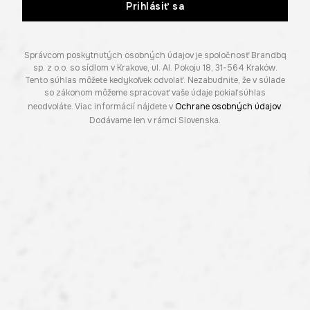
Prihlásiť sa
Správcom poskytnutých osobných údajov je spoločnosť Brandbq
sp. z o.o. so sídlom v Krakove, ul. Al. Pokoju 18, 31-564 Kraków.
Tento súhlas môžete kedykoľvek odvolať. Nezabudnite, že v súlade
so zákonom môžeme spracovať vaše údaje pokiaľ súhlas
neodvoláte. Viac informácií nájdete v
Ochrane osobných údajov
.
Dodávame len v rámci Slovenska.