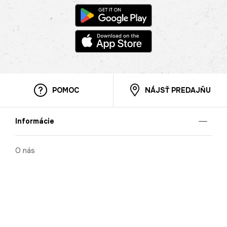
POMOC
NÁJSŤ PREDAJŇU
Informácie
O nás
Mobilná apilkácia
Pravidlá pre prezentovanie tovaru
Blog