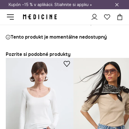
Kupón –15 % v aplikácii. Stiahnite si appku »
Doprava zadarmo od 50 €
Medicine
Ona
Oblečenie
Tričká
S dlhými rukávmi
Tričko
Tento produkt je momentálne nedostupný
Pozrite si podobné produkty