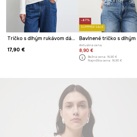
-47%
SUMMER SALE
Tričko s dlhým rukávom dámske s čipkovanými detailmi
Aktuálna cena:
17,90 €
8,90 €
Bežná cena:
16,90 €
Najnižšia cena:
16,90 €