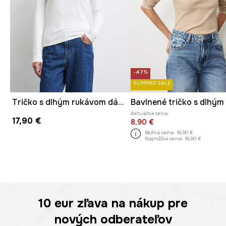
-47%
SUMMER SALE
Tričko s dlhým rukávom dámske s čipkovanými detailmi
Aktuálna cena:
17,90 €
8,90 €
Bežná cena:
16,90 €
Najnižšia cena:
16,90 €
10 eur
zľava na nákup pre
nových odberateľov