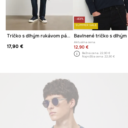
-43%
SUMMER SALE
Tričko s dlhým rukávom pánske bavlnené s elastanom hladké
Aktuálna cena:
17,90 €
12,90 €
Bežná cena:
22,90 €
Najnižšia cena:
22,90 €