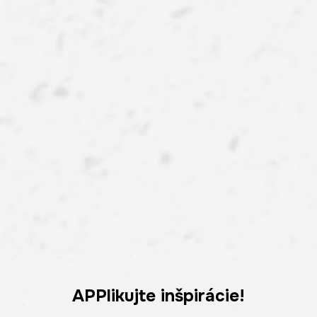
APPlikujte inšpirácie!