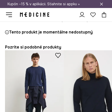
Kupón –15 % v aplikácii. Stiahnite si appku »
Doprava zadarmo od 50 €
Medicine
On
Oblečenie
Mikiny
Tričká s dlhým rukávom
T
Tento produkt je momentálne nedostupný
Pozrite si podobné produkty