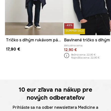
-43%
SUMMER SALE
Tričko s dlhým rukávom pánske bavlnené s elastanom hladké
Aktuálna cena:
17,90 €
12,90 €
Bežná cena:
22,90 €
Najnižšia cena:
22,90 €
10 eur
zľava na nákup pre
nových odberateľov
Prihláste sa na odber newslettera Medicine a