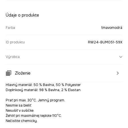
Údaje o produkte
Farba
tmavomodrá
ID produktu
RW24-BUM051-59X
Výrobca
Zloženie
Hlavný materiál: 50 % Bavlna, 50 % Polyester
Doplnkový materiál: 98 % Bavlna, 2 % Elastan
Prať pri max. 30°C. Jemný program.
Nesmie sa bieliť.
Nesušiť v sušičke.
Žehliť pri maximálnej teplote 110°C.
Nečistite chemicky.