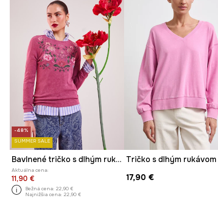
-48%
SUMMER SALE
Bavlnené tričko s dlhým rukávom s elastanom vrúbkovaný
Aktuálna cena:
17,90 €
11,90 €
Bežná cena:
22,90 €
Najnižšia cena:
22,90 €