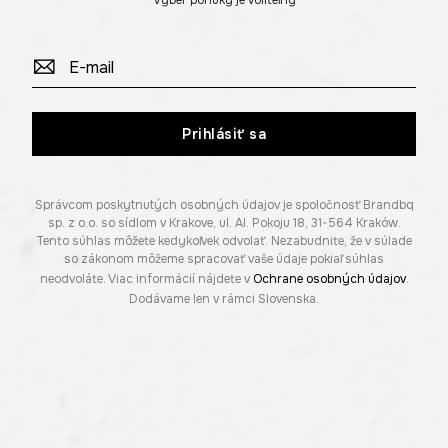
Výber ponuky je voliteľný
Prihlásiť sa
Správcom poskytnutých osobných údajov je spoločnosť Brandbq
sp. z o.o. so sídlom v Krakove, ul. Al. Pokoju 18, 31-564 Kraków.
Tento súhlas môžete kedykoľvek odvolať. Nezabudnite, že v súlade
so zákonom môžeme spracovať vaše údaje pokiaľ súhlas
neodvoláte. Viac informácií nájdete v
Ochrane osobných údajov
.
Dodávame len v rámci Slovenska.