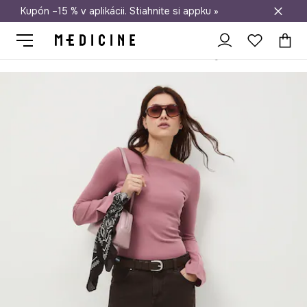
Kupón –15 % v aplikácii. Stiahnite si appku »
Doprava zadarmo od 50 €
Medicine
Ona
Oblečenie
Tričká
S dlhými rukávmi