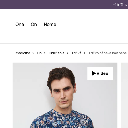
Doprava zada
–15 % s 
Ona
On
Home
Medicine
On
Oblečenie
Tričká
Tričko pánske bavlnené
Video