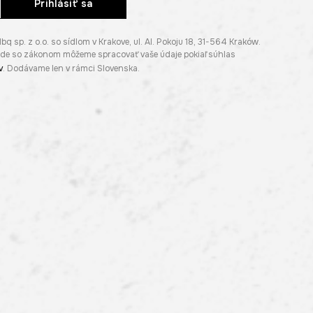
Prihlásiť sa
p. z o.o. so sídlom v Krakove, ul. Al. Pokoju 18, 31-564 Kraków.
lade so zákonom môžeme spracovať vaše údaje pokiaľ súhlas
v
. Dodávame len v rámci Slovenska.