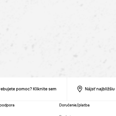
rebujete pomoc? Kliknite sem
Nájsť najbližši
 podpora
Doručenie/platba