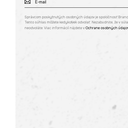
Správcom poskytnutých osobných údajov je spoločnosť Brandbq s
Tento súhlas môžete kedykoľvek odvolať. Nezabudnite, že v sú
neodvoláte. Viac informácií nájdete v
Ochrane osobných údajo