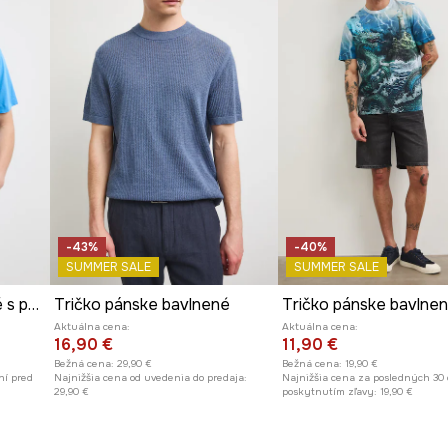
pohodlie.
ad.
binuje s ostatnými
-43%
-40%
SUMMER SALE
SUMMER SALE
Tričko pánske bavlnené s potlačou
Tričko pánske bavlnené
Aktuálna cena:
Aktuálna cena:
16,90 €
11,90 €
Bežná cena:
29,90 €
Bežná cena:
19,90 €
ní pred
Najnižšia cena od uvedenia do predaja:
Najnižšia cena za posledných 30 
29,90 €
poskytnutím zľavy:
19,90 €