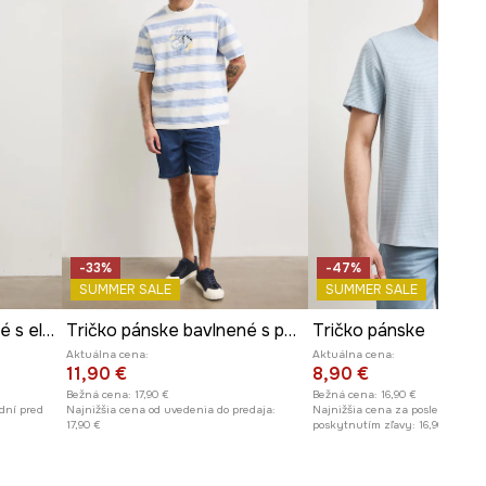
Rozmery uvedené pre veľkosť
:
M.
Dĺžka
:
71 cm
Šírka v podpazuší
:
50,5 cm
Model je vysoký 188 cm a má na
sebe veľkosť M
Pozrite si rozmery produktu
-33%
-47%
SUMMER SALE
SUMMER SALE
Tričko pánske bavlnené s elastanom
Tričko pánske bavlnené s pásikavým vzorom
Tričko pánske
Aktuálna cena:
Aktuálna cena:
11,90 €
8,90 €
Bežná cena:
17,90 €
Bežná cena:
16,90 €
dní pred
Najnižšia cena od uvedenia do predaja:
Najnižšia cena za posledných 30
17,90 €
poskytnutím zľavy:
16,90 €