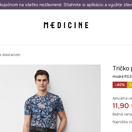
rmo od 50 €
kupónom na všetko nezľavnené. Stiahnite si aplikáciu a využite zľav
Odoslanie aj do 24 hodín
30 dní na 
 s elastanom
Tričko
modré RS
-40%
S
Aktuálna c
11,90
Bežná cena
Najnižšia c