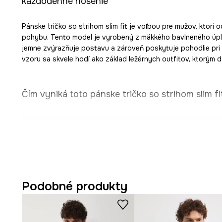
každodenné nosenie
Pánske tričko so strihom slim fit je voľbou pre mužov, ktorí 
pohybu. Tento model je vyrobený z mäkkého bavlneného úpl
jemne zvýrazňuje postavu a zároveň poskytuje pohodlie pri 
vzoru sa skvele hodí ako základ ležérnych outfitov, ktorým d
Čím vyniká toto pánske tričko so strihom slim fi
Strih
slim fit
sa jemne prispôsobí postave a zvýrazní je
Mäkký
bavlnený úplet s elastanom
zaručuje pružnosť 
nosení.
Podobné produkty
Štandardný
krátky rukáv
umožňuje voľnosť pohybu a je
rôzne outfity.