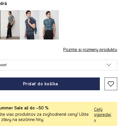
odrá
Pozrite si rozmery produktu
ľkosť
Pridať do košíka
ummer Sale až do –50 %
Celý
šte viac produktov za zvýhodnené ceny! Užite
výpredaj
i zľavy na sezónne hity.
»