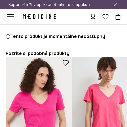
Kupón –15 % v aplikácii. Stiahnite si appku »
Doprava zadarmo od 50 €
Medicine
Ona
Oblečenie
Tričká
Tričko dámske so vzorom
Tento produkt je momentálne nedostupný
Pozrite si podobné produkty