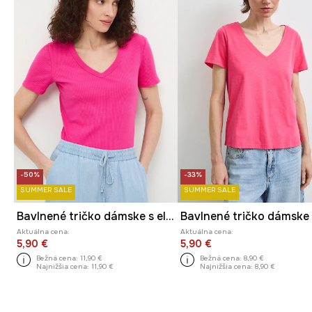
-50%
-33%
SUMMER SALE
SUMMER SALE
Bavlnené tričko dámske s elastanom vrúbkovaný
Aktuálna cena:
Aktuálna cena:
5,90 €
5,90 €
Bežná cena:
11,90 €
Bežná cena:
8,90 €
Najnižšia cena:
11,90 €
Najnižšia cena:
8,90 €