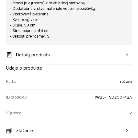
- Model je vyrobený z priehľadnej sieťoviny.
- Dodatočná vrstva materiálu vo forme podšívky.
- Vzorovaná pletenina.
- Kvetinový vzor.
- Dĺžka: 58 cm.
- Šírka poprsia: 44 cm.
- Veľkosti pre rozmer: S.
Detaily produktu
Údaje o produkte
Farba
ružová
ID produktu
RW25-TSD200-42A
Výrobca
Zloženie