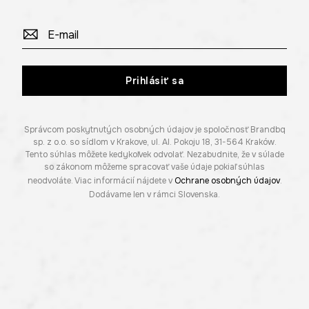
Prihlásiť sa
Správcom poskytnutých osobných údajov je spoločnosť Brandbq
sp. z o.o. so sídlom v Krakove, ul. Al. Pokoju 18, 31-564 Kraków.
Tento súhlas môžete kedykoľvek odvolať. Nezabudnite, že v súlade
so zákonom môžeme spracovať vaše údaje pokiaľ súhlas
neodvoláte. Viac informácií nájdete v
Ochrane osobných údajov
.
Dodávame len v rámci Slovenska.