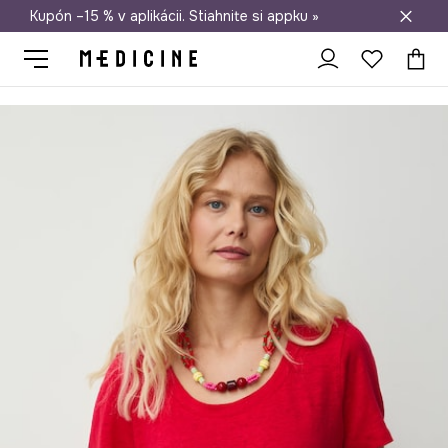
Kupón –15 % v aplikácii. Stiahnite si appku »
Doprava zadarmo od 50 €
Medicine
Ona
Oblečenie
Tričká
Tričko dámske ľanové