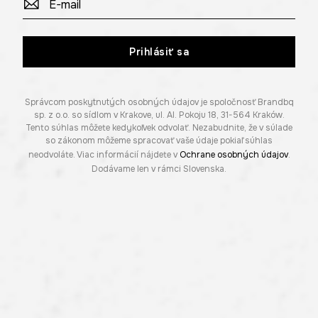
Prihlásiť sa
Správcom poskytnutých osobných údajov je spoločnosť Brandbq
sp. z o.o. so sídlom v Krakove, ul. Al. Pokoju 18, 31-564 Kraków.
Tento súhlas môžete kedykoľvek odvolať. Nezabudnite, že v súlade
so zákonom môžeme spracovať vaše údaje pokiaľ súhlas
neodvoláte. Viac informácií nájdete v
Ochrane osobných údajov
.
Dodávame len v rámci Slovenska.