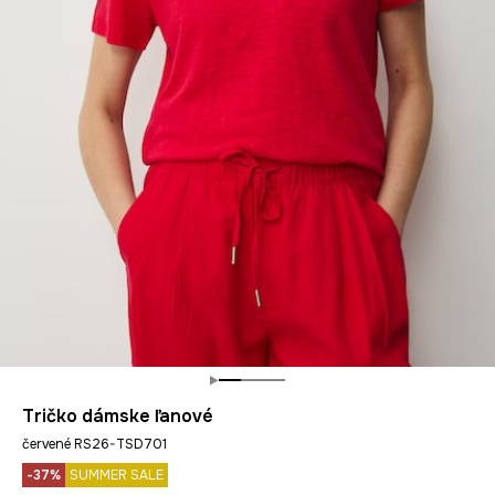
Tričko dámske ľanové
červené RS26-TSD701
-37%
SUMMER SALE