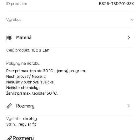
ID produktu
RS26-TSD701-33X
Výrobca
Materiál
Celý produkt
:
100% Ľan
Pokyny na údržbu
:
Prať pri max. teplote 30 °C – jemný program.
Nechlórovať / Nebieliť.
Nesušiť v bubnovej sušičke.
Nečistiť chemicky.
Žehliť pri max. teplote 150 °C.
Rozmery
Výstrih
:
okrúhly
Strih
:
regular fit
Rozmery