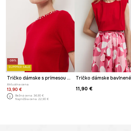
-39%
SUMMER SALE
Tričko dámske s prímesou merino vlny a kašmíru
Aktuálna cena:
11,90 €
13,90 €
Bežná cena:
34,90 €
Najnižšia cena:
22,90 €