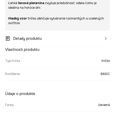
Ľahká
ľanová pletenina
zvyšuje priedušnosť, vďaka čomu je
ideálna na horúce dni.
Hladký vzor
trička uľahčuje vytváranie rozmanitých a ucelených
outfitov.
Detaily produktu
Vlastnosti produktu
Typ trička
tričko
Rozlíšenie
BASIC
Údaje o produkte
Farba
červená