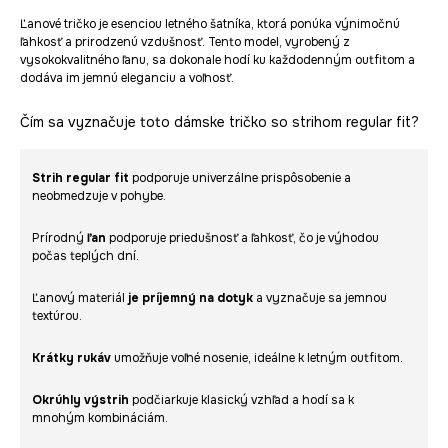
Ľanové tričko je esenciou letného šatníka, ktorá ponúka výnimočnú
ľahkosť a prirodzenú vzdušnosť. Tento model, vyrobený z
vysokokvalitného ľanu, sa dokonale hodí ku každodenným outfitom a
dodáva im jemnú eleganciu a voľnosť.
Čím sa vyznačuje toto dámske tričko so strihom regular fit?
Strih regular fit
podporuje univerzálne prispôsobenie a
neobmedzuje v pohybe.
Prírodný
ľan
podporuje priedušnosť a ľahkosť, čo je výhodou
počas teplých dní.
Ľanový materiál
je príjemný na dotyk
a vyznačuje sa jemnou
textúrou.
Krátky rukáv
umožňuje voľné nosenie, ideálne k letným outfitom.
Okrúhly výstrih
podčiarkuje klasický vzhľad a hodí sa k
mnohým kombináciám.