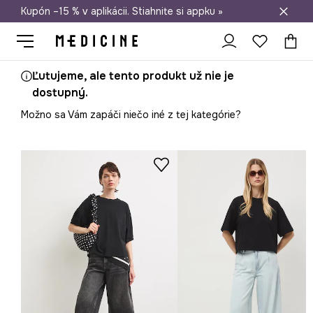
Kupón –15 % v aplikácii. Stiahnite si appku »
Doprava zadarmo od 50 €
Ľutujeme, ale tento produkt už nie je
dostupný.
Možno sa Vám zapáči niečo iné z tej kategórie?