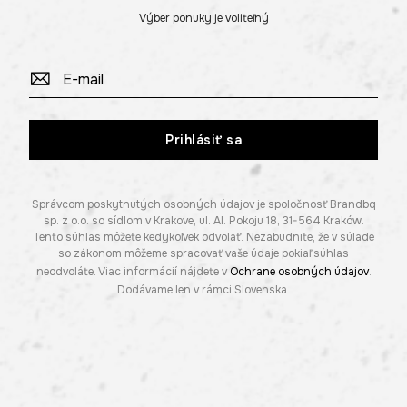
Výber ponuky je voliteľný
Prihlásiť sa
Správcom poskytnutých osobných údajov je spoločnosť Brandbq
sp. z o.o. so sídlom v Krakove, ul. Al. Pokoju 18, 31-564 Kraków.
Tento súhlas môžete kedykoľvek odvolať. Nezabudnite, že v súlade
so zákonom môžeme spracovať vaše údaje pokiaľ súhlas
neodvoláte. Viac informácií nájdete v
Ochrane osobných údajov
.
Dodávame len v rámci Slovenska.