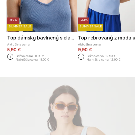
-50%
-23%
SUMMER SALE
SUMMER SALE
Top dámsky bavlnený s elastanom s efektom prania
Aktuálna cena:
Aktuálna cena:
5,90 €
9,90 €
Bežná cena:
11,90 €
Bežná cena:
12,90 €
Najnižšia cena:
11,90 €
Najnižšia cena:
12,90 €