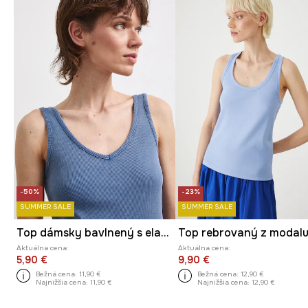
-50%
-23%
SUMMER SALE
SUMMER SALE
Top dámsky bavlnený s elastanom s efektom prania
Aktuálna cena:
Aktuálna cena:
5,90 €
9,90 €
Bežná cena:
11,90 €
Bežná cena:
12,90 €
Najnižšia cena:
11,90 €
Najnižšia cena:
12,90 €