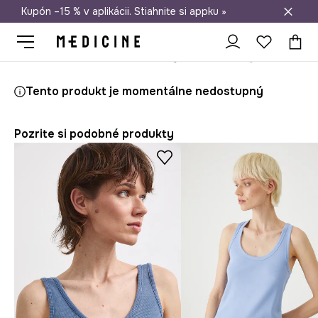
Kupón –15 % v aplikácii. Stiahnite si appku »
Doprava zadarmo od 50 €
Medicine
Ona
Oblečenie
Topy
Top rebrovaný z modalu
Tento produkt je momentálne nedostupný
Pozrite si podobné produkty