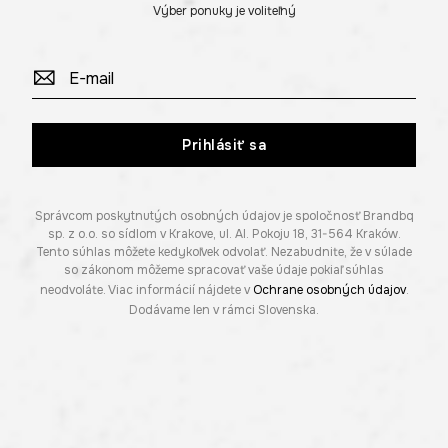
Výber ponuky je voliteľný
Prihlásiť sa
Správcom poskytnutých osobných údajov je spoločnosť Brandbq
sp. z o.o. so sídlom v Krakove, ul. Al. Pokoju 18, 31-564 Kraków.
Tento súhlas môžete kedykoľvek odvolať. Nezabudnite, že v súlade
so zákonom môžeme spracovať vaše údaje pokiaľ súhlas
neodvoláte. Viac informácií nájdete v
Ochrane osobných údajov
.
Dodávame len v rámci Slovenska.