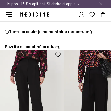
Kupón –15 % v aplikácii. Stiahnite si appku »
Doprava zadarmo od 50 €
Medicine
Ona
Oblečenie
Nohavice
Tepláky vzorované
Tento produkt je momentálne nedostupný
Pozrite si podobné produkty