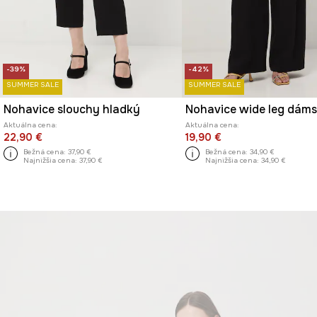
-39%
-42%
SUMMER SALE
SUMMER SALE
Nohavice slouchy hladký
Nohavice wide leg dám
Aktuálna cena:
Aktuálna cena:
22,90 €
19,90 €
Bežná cena:
37,90 €
Bežná cena:
34,90 €
Najnižšia cena:
37,90 €
Najnižšia cena:
34,90 €