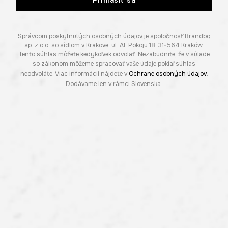
Správcom poskytnutých osobných údajov je spoločnosť Brandbq
sp. z o.o. so sídlom v Krakove, ul. Al. Pokoju 18, 31-564 Kraków.
Tento súhlas môžete kedykoľvek odvolať. Nezabudnite, že v súlade
so zákonom môžeme spracovať vaše údaje pokiaľ súhlas
neodvoláte. Viac informácií nájdete v
Ochrane osobných údajov
.
Dodávame len v rámci Slovenska.