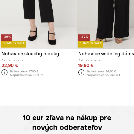
-39%
-42%
SUMMER SALE
SUMMER SALE
Nohavice slouchy hladký
Nohavice wide leg dám
Aktuálna cena:
Aktuálna cena:
22,90 €
19,90 €
Bežná cena:
37,90 €
Bežná cena:
34,90 €
Najnižšia cena:
37,90 €
Najnižšia cena:
34,90 €
10 eur
zľava na nákup pre
nových odberateľov