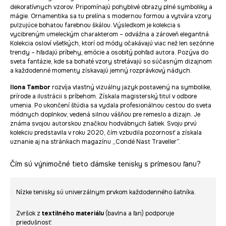
dekoratívnych vzorov. Pripomínajú pohyblivé obrazy plné symboliky a
mágie. Ornamentika sa tu prelína s modernou formou a vytvára vzory
pulzujúce bohatou farebnou škálou. Výsledkom je kolekcia s
vycibreným umeleckým charakterom – odvážna a zároveň elegantná.
Kolekcia osloví všetkých, ktorí od módy očakávajú viac než len sezónne
trendy – hľadajú príbehy, emócie a osobitý pohľad autora. Pozýva do
sveta fantázie, kde sa bohaté vzory stretávajú so súčasným dizajnom
a každodenné momenty získavajú jemný rozprávkový nádych.
Ilona Tambor
rozvíja vlastný vizuálny jazyk postavený na symbolike,
prírode a ilustrácii s príbehom. Získala magisterský titul v odbore
umenia. Po ukončení štúdia sa vydala profesionálnou cestou do sveta
módnych doplnkov, vedená silnou vášňou pre remeslo a dizajn. Je
známa svojou autorskou značkou hodvábnych šatiek. Svoju prvú
kolekciu predstavila v roku 2020, čím vzbudila pozornosť a získala
uznanie aj na stránkach magazínu „Condé Nast Traveller“.
Čím sú výnimočné tieto dámske tenisky s prímesou ľanu?
Nízke tenisky sú univerzálnym prvkom každodenného šatníka.
Zvršok z
textilného materiálu
(bavlna a ľan) podporuje
priedušnosť.