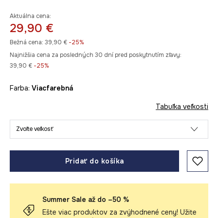
Aktuálna cena:
29,90 €
Bežná cena:
39,90 €
-25%
Najnižšia cena za posledných 30 dní pred poskytnutím zľavy:
39,90 €
 -25%
Farba:
viacfarebná
Tabuľka veľkosti
Zvoľte veľkosť
Pridať do košíka
Summer Sale až do –50 %
Ešte viac produktov za zvýhodnené ceny! Užite