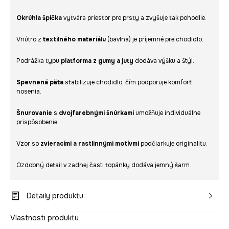
Okrúhla špička
vytvára priestor pre prsty a zvyšuje tak pohodlie.
Vnútro z
textilného materiálu
(bavlna) je príjemné pre chodidlo.
Podrážka typu
platforma z gumy a juty
dodáva výšku a štýl.
Spevnená päta
stabilizuje chodidlo, čím podporuje komfort
nosenia.
Šnurovanie
s
dvojfarebnými šnúrkami
umožňuje individuálne
prispôsobenie.
Vzor so
zvieracími a rastlinnými motívmi
podčiarkuje originalitu.
Ozdobný detail v zadnej časti topánky dodáva jemný šarm.
Detaily produktu
Vlastnosti produktu