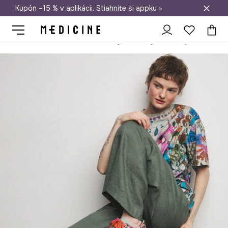
Kupón –15 % v aplikácii. Stiahnite si appku »
Doprava zadarmo od 50 €
Medicine
Ona
Obuv
Lifestyle a tenisky