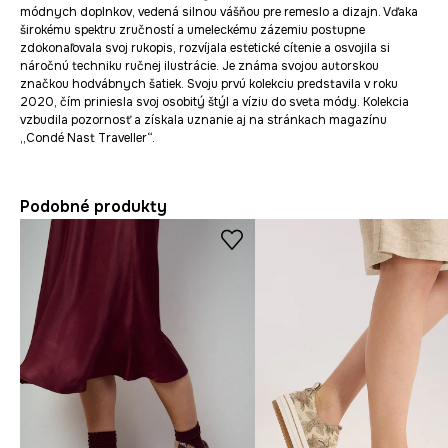
módnych doplnkov, vedená silnou vášňou pre remeslo a dizajn. Vďaka
širokému spektru zručností a umeleckému zázemiu postupne
zdokonaľovala svoj rukopis, rozvíjala estetické cítenie a osvojila si
náročnú techniku ručnej ilustrácie. Je známa svojou autorskou
značkou hodvábnych šatiek. Svoju prvú kolekciu predstavila v roku
2020, čím priniesla svoj osobitý štýl a víziu do sveta módy. Kolekcia
vzbudila pozornosť a získala uznanie aj na stránkach magazínu
„Condé Nast Traveller“.
Podobné produkty