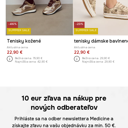
-46%
-23%
SUMMER SALE
SUMMER SALE
Tenisky kožené
tenisky dámske bavlnen
Aktuálna cena:
Aktuálna cena:
22,90 €
22,90 €
Bežná cena:
79,90 €
Bežná cena:
29,90 €
Najnižšia cena:
42,90 €
Najnižšia cena:
29,90 €
10 eur
zľava na nákup pre
nových odberateľov
Prihláste sa na odber newslettera Medicine a
získajte zľavu na vašu objednávku za min. 50 €.