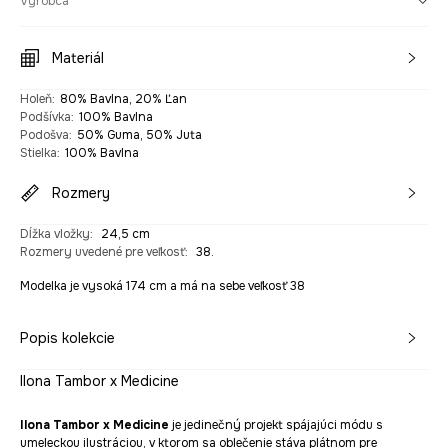
Výrobca
Materiál
Holeň
:
80% Bavlna, 20% Ľan
Podšívka
:
100% Bavlna
Podošva
:
50% Guma, 50% Juta
Stielka
:
100% Bavlna
Rozmery
Dĺžka vložky
:
24,5 cm
Rozmery uvedené pre veľkosť
:
38.
Modelka je vysoká 174 cm a má na sebe veľkosť 38
Popis kolekcie
Ilona Tambor x Medicine
Ilona Tambor x Medicine
je jedinečný projekt spájajúci módu s
umeleckou ilustráciou, v ktorom sa oblečenie stáva plátnom pre