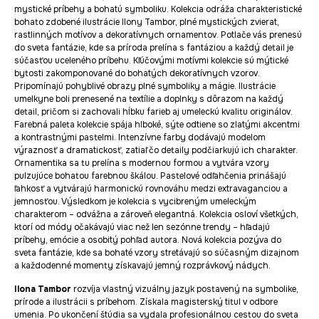
mystické príbehy a bohatú symboliku. Kolekcia odráža charakteristické
bohato zdobené ilustrácie Ilony Tambor, plné mystických zvierat,
rastlinných motívov a dekoratívnych ornamentov. Potlače vás prenesú
do sveta fantázie, kde sa príroda prelína s fantáziou a každý detail je
súčasťou uceleného príbehu. Kľúčovými motívmi kolekcie sú mýtické
bytosti zakomponované do bohatých dekoratívnych vzorov.
Pripomínajú pohyblivé obrazy plné symboliky a mágie. Ilustrácie
umelkyne boli prenesené na textílie a doplnky s dôrazom na každý
detail, pričom si zachovali hĺbku farieb aj umeleckú kvalitu originálov.
Farebná paleta kolekcie spája hlboké, sýte odtiene so zlatými akcentmi
a kontrastnými pastelmi. Intenzívne farby dodávajú modelom
výraznosť a dramatickosť, zatiaľ čo detaily podčiarkujú ich charakter.
Ornamentika sa tu prelína s modernou formou a vytvára vzory
pulzujúce bohatou farebnou škálou. Pastelové odľahčenia prinášajú
ľahkosť a vytvárajú harmonickú rovnováhu medzi extravaganciou a
jemnosťou. Výsledkom je kolekcia s vycibreným umeleckým
charakterom – odvážna a zároveň elegantná. Kolekcia osloví všetkých,
ktorí od módy očakávajú viac než len sezónne trendy – hľadajú
príbehy, emócie a osobitý pohľad autora. Nová kolekcia pozýva do
sveta fantázie, kde sa bohaté vzory stretávajú so súčasným dizajnom
a každodenné momenty získavajú jemný rozprávkový nádych.
Ilona Tambor
rozvíja vlastný vizuálny jazyk postavený na symbolike,
prírode a ilustrácii s príbehom. Získala magisterský titul v odbore
umenia. Po ukončení štúdia sa vydala profesionálnou cestou do sveta