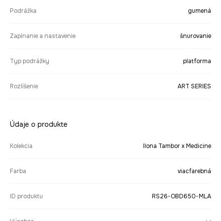
Podrážka
gumená
Zapínanie a nastavenie
šnurovanie
Typ podrážky
platforma
Rozlíšenie
ART SERIES
Údaje o produkte
Kolekcia
Ilona Tambor x Medicine
Farba
viacfarebná
ID produktu
RS26-OBD650-MLA