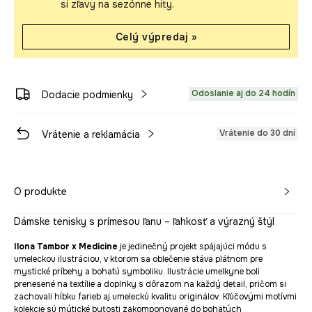
si zľavy na sezónne hity.
Celý výpredaj »
Odoslanie aj do 24 hodín
Dodacie podmienky
Vrátenie do 30 dní
Vrátenie a reklamácia
O produkte
Dámske tenisky s prímesou ľanu – ľahkosť a výrazný štýl
Ilona Tambor x Medicine
je jedinečný projekt spájajúci módu s
umeleckou ilustráciou, v ktorom sa oblečenie stáva plátnom pre
mystické príbehy a bohatú symboliku. Ilustrácie umelkyne boli
prenesené na textílie a doplnky s dôrazom na každý detail, pričom si
zachovali hĺbku farieb aj umeleckú kvalitu originálov. Kľúčovými motívmi
kolekcie sú mýtické bytosti zakomponované do bohatých