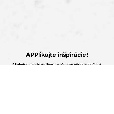
APPlikujte inšpirácie!
Stiahnite si našu aplikáciu a získajte ešte viac výhod.
Atraktívne zľavy, pohodlné nakupovanie a upozornenia na
novinky – teraz na dosah ruky.