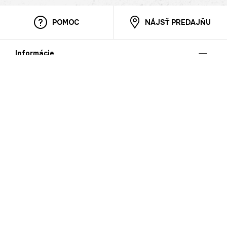
POMOC
NÁJSŤ PREDAJŇU
Informácie
O nás
Mobilná apilkácia
Pravidlá pre prezentovanie tovaru
Blog
Kontaktné údaje
Bezpečnosť
Cooperation
Kariéra