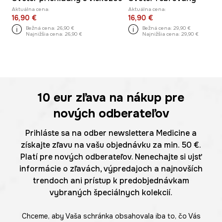
Aktuálna cena:
Aktuálna cena:
16,90 €
16,90 €
Bežná cena:
26,90 €
Bežná cena:
29,90 €
Najnižšia cena:
26,90 €
Najnižšia cena:
29,90 €
10 eur
zľava na nákup pre
nových odberateľov
Prihláste sa na odber newslettera Medicine a
získajte zľavu na vašu objednávku za min. 50 €.
Platí pre nových odberateľov. Nenechajte si ujsť
informácie o zľavách, výpredajoch a najnovších
trendoch ani prístup k predobjednávkam
vybraných špeciálnych kolekcií.
Chceme, aby Vaša schránka obsahovala iba to, čo Vás