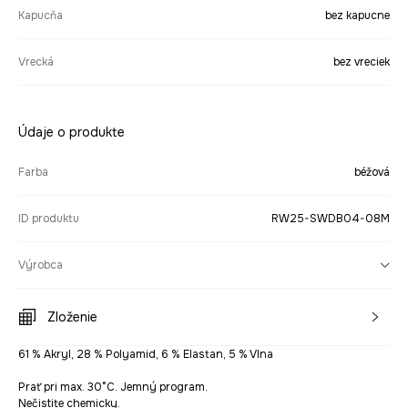
Kapucňa
bez kapucne
Vrecká
bez vreciek
Údaje o produkte
Farba
béžová
ID produktu
RW25-SWDB04-08M
Výrobca
Zloženie
61 % Akryl, 28 % Polyamid, 6 % Elastan, 5 % Vlna
Prať pri max. 30°C. Jemný program.
Nečistite chemicky.