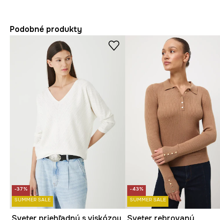
Podobné produkty
-37%
-43%
SUMMER SALE
SUMMER SALE
Sveter priehľadný s viskózou
Sveter rebrovaný