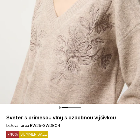
Sveter s prímesou vlny s ozdobnou výšivkou
béžová farba RW25-SWDB04
-46%
SUMMER SALE