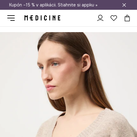
Kupón –15 % v aplikácii. Stiahnite si appku »
Doprava zadarmo od 50 €
Medicine
Ona
Oblečenie
Svetre
Pulóvre