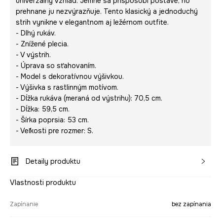
univerzálny vzhľad. Jemne sa prispôsobí postave, no
prehnane ju nezvýrazňuje. Tento klasický a jednoduchý
strih vynikne v elegantnom aj ležérnom outfite.
- Dlhý rukáv.
- Znížené plecia.
- V výstrih.
- Úprava so sťahovaním.
- Model s dekoratívnou výšivkou.
- Výšivka s rastlinným motívom.
- Dĺžka rukáva (meraná od výstrihu): 70,5 cm.
- Dĺžka: 59,5 cm.
- Šírka poprsia: 53 cm.
- Veľkosti pre rozmer: S.
Detaily produktu
Vlastnosti produktu
Zapínanie
bez zapínania