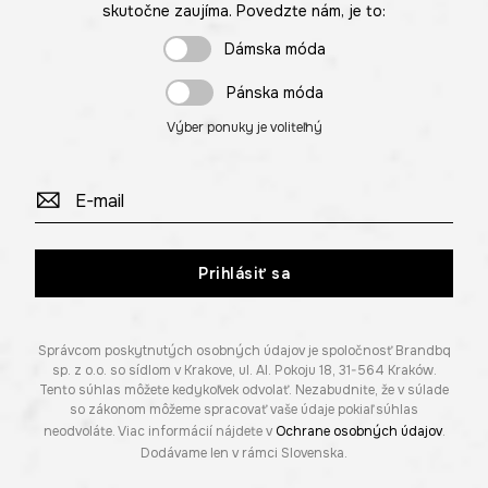
skutočne zaujíma. Povedzte nám, je to:
Dámska móda
Pánska móda
Výber ponuky je voliteľný
Prihlásiť sa
Správcom poskytnutých osobných údajov je spoločnosť Brandbq
sp. z o.o. so sídlom v Krakove, ul. Al. Pokoju 18, 31-564 Kraków.
Tento súhlas môžete kedykoľvek odvolať. Nezabudnite, že v súlade
so zákonom môžeme spracovať vaše údaje pokiaľ súhlas
neodvoláte. Viac informácií nájdete v
Ochrane osobných údajov
.
Dodávame len v rámci Slovenska.