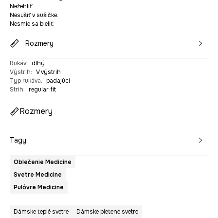
Nežehliť.
Nesušiť v sušičke.
Nesmie sa bieliť.
Rozmery
Rukáv
:
dlhý
Výstrih
:
V výstrih
Typ rukáva
:
padajúci
Strih
:
regular fit
Rozmery
Tagy
Oblečenie Medicine
Svetre Medicine
Pulóvre Medicine
Dámske teplé svetre
Dámske pletené svetre