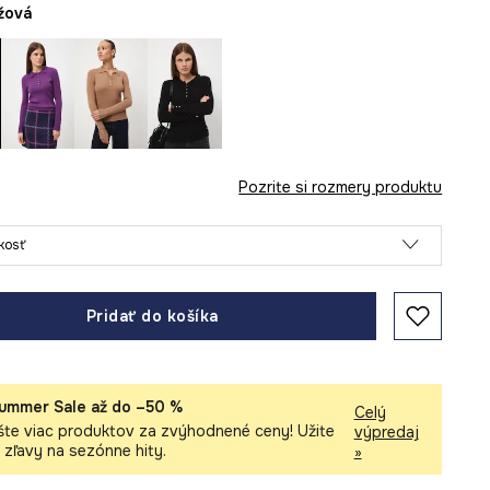
éžová
Pozrite si rozmery produktu
ľkosť
Pridať do košíka
ummer Sale až do –50 %
Celý
šte viac produktov za zvýhodnené ceny! Užite
výpredaj
i zľavy na sezónne hity.
»