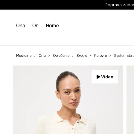
Doprava zada
Ona
On
Home
Medicine
Ona
Oblečenie
Svetre
Pulóvre
Sveter reb
Video