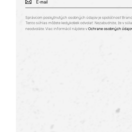
Správcom poskytnutých osobných údajov je spoločnosť Brandbq s
Tento súhlas môžete kedykoľvek odvolať. Nezabudnite, že v sú
neodvoláte. Viac informácií nájdete v
Ochrane osobných údajo