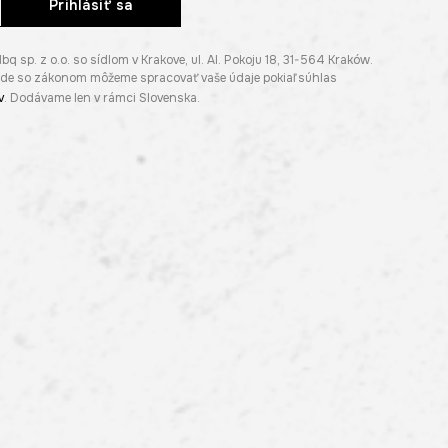
Prihlásiť sa
p. z o.o. so sídlom v Krakove, ul. Al. Pokoju 18, 31-564 Kraków.
lade so zákonom môžeme spracovať vaše údaje pokiaľ súhlas
v
. Dodávame len v rámci Slovenska.