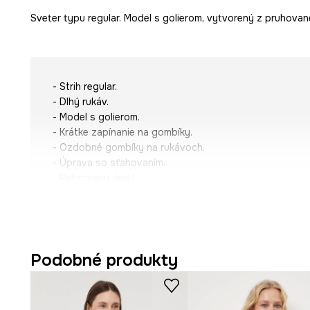
Sveter typu regular. Model s golierom, vytvorený z pruhovane
- Strih regular.
- Dlhý rukáv.
- Model s golierom.
- Krátke zapínanie na gombíky.
- Ozdobné gombíky na rukávoch.
- Úprava so sťahovaním.
- Rebrovaný úplet.
- Dĺžka rukáva: 59,5 cm.
- Dĺžka: 58 cm.
- Šírka poprsia: 35 cm.
- Veľkosti pre rozmer: S.
Podobné produkty