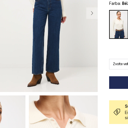
Farba:
b
Zvoľte ve
S
E
s