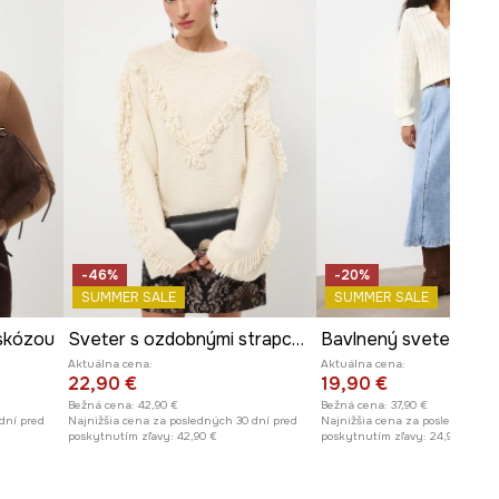
-46%
-20%
SUMMER SALE
SUMMER SALE
iskózou
Sveter s ozdobnými strapcami
Aktuálna cena:
Aktuálna cena:
22,90 €
19,90 €
Bežná cena:
42,90 €
Bežná cena:
37,90 €
dní pred
Najnižšia cena za posledných 30 dní pred
Najnižšia cena za posledných 30
poskytnutím zľavy:
42,90 €
poskytnutím zľavy:
24,90 €