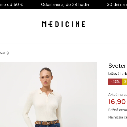
rmo od 50 €
Odoslanie aj do 24 hodín
30 dní na 
rovaný
Sveter
béžová fa
-43%
S
Aktuálna c
16,90
Bežná cena
Najnižšia c