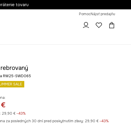
vrátenie tovaru
Pomoc
Nájsť predajňu
 rebrovaný
rba RW25-SWD065
UMMER SALE
ena:
 €
:
29,90 €
-43%
ena za posledných 30 dní pred poskytnutím zľavy:
29,90 €
 -43%