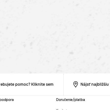
rebujete pomoc? Kliknite sem
Nájsť najbližši
 podpora
Doručenie/platba