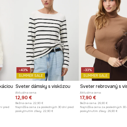
-43%
-33%
SUMMER SALE
SUMMER SALE
káciou
Sveter dámsky s viskózou
Sveter rebrovaný s v
Aktuálna cena:
Aktuálna cena:
12,90 €
17,90 €
Bežná cena:
22,90 €
Bežná cena:
26,90 €
ní pred
Najnižšia cena za posledných 30 dní pred
Najnižšia cena za posledných 30 
poskytnutím zľavy:
22,90 €
poskytnutím zľavy:
26,90 €