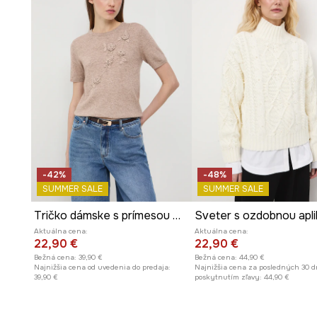
-42%
-48%
SUMMER SALE
SUMMER SALE
Tričko dámske s prímesou merino vlny a kašmíru
Sveter s ozdobnou apli
Aktuálna cena:
Aktuálna cena:
22,90 €
22,90 €
Bežná cena:
39,90 €
Bežná cena:
44,90 €
Najnižšia cena od uvedenia do predaja:
Najnižšia cena za posledných 30 d
39,90 €
poskytnutím zľavy:
44,90 €