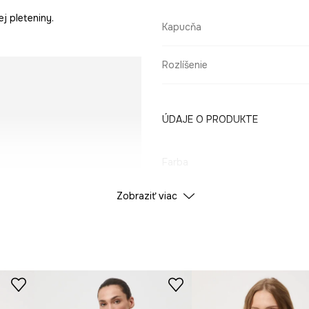
j pleteniny.
Kapucňa
Rozlíšenie
ÚDAJE O PRODUKTE
Farba
Zobraziť viac
ID produktu
RW25-
Výrobca