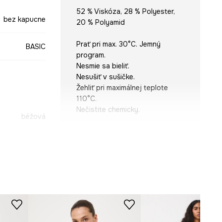
52 % Viskóza, 28 % Polyester,
bez kapucne
20 % Polyamid
Prať pri max. 30°C. Jemný
BASIC
program.
Nesmie sa bieliť.
Nesušiť v sušičke.
Žehliť pri maximálnej teplote
110°C.
Nečistite chemicky.
béžová
SWD065-01X
STRIH
Rukáv
:
dlhý
Výstrih
:
na zapínanie
Strih
:
regular fit