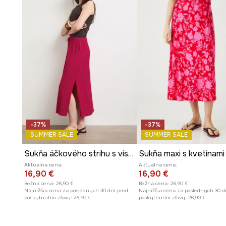
-37%
-37%
SUMMER SALE
SUMMER SALE
Sukňa áčkového strihu s viskózou
Aktuálna cena:
Aktuálna cena:
16,90 €
16,90 €
Bežná cena:
26,90 €
Bežná cena:
26,90 €
Najnižšia cena za posledných 30 dní pred
Najnižšia cena za posledných 30 d
poskytnutím zľavy:
26,90 €
poskytnutím zľavy:
26,90 €