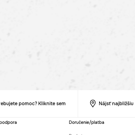
rebujete pomoc? Kliknite sem
Nájsť najbližši
 podpora
Doručenie/platba