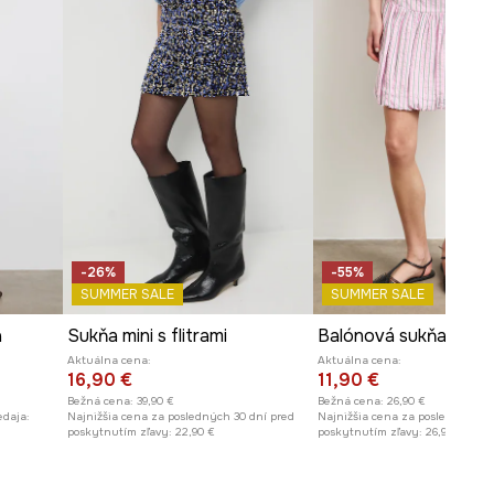
Pozrite si rozmery produktu
-26%
-55%
SUMMER SALE
SUMMER SALE
á
Sukňa mini s flitrami
Aktuálna cena:
Aktuálna cena:
16,90 €
11,90 €
Bežná cena:
39,90 €
Bežná cena:
26,90 €
edaja:
Najnižšia cena za posledných 30 dní pred
Najnižšia cena za posledných 30
poskytnutím zľavy:
22,90 €
poskytnutím zľavy:
26,90 €