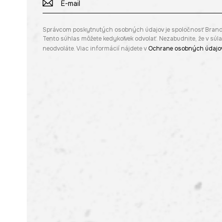
Správcom poskytnutých osobných údajov je spoločnosť Brandbq s
Tento súhlas môžete kedykoľvek odvolať. Nezabudnite, že v sú
neodvoláte. Viac informácií nájdete v
Ochrane osobných údajo