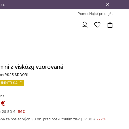
u »
vrátenie tovaru
Pomoc
Nájsť predajňu
mini z viskózy vzorovaná
rba RS25.SDD0B1
UMMER SALE
ena:
 €
:
29,90 €
-56%
ena za posledných 30 dní pred poskytnutím zľavy:
17,90 €
 -27%