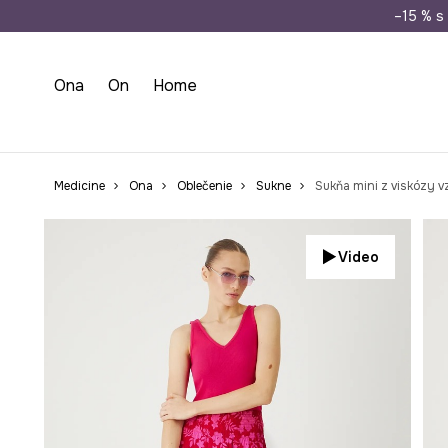
Doprava zada
–15 % s 
Ona
On
Home
Medicine
Ona
Oblečenie
Sukne
Sukňa mini z viskózy 
Video