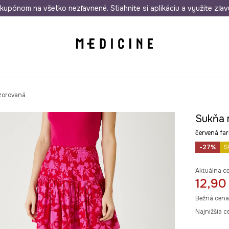
rmo od 50 €
kupónom na všetko nezľavnené. Stiahnite si aplikáciu a využite zľav
Odoslanie aj do 24 hodín
30 dní na 
vzorovaná
Sukňa 
červená fa
-27%
S
Aktuálna c
12,90
Bežná cena
Najnižšia c