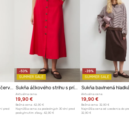
-53%
-39%
SUMMER SALE
SUMMER SALE
Sukňa maxi s kvetinami červená farba
Sukňa áčkového strihu s prímesou ľanu s opaskom
Sukňa bavlnená hladk
Aktuálna cena:
Aktuálna cena:
19,90 €
19,90 €
Bežná cena:
42,90 €
Bežná cena:
32,90 €
ní pred
Najnižšia cena za posledných 30 dní pred
Najnižšia cena od uvedenia do pr
poskytnutím zľavy:
42,90 €
32,90 €