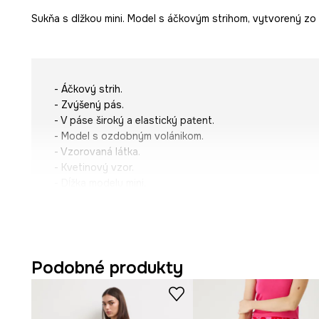
Sukňa s dlžkou mini. Model s áčkovým strihom, vytvorený zo 
- Áčkový strih.
- Zvýšený pás.
- V páse široký a elastický patent.
- Model s ozdobným volánikom.
- Vzorovaná látka.
- Kvetinový vzor.
- Dĺžka modelu mini.
- Šírka pásu (pred natiahnutím): 31 cm.
- Šírka pásu (po natiahnutí): 58 cm.
- Dĺžka: 45 cm.
- Veľkosti pre rozmer: S.
Podobné produkty