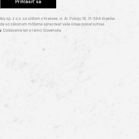
Prihlásiť sa
p. z o.o. so sídlom v Krakove, ul. Al. Pokoju 18, 31-564 Kraków.
lade so zákonom môžeme spracovať vaše údaje pokiaľ súhlas
v
. Dodávame len v rámci Slovenska.