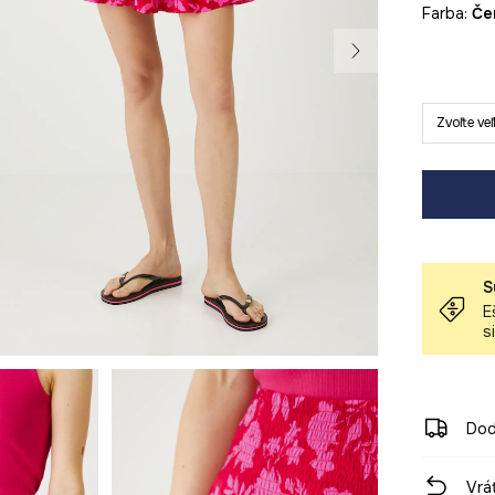
Farba:
č
Zvoľte ve
S
E
s
Dod
Vrá