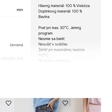
Hlavný materiál: 100 % Viskóza
mini
Doplnkový materiál: 100 %
Bavlna
Prať pri max. 30°C. Jemný
program.
Nesmie sa bieliť.
Nesušiť v sušičke.
červená
Žehliť pri maximálnej teplote
110°C.
-SDD0B1-33A
Nečistite chemicky.
STRIH
Strih modelu
:
rozšírený
ROZMERY