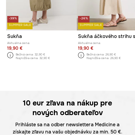
-39%
-26%
SUMMER SALE
SUMMER SALE
Sukňa
Aktuálna cena:
Aktuálna cena:
19,90 €
19,90 €
Bežná cena:
32,90 €
Bežná cena:
26,90 €
Najnižšia cena:
32,90 €
Najnižšia cena:
26,90 €
10 eur
zľava na nákup pre
nových odberateľov
Prihláste sa na odber newslettera Medicine a
získajte zľavu na vašu objednávku za min. 50 €.