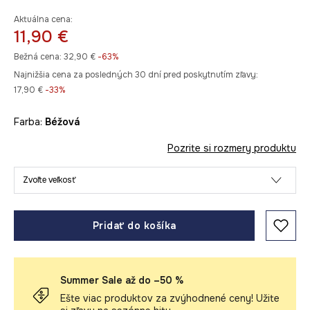
Aktuálna cena:
11,90 €
Bežná cena:
32,90 €
-63%
Najnižšia cena za posledných 30 dní pred poskytnutím zľavy:
17,90 €
 -33%
Farba:
béžová
Pozrite si rozmery produktu
Zvoľte veľkosť
Pridať do košíka
Summer Sale až do –50 %
Ešte viac produktov za zvýhodnené ceny! Užite