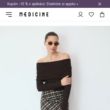
Kupón –15 % v aplikácii. Stiahnite si appku »
Doprava zadarmo od 50 €
Medicine
Ona
Oblečenie
Sukne
Sukňa maxi kockovaný