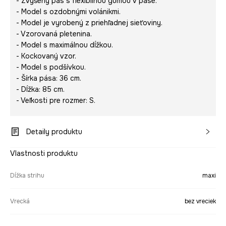
- Zvýšený pás s flexibilnou gumou v páse.
- Model s ozdobnými volánikmi.
- Model je vyrobený z priehľadnej sieťoviny.
- Vzorovaná pletenina.
- Model s maximálnou dĺžkou.
- Kockovaný vzor.
- Model s podšívkou.
- Šírka pása: 36 cm.
- Dĺžka: 85 cm.
- Veľkosti pre rozmer: S.
Detaily produktu
Vlastnosti produktu
Dĺžka strihu
maxi
Vrecká
bez vreciek