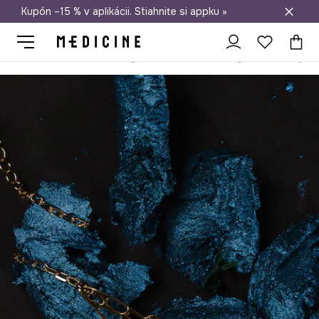
Kupón –15 % v aplikácii. Stiahnite si appku »
Doprava zadarmo od 50 €
Medicine
Ona
Doplnky
Bižutéria
Náramky