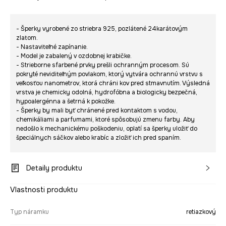
- Šperky vyrobené zo striebra 925, pozlátené 24karátovým
zlatom.
- Nastaviteľné zapínanie.
- Model je zabalený v ozdobnej krabičke.
- Strieborne sfarbené prvky prešli ochranným procesom. Sú
pokryté neviditeľným povlakom, ktorý vytvára ochrannú vrstvu s
veľkosťou nanometrov, ktorá chráni kov pred stmavnutím. Výsledná
vrstva je chemicky odolná, hydrofóbna a biologicky bezpečná,
hypoalergénna a šetrná k pokožke.
- Šperky by mali byť chránené pred kontaktom s vodou,
chemikáliami a parfumami, ktoré spôsobujú zmenu farby. Aby
nedošlo k mechanickému poškodeniu, oplatí sa šperky uložiť do
špeciálnych sáčkov alebo krabíc a zložiť ich pred spaním.
Detaily produktu
Vlastnosti produktu
Typ náramku
retiazkový