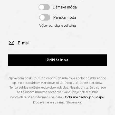
Dámska móda
Pánska móda
Výber ponuky je voliteľný
Prihlásiť sa
Správcom poskytnutých osobných údajov je spoločnosť Brandbq
sp. z o.o. so sídlom v Krakove, ul. Al. Pokoju 18, 31-564 Kraków.
Tento súhlas môžete kedykoľvek odvolať. Nezabudnite, že v súlade
so zákonom môžeme spracovať vaše údaje pokiaľ súhlas
neodvoláte. Viac informácií nájdete v
Ochrane osobných údajov
.
Dodávame len v rámci Slovenska.