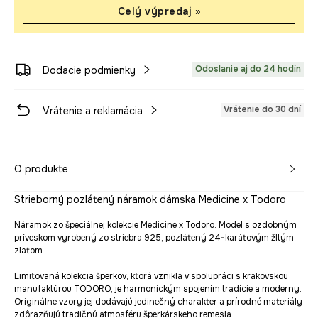
Celý výpredaj »
Odoslanie aj do 24 hodín
Dodacie podmienky
Vrátenie do 30 dní
Vrátenie a reklamácia
O produkte
Strieborný pozlátený náramok dámska Medicine x Todoro
Náramok zo špeciálnej kolekcie Medicine x Todoro. Model s ozdobným
príveskom vyrobený zo striebra 925, pozlátený 24-karátovým žltým
zlatom.
Limitovaná kolekcia šperkov, ktorá vznikla v spolupráci s krakovskou
manufaktúrou TODORO, je harmonickým spojením tradície a moderny.
Originálne vzory jej dodávajú jedinečný charakter a prírodné materiály
zdôrazňujú tradičnú atmosféru šperkárskeho remesla.