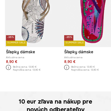
-35%
-35%
SUMMER SALE
SUMMER SALE
Šľapky dámske
Šľapky dámske
Aktuálna cena:
Aktuálna cena:
8,90 €
8,90 €
Bežná cena:
13,90 €
Bežná cena:
13,90 €
Najnižšia cena:
13,90 €
Najnižšia cena:
13,90 €
10 eur
zľava na nákup pre
nových odberateľov