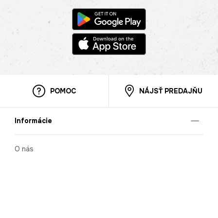
POMOC
NÁJSŤ PREDAJŇU
Informácie
O nás
Mobilná apilkácia
Pravidlá pre prezentovanie tovaru
Blog