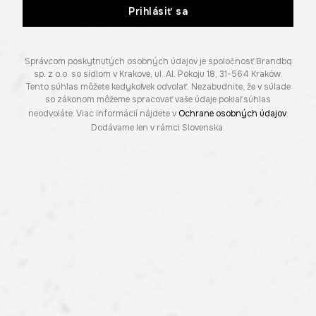
Prihlásiť sa
Správcom poskytnutých osobných údajov je spoločnosť Brandbq
sp. z o.o. so sídlom v Krakove, ul. Al. Pokoju 18, 31-564 Kraków.
Tento súhlas môžete kedykoľvek odvolať. Nezabudnite, že v súlade
so zákonom môžeme spracovať vaše údaje pokiaľ súhlas
neodvoláte. Viac informácií nájdete v
Ochrane osobných údajov
.
Dodávame len v rámci Slovenska.