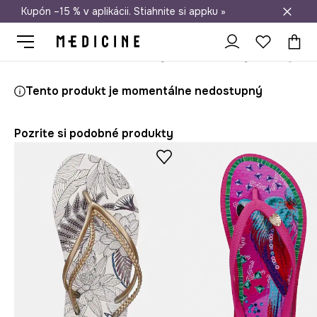
Kupón –15 % v aplikácii. Stiahnite si appku »
Doprava zadarmo od 50 €
Medicine
Ona
Obuv
Šľapky a sandále
Žabky
Šľapky vzoro
Tento produkt je momentálne nedostupný
Pozrite si podobné produkty