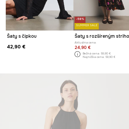
-58%
SUMMER SALE
Šaty s čipkou
Aktuálna cena:
42,90 €
24,90 €
Bežná cena:
59,90 €
Najnižšia cena:
59,90 €