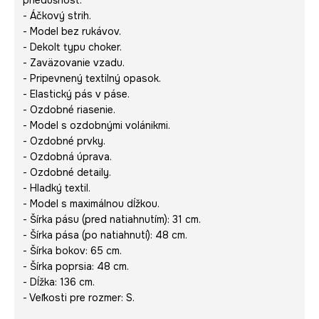
priedušnosť.
- Áčkový strih.
- Model bez rukávov.
- Dekolt typu choker.
- Zaväzovanie vzadu.
- Pripevnený textilný opasok.
- Elastický pás v páse.
- Ozdobné riasenie.
- Model s ozdobnými volánikmi.
- Ozdobné prvky.
- Ozdobná úprava.
- Ozdobné detaily.
- Hladký textil.
- Model s maximálnou dĺžkou.
- Šírka pásu (pred natiahnutím): 31 cm.
- Šírka pása (po natiahnutí): 48 cm.
- Šírka bokov: 65 cm.
- Šírka poprsia: 48 cm.
- Dĺžka: 136 cm.
- Veľkosti pre rozmer: S.