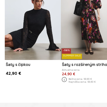
-58%
SUMMER SALE
Šaty s čipkou
Aktuálna cena:
42,90 €
24,90 €
Bežná cena:
59,90 €
Najnižšia cena:
59,90 €