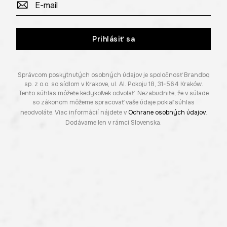
Prihlásiť sa
Správcom poskytnutých osobných údajov je spoločnosť Brandbq
sp. z o.o. so sídlom v Krakove, ul. Al. Pokoju 18, 31-564 Kraków.
Tento súhlas môžete kedykoľvek odvolať. Nezabudnite, že v súlade
so zákonom môžeme spracovať vaše údaje pokiaľ súhlas
neodvoláte. Viac informácií nájdete v
Ochrane osobných údajov
.
Dodávame len v rámci Slovenska.