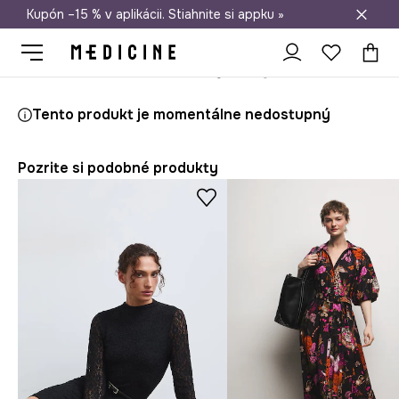
Kupón –15 % v aplikácii. Stiahnite si appku »
Doprava zadarmo od 50 €
Medicine
Ona
Oblečenie
Šaty
Tento produkt je momentálne nedostupný
Pozrite si podobné produkty