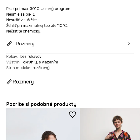
Prať pri max. 30°C. Jemný program.
Nesmie sa bieliť.
Nesušiť v sušičke.
Žehliť pri maximálnej teplote 110°C.
Nečistite chemicky.
Rozmery
Rukáv
:
bez rukávov
Výstrih
:
okrúhly, s viazaním
Strih modelu
:
rozšírený
Rozmery
Pozrite si podobné produkty