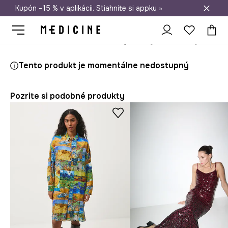
Kupón –15 % v aplikácii. Stiahnite si appku »
Doprava zadarmo od 50 €
Medicine
Ona
Oblečenie
Šaty
Šaty maxi z viskózy
Tento produkt je momentálne nedostupný
Pozrite si podobné produkty