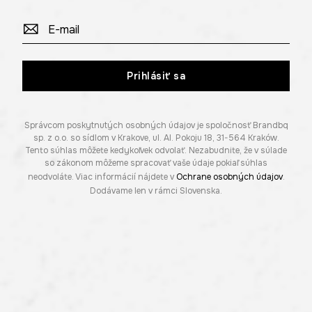
Prihlásiť sa
Správcom poskytnutých osobných údajov je spoločnosť Brandbq
sp. z o.o. so sídlom v Krakove, ul. Al. Pokoju 18, 31-564 Kraków.
Tento súhlas môžete kedykoľvek odvolať. Nezabudnite, že v súlade
so zákonom môžeme spracovať vaše údaje pokiaľ súhlas
neodvoláte. Viac informácií nájdete v
Ochrane osobných údajov
.
Dodávame len v rámci Slovenska.