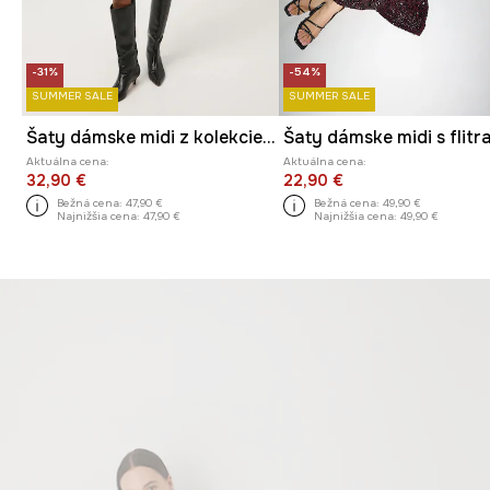
-31%
-54%
SUMMER SALE
SUMMER SALE
Šaty dámske midi z kolekcie Eviva L'arte
Šaty dámske midi s flitr
Aktuálna cena:
Aktuálna cena:
32,90 €
22,90 €
Bežná cena:
47,90 €
Bežná cena:
49,90 €
Najnižšia cena:
47,90 €
Najnižšia cena:
49,90 €