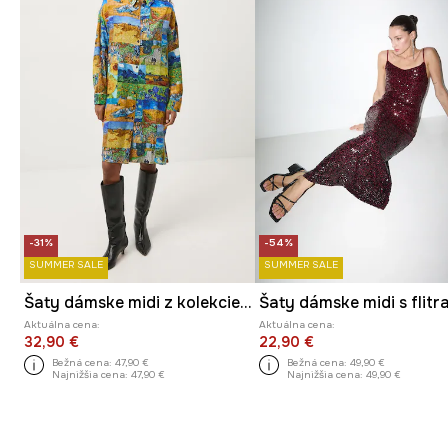
-31%
-54%
SUMMER SALE
SUMMER SALE
Šaty dámske midi z kolekcie Eviva L'arte
Šaty dámske midi s flitr
Aktuálna cena:
Aktuálna cena:
32,90 €
22,90 €
Bežná cena:
47,90 €
Bežná cena:
49,90 €
Najnižšia cena:
47,90 €
Najnižšia cena:
49,90 €