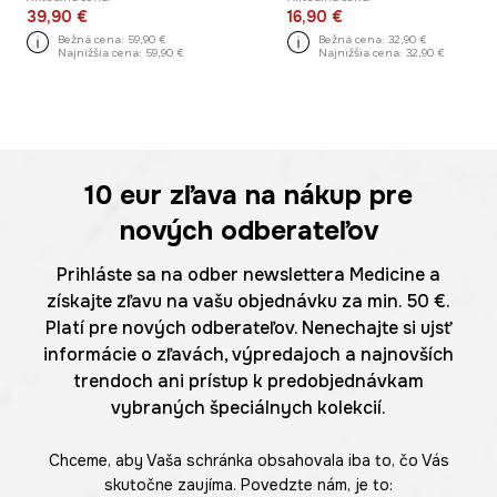
39,90 €
16,90 €
Bežná cena:
59,90 €
Bežná cena:
32,90 €
Najnižšia cena:
59,90 €
Najnižšia cena:
32,90 €
10 eur
zľava na nákup pre
nových odberateľov
Prihláste sa na odber newslettera Medicine a
získajte zľavu na vašu objednávku za min. 50 €.
Platí pre nových odberateľov. Nenechajte si ujsť
informácie o zľavách, výpredajoch a najnovších
trendoch ani prístup k predobjednávkam
vybraných špeciálnych kolekcií.
Chceme, aby Vaša schránka obsahovala iba to, čo Vás
skutočne zaujíma. Povedzte nám, je to: