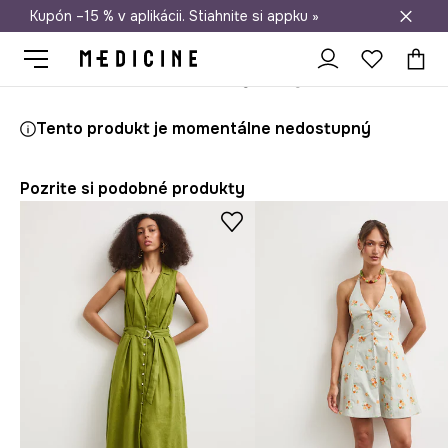
Kupón –15 % v aplikácii. Stiahnite si appku »
Doprava zadarmo od 50 €
Medicine
Ona
Oblečenie
Šaty
Tento produkt je momentálne nedostupný
Pozrite si podobné produkty