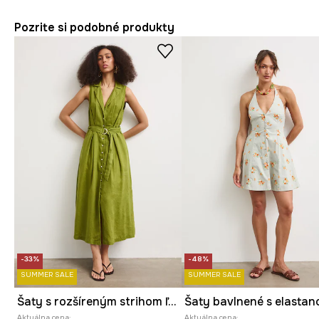
Pozrite si podobné produkty
-33%
-48%
SUMMER SALE
SUMMER SALE
Šaty s rozšíreným strihom ľanové hladké
Šaty bavlnené s elasta
Aktuálna cena:
Aktuálna cena: