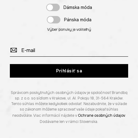
Dámska móda
Pánska móda
Výber ponuky je voliteľný
Prihlásiť sa
Správcom poskytnutých osobných údajov je spoločnosť Brandbq
sp. z o.o. so sídlom v Krakove, ul. Al. Pokoju 18, 31-564 Kraków.
Tento súhlas môžete kedykoľvek odvolať. Nezabudnite, že v súlade
so zákonom môžeme spracovať vaše údaje pokiaľ súhlas
neodvoláte. Viac informácií nájdete v
Ochrane osobných údajov
.
Dodávame len v rámci Slovenska.