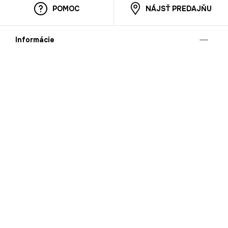
POMOC
NÁJSŤ PREDAJŇU
Informácie
O nás
Mobilná apilkácia
Pravidlá pre prezentovanie tovaru
Blog
Kontaktné údaje
Bezpečnosť
Cooperation
Kariéra
Nahlasovanie porušení (whistleblowing)