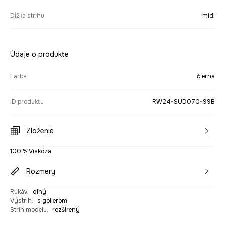
Dĺžka strihu
midi
Údaje o produkte
Farba
čierna
ID produktu
RW24-SUD070-99B
Zloženie
100 % Viskóza
Rozmery
Rukáv
:
dlhý
Výstrih
:
s golierom
Strih modelu
:
rozšírený