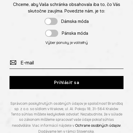
Chceme, aby Vaša schránka obsahovala iba to, čo Vás
skutočne zaujíma. Povedzte nám, je to:
Dámska móda
Pánska móda
Výber ponuky je voliteľný
Prihlásiť sa
Správcom poskytnutých osobných údajov je spoločnosť Brandbq
sp. z o.o. so sídlom v Krakove, ul. Al. Pokoju 18, 31-564 Kraków.
Tento súhlas môžete kedykoľvek odvolať. Nezabudnite, že v súlade
so zákonom môžeme spracovať vaše údaje pokiaľ súhlas
neodvoláte. Viac informácií nájdete v
Ochrane osobných údajov
.
Dodávame len v rámci Slovenska.