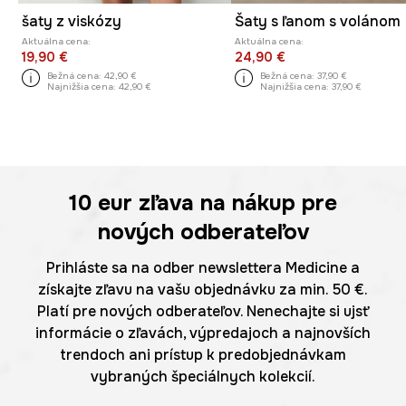
šaty z viskózy
Šaty s ľanom s volánom
Aktuálna cena:
Aktuálna cena:
19,90 €
24,90 €
Bežná cena:
42,90 €
Bežná cena:
37,90 €
Najnižšia cena:
42,90 €
Najnižšia cena:
37,90 €
10 eur
zľava na nákup pre
nových odberateľov
Prihláste sa na odber newslettera Medicine a
získajte zľavu na vašu objednávku za min. 50 €.
Platí pre nových odberateľov. Nenechajte si ujsť
informácie o zľavách, výpredajoch a najnovších
trendoch ani prístup k predobjednávkam
vybraných špeciálnych kolekcií.