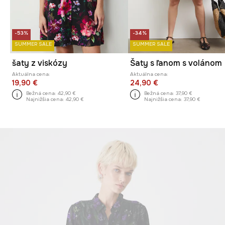
-53%
-34%
SUMMER SALE
SUMMER SALE
šaty z viskózy
Šaty s ľanom s volánom
Aktuálna cena:
Aktuálna cena:
19,90 €
24,90 €
Bežná cena:
42,90 €
Bežná cena:
37,90 €
Najnižšia cena:
42,90 €
Najnižšia cena:
37,90 €