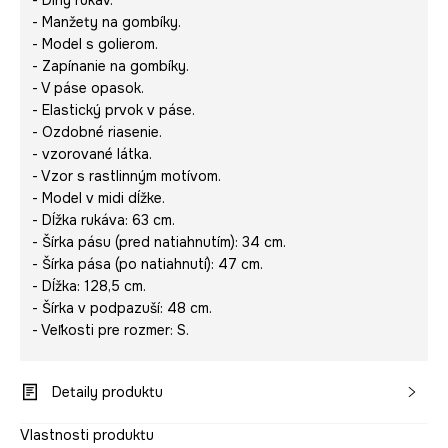
- Dlhý rukáv.
- Manžety na gombíky.
- Model s golierom.
- Zapínanie na gombíky.
- V páse opasok.
- Elastický prvok v páse.
- Ozdobné riasenie.
- vzorované látka.
- Vzor s rastlinným motívom.
- Model v midi dĺžke.
- Dĺžka rukáva: 63 cm.
- Šírka pásu (pred natiahnutím): 34 cm.
- Šírka pása (po natiahnutí): 47 cm.
- Dĺžka: 128,5 cm.
- Šírka v podpazuší: 48 cm.
- Veľkosti pre rozmer: S.
Detaily produktu
Vlastnosti produktu