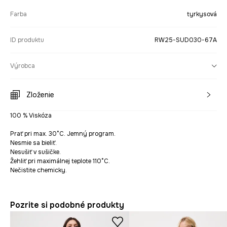
Farba
tyrkysová
ID produktu
RW25-SUD030-67A
Výrobca
Zloženie
100 % Viskóza
Prať pri max. 30°C. Jemný program.
Nesmie sa bieliť.
Nesušiť v sušičke.
Žehliť pri maximálnej teplote 110°C.
Nečistite chemicky.
Pozrite si podobné produkty