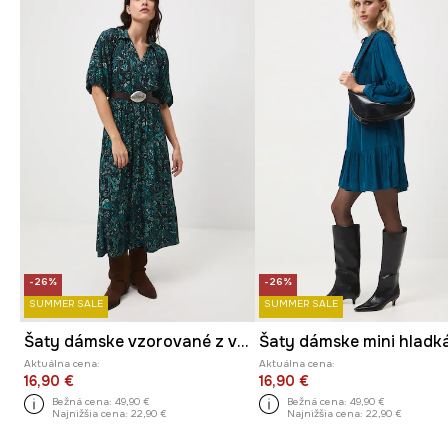
-26%
-26%
SUMMER SALE
SUMMER SALE
Šaty dámske vzorované z viskózy midi
Šaty dámske mini hladk
Aktuálna cena:
Aktuálna cena:
16,90 €
16,90 €
Bežná cena:
49,90 €
Bežná cena:
49,90 €
Najnižšia cena:
22,90 €
Najnižšia cena:
22,90 €