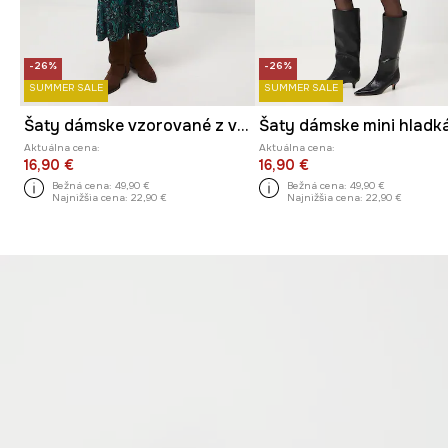
-26%
-26%
SUMMER SALE
SUMMER SALE
Šaty dámske vzorované z viskózy midi
Šaty dámske mini hladk
Aktuálna cena:
Aktuálna cena:
16,90 €
16,90 €
Bežná cena:
49,90 €
Bežná cena:
49,90 €
Najnižšia cena:
22,90 €
Najnižšia cena:
22,90 €