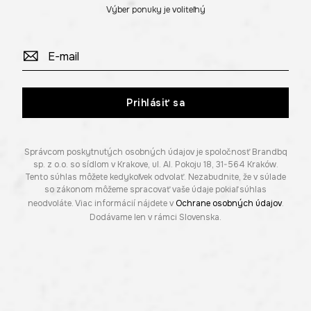
Výber ponuky je voliteľný
Prihlásiť sa
Správcom poskytnutých osobných údajov je spoločnosť Brandbq
sp. z o.o. so sídlom v Krakove, ul. Al. Pokoju 18, 31-564 Kraków.
Tento súhlas môžete kedykoľvek odvolať. Nezabudnite, že v súlade
so zákonom môžeme spracovať vaše údaje pokiaľ súhlas
neodvoláte. Viac informácií nájdete v
Ochrane osobných údajov
.
Dodávame len v rámci Slovenska.