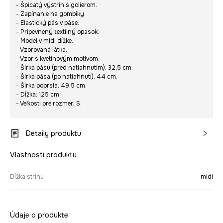
- Špicatý výstrih s golierom.
- Zapínanie na gombíky.
- Elastický pás v páse.
- Pripevnený textilný opasok.
- Model v midi dĺžke.
- Vzorovaná látka.
- Vzor s kvetinovým motívom.
- Šírka pásu (pred natiahnutím): 32,5 cm.
- Šírka pása (po natiahnutí): 44 cm.
- Šírka poprsia: 49,5 cm.
- Dĺžka: 125 cm.
- Veľkosti pre rozmer: S.
Detaily produktu
Vlastnosti produktu
Dĺžka strihu
midi
Údaje o produkte