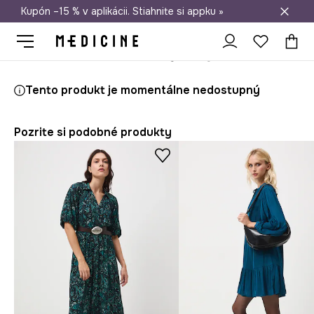
Kupón –15 % v aplikácii. Stiahnite si appku »
Doprava zadarmo od 50 €
Medicine
Ona
Oblečenie
Šaty
Tento produkt je momentálne nedostupný
Pozrite si podobné produkty