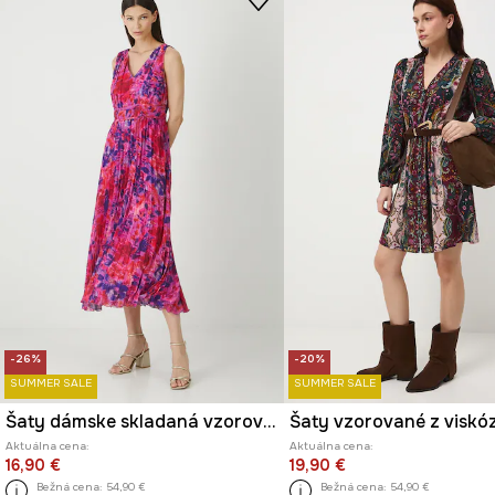
-26%
-20%
SUMMER SALE
SUMMER SALE
Šaty dámske skladaná vzorovaná
Šaty vzorované z viskó
Aktuálna cena:
Aktuálna cena:
16,90 €
19,90 €
Bežná cena:
54,90 €
Bežná cena:
54,90 €