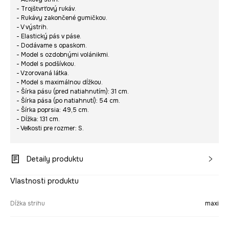
- Trojštvrťový rukáv.
- Rukávy zakončené gumičkou.
- V výstrih.
- Elastický pás v páse.
- Dodávame s opaskom.
- Model s ozdobnými volánikmi.
- Model s podšívkou.
- Vzorovaná látka.
- Model s maximálnou dĺžkou.
- Šírka pásu (pred natiahnutím): 31 cm.
- Šírka pása (po natiahnutí): 54 cm.
- Šírka poprsia: 49,5 cm.
- Dĺžka: 131 cm.
- Veľkosti pre rozmer: S.
Detaily produktu
Vlastnosti produktu
Dĺžka strihu
maxi