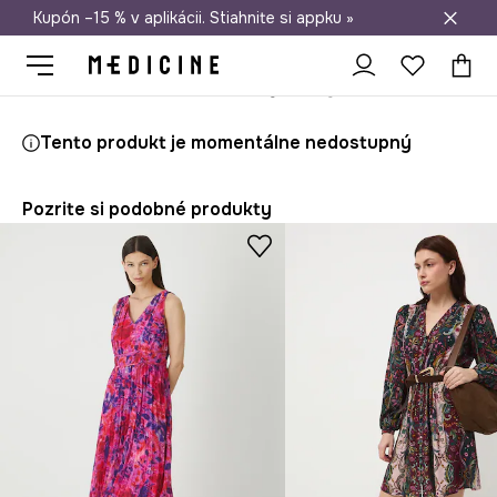
Kupón –15 % v aplikácii. Stiahnite si appku »
Doprava zadarmo od 50 €
Medicine
Ona
Oblečenie
Šaty
Šaty dámske maxi vzorované
Tento produkt je momentálne nedostupný
Pozrite si podobné produkty