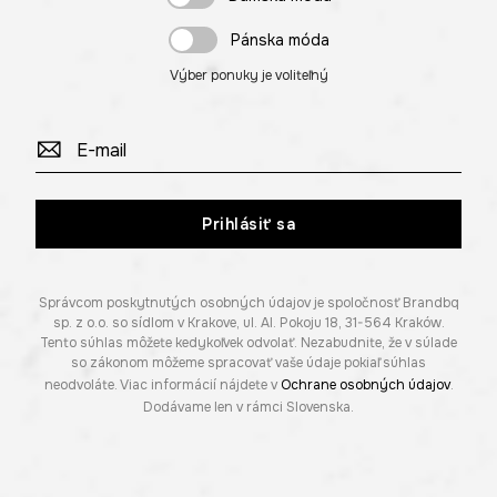
Pánska móda
Výber ponuky je voliteľný
Prihlásiť sa
Správcom poskytnutých osobných údajov je spoločnosť Brandbq
sp. z o.o. so sídlom v Krakove, ul. Al. Pokoju 18, 31-564 Kraków.
Tento súhlas môžete kedykoľvek odvolať. Nezabudnite, že v súlade
so zákonom môžeme spracovať vaše údaje pokiaľ súhlas
neodvoláte. Viac informácií nájdete v
Ochrane osobných údajov
.
Dodávame len v rámci Slovenska.