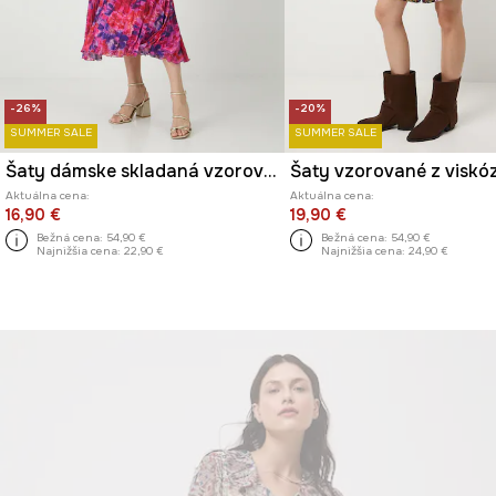
-26%
-20%
SUMMER SALE
SUMMER SALE
Šaty dámske skladaná vzorovaná
Šaty vzorované z viskó
Aktuálna cena:
Aktuálna cena:
16,90 €
19,90 €
Bežná cena:
54,90 €
Bežná cena:
54,90 €
Najnižšia cena:
22,90 €
Najnižšia cena:
24,90 €