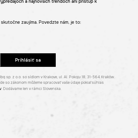
výpredajoch a najnovších trendoch ani prístup k
skutočne zaujíma. Povedzte nám, je to:
Prihlásiť sa
p. z o.o. so sídlom v Krakove, ul. Al. Pokoju 18, 31-564 Kraków.
lade so zákonom môžeme spracovať vaše údaje pokiaľ súhlas
v
. Dodávame len v rámci Slovenska.