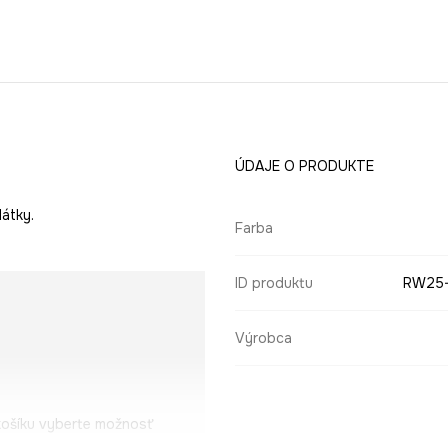
ÚDAJE O PRODUKTE
átky.
Farba
ID produktu
RW25
Výrobca
košíku vyberte možnosť