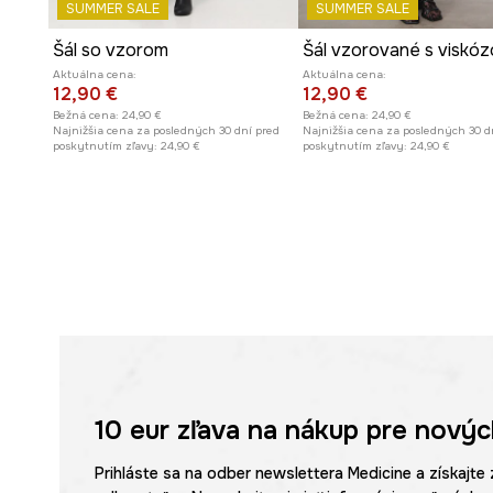
SUMMER SALE
SUMMER SALE
Šál so vzorom
Šál vzorované s viskó
Aktuálna cena:
Aktuálna cena:
12,90 €
12,90 €
Bežná cena:
24,90 €
Bežná cena:
24,90 €
Najnižšia cena za posledných 30 dní pred
Najnižšia cena za posledných 30 d
poskytnutím zľavy:
24,90 €
poskytnutím zľavy:
24,90 €
10 eur
zľava na nákup pre novýc
Prihláste sa na odber newslettera Medicine a získajte 