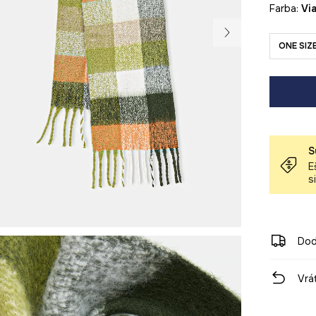
Farba:
v
ONE SIZ
S
E
s
Dod
Vrá