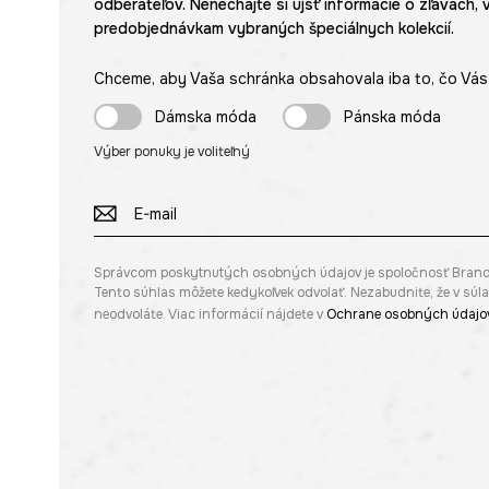
odberateľov. Nenechajte si ujsť informácie o zľavách, 
predobjednávkam vybraných špeciálnych kolekcií.
Chceme, aby Vaša schránka obsahovala iba to, čo Vás 
Dámska móda
Pánska móda
Výber ponuky je voliteľný
Správcom poskytnutých osobných údajov je spoločnosť Brandbq s
Tento súhlas môžete kedykoľvek odvolať. Nezabudnite, že v sú
neodvoláte. Viac informácií nájdete v
Ochrane osobných údajo