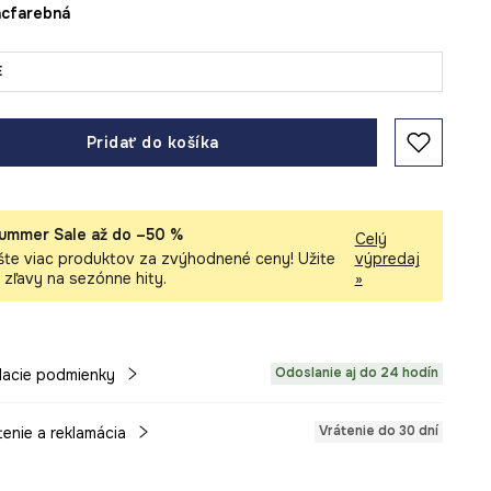
iacfarebná
E
Pridať do košíka
ummer Sale až do –50 %
Celý
šte viac produktov za zvýhodnené ceny! Užite
výpredaj
i zľavy na sezónne hity.
»
Odoslanie aj do 24 hodín
acie podmienky
Vrátenie do 30 dní
tenie a reklamácia