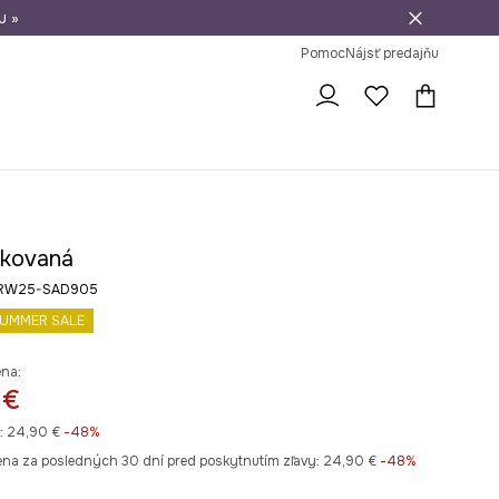
u »
vrátenie tovaru
Pomoc
Nájsť predajňu
ckovaná
eb RW25-SAD905
UMMER SALE
ena:
 €
:
24,90 €
-48%
ena za posledných 30 dní pred poskytnutím zľavy:
24,90 €
 -48%