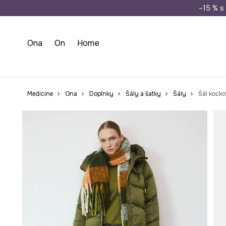
Doprava zada
–15 % s 
Ona
On
Home
Medicine
Ona
Doplnky
Šály a šatky
Šály
Šál kock