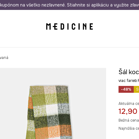
rmo od 50 €
kupónom na všetko nezľavnené. Stiahnite si aplikáciu a využite zľav
Odoslanie aj do 24 hodín
30 dní na 
ovaná
Šál ko
viac fari
-48%
S
Aktuálna c
12,90
Bežná cena
Najnižšia c