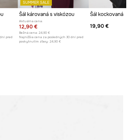
SUMMER SALE
ou
Šál károvaná s viskózou
Šál kockovaná
Aktuálna cena:
19,90 €
12,90 €
Bežná cena:
24,90 €
dní pred
Najnižšia cena za posledných 30 dní pred
poskytnutím zľavy:
24,90 €