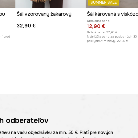
SUMMER SALE
zou
Šál vzorovaný žakarový
Šál károvaná s viskóz
Aktuálna cena:
32,90 €
12,90 €
Bežná cena:
22,90 €
ní pred
Najnižšia cena za posledných 30 
poskytnutím zľavy:
22,90 €
h odberateľov
zľavu na vašu objednávku za min. 50 €. Platí pre nových