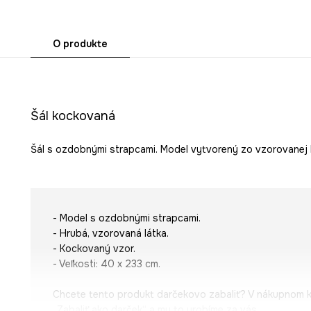
O produkte
Šál kockovaná
Šál s ozdobnými strapcami. Model vytvorený zo vzorovanej l
- Model s ozdobnými strapcami.
- Hrubá, vzorovaná látka.
- Kockovaný vzor.
- Veľkosti: 40 x 233 cm.
Chcete tento produkt darčekovo zabaliť? V nákupnom 
„Zabaliť ako darček“ a my to urobíme za vás.