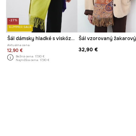
-27%
SUMMER SALE
Šál dámsky hladké s viskózou zelená farba
Šál vzorovaný žakarov
Aktuálna cena:
32,90 €
12,90 €
Bežná cena:
17,90 €
Najnižšia cena:
17,90 €