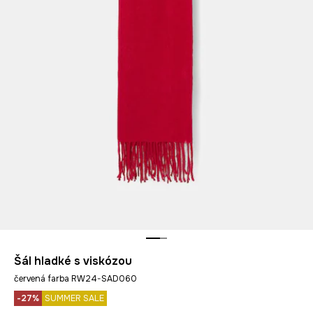
Šál hladké s viskózou
červená farba RW24-SAD060
-27%
SUMMER SALE