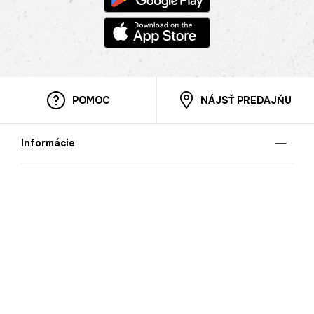
POMOC
NÁJSŤ PREDAJŇU
Informácie
O nás
Mobilná apilkácia
Pravidlá pre prezentovanie tovaru
Blog
Kontaktné údaje