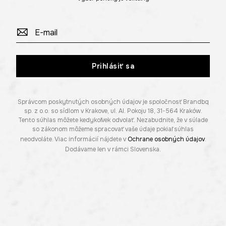
Prihlásiť sa
Správcom poskytnutých osobných údajov je spoločnosť Brandbq
sp. z o.o. so sídlom v Krakove, ul. Al. Pokoju 18, 31-564 Kraków.
Tento súhlas môžete kedykoľvek odvolať. Nezabudnite, že v súlade
so zákonom môžeme spracovať vaše údaje pokiaľ súhlas
neodvoláte. Viac informácií nájdete v
Ochrane osobných údajov
.
Dodávame len v rámci Slovenska.