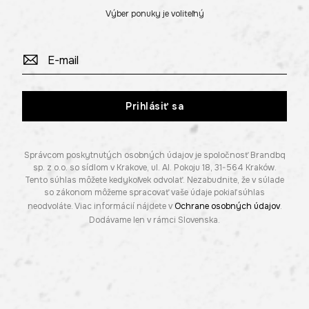
Výber ponuky je voliteľný
Prihlásiť sa
Správcom poskytnutých osobných údajov je spoločnosť Brandbq
sp. z o.o. so sídlom v Krakove, ul. Al. Pokoju 18, 31-564 Kraków.
Tento súhlas môžete kedykoľvek odvolať. Nezabudnite, že v súlade
so zákonom môžeme spracovať vaše údaje pokiaľ súhlas
neodvoláte. Viac informácií nájdete v
Ochrane osobných údajov
.
Dodávame len v rámci Slovenska.