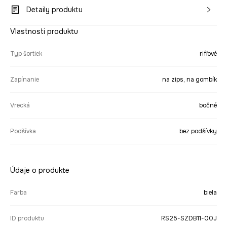
Detaily produktu
Vlastnosti produktu
Typ šortiek
rifľové
Zapínanie
na zips, na gombík
Vrecká
bočné
Podšívka
bez podšívky
Údaje o produkte
Farba
biela
ID produktu
RS25-SZDB11-00J