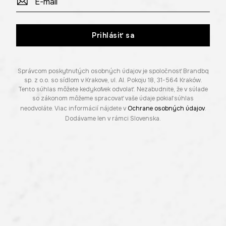
Prihlásiť sa
Správcom poskytnutých osobných údajov je spoločnosť Brandbq
sp. z o.o. so sídlom v Krakove, ul. Al. Pokoju 18, 31-564 Kraków.
Tento súhlas môžete kedykoľvek odvolať. Nezabudnite, že v súlade
so zákonom môžeme spracovať vaše údaje pokiaľ súhlas
neodvoláte. Viac informácií nájdete v
Ochrane osobných údajov
.
Dodávame len v rámci Slovenska.