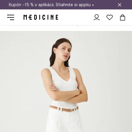
Kupón –15 % v aplikácii. Stiahnite si appku »
Doprava zadarmo od 50 €
Medicine
Ona
Oblečenie
Kraťasy