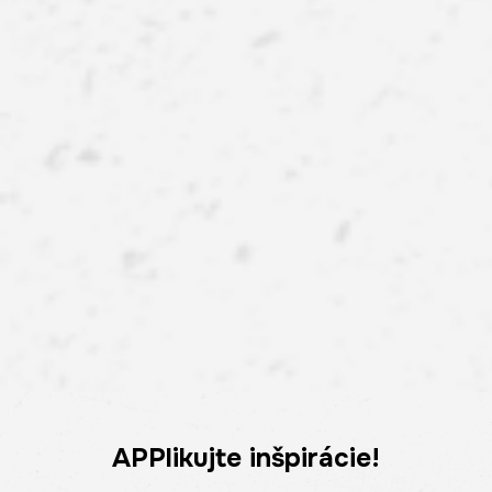
APPlikujte inšpirácie!