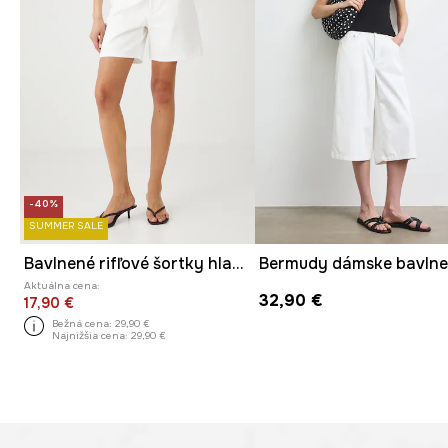
-40%
SUMMER SALE
Bavlnené rifľové šortky hladké biela farba
Aktuálna cena:
32,90 €
17,90 €
Bežná cena:
29,90 €
Najnižšia cena:
29,90 €