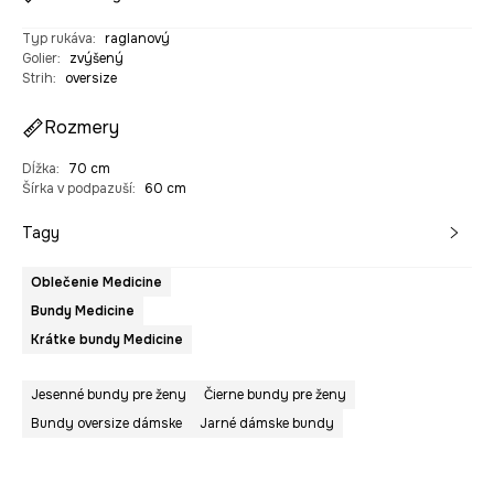
Typ rukáva
:
raglanový
Golier
:
zvýšený
Strih
:
oversize
Rozmery
Dĺžka
:
70 cm
Šírka v podpazuší
:
60 cm
Tagy
Oblečenie Medicine
Bundy Medicine
Krátke bundy Medicine
Jesenné bundy pre ženy
Čierne bundy pre ženy
Bundy oversize dámske
Jarné dámske bundy