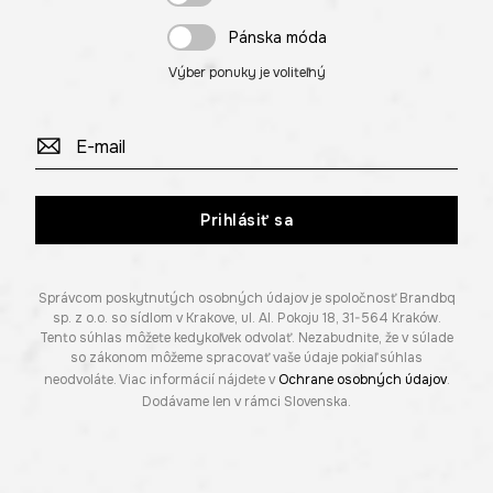
Pánska móda
Výber ponuky je voliteľný
Prihlásiť sa
Správcom poskytnutých osobných údajov je spoločnosť Brandbq
sp. z o.o. so sídlom v Krakove, ul. Al. Pokoju 18, 31-564 Kraków.
Tento súhlas môžete kedykoľvek odvolať. Nezabudnite, že v súlade
so zákonom môžeme spracovať vaše údaje pokiaľ súhlas
neodvoláte. Viac informácií nájdete v
Ochrane osobných údajov
.
Dodávame len v rámci Slovenska.