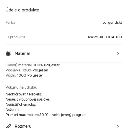
Údaje o produkte
Farba
burgundské
ID produktu
RW25-KUD304-83X
Materiál
Hlavný materiál
:
100% Polyester
Podšívka
:
100% Polyester
Výplň
:
100% Polyester
Pokyny na údržbu
:
Nechlórovať / Nebieliť.
Nesušiť v bubnovej sušičke.
Nečistiť chemicky.
Nežehliť.
Prať pri max. teplote 30 °C – veľmi jemný program.
Rozmery