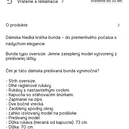
Vrátenie do 30 dní
Vrátenie a reklamácia
O produkte
Dámska hladká krátka bunda – do premenlivého počasia s
nádychom elegancie
Bunda typu oversize. Jemne zateplený model vytvorený z
prešívanej látky.
Čím je táto dámska prešívaná bunda výnimočná?
- Strih oversize.
- Dlhé raglánové rukávy.
- Rukávy s nastaviteľnými cvokmi.
- Kapucňa so sťahovacími šnúrkami.
- Zapínanie na zips.
- Dve bočné vrecká.
- Zaoblený spodný okraj.
- Ľahko izolovaný model na podšívke.
- Prešívaný model.
- Dĺžka rukáva (meraná od kapucne): 73 cm.
- Dĺžka: 70 cm.