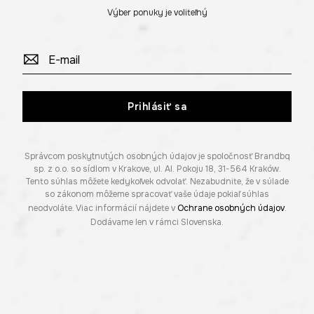
Výber ponuky je voliteľný
Prihlásiť sa
Správcom poskytnutých osobných údajov je spoločnosť Brandbq
sp. z o.o. so sídlom v Krakove, ul. Al. Pokoju 18, 31-564 Kraków.
Tento súhlas môžete kedykoľvek odvolať. Nezabudnite, že v súlade
so zákonom môžeme spracovať vaše údaje pokiaľ súhlas
neodvoláte. Viac informácií nájdete v
Ochrane osobných údajov
.
Dodávame len v rámci Slovenska.