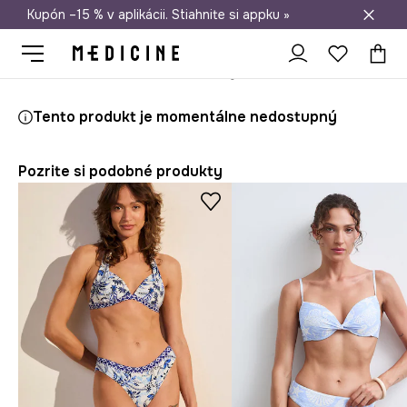
Kupón –15 % v aplikácii. Stiahnite si appku »
Doprava zadarmo od 50 €
Medicine
Ona
Oblečenie
Plavky
Dvojdielne
Tento produkt je momentálne nedostupný
Pozrite si podobné produkty