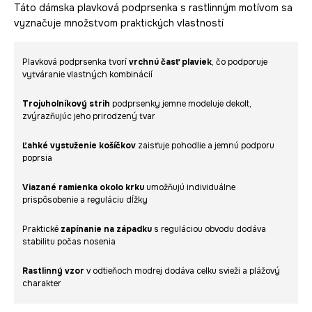
Táto dámska plavková podprsenka s rastlinným motívom sa
vyznačuje množstvom praktických vlastností
Plavková podprsenka tvorí
vrchnú časť plaviek
, čo podporuje
vytváranie vlastných kombinácií
Trojuholníkový strih
podprsenky jemne modeluje dekolt,
zvýrazňujúc jeho prirodzený tvar
Ľahké vystuženie košíčkov
zaisťuje pohodlie a jemnú podporu
poprsia
Viazané ramienka okolo krku
umožňujú individuálne
prispôsobenie a reguláciu dĺžky
Praktické
zapínanie na západku
s reguláciou obvodu dodáva
stabilitu počas nosenia
Rastlinný vzor
v odtieňoch modrej dodáva celku svieži a plážový
charakter