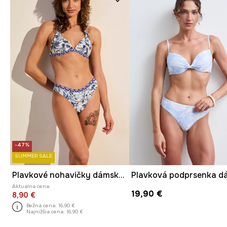
-47%
SUMMER SALE
Plavkové nohavičky dámske s motívom zeleniny
Aktuálna cena:
19,90 €
8,90 €
Bežná cena:
16,90 €
Najnižšia cena:
16,90 €