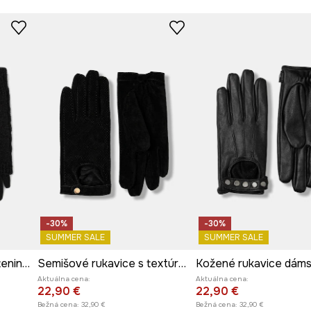
-30%
-30%
SUMMER SALE
SUMMER SALE
Rukavice dámske z pleteniny čierna farba
Semišové rukavice s textúrou
Aktuálna cena:
Aktuálna cena:
22,90 €
22,90 €
Bežná cena:
32,90 €
Bežná cena:
32,90 €