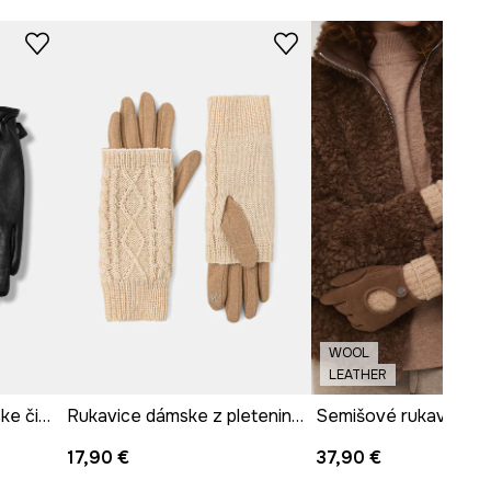
WOOL
LEATHER
Kožené rukavice dámske čierna farba
Rukavice dámske z pleteniny béžová farba
17,90 €
37,90 €