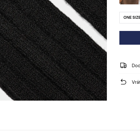
ONE SIZ
Dod
Vrá