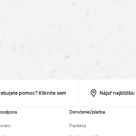
rebujete pomoc? Kliknite sem
Nájsť najbližši
 podpora
Doručenie/platba
ovaru
Packeta