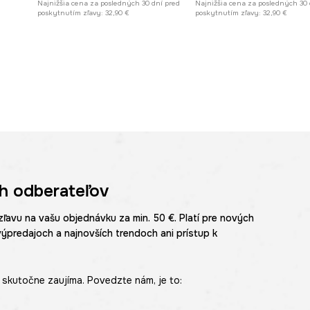
Najnižšia cena za posledných 30 dní pred
Najnižšia cena za posledných 30 
poskytnutím zľavy:
32,90 €
poskytnutím zľavy:
32,90 €
h odberateľov
zľavu na vašu objednávku za min. 50 €. Platí pre nových
výpredajoch a najnovších trendoch ani prístup k
skutočne zaujíma. Povedzte nám, je to: