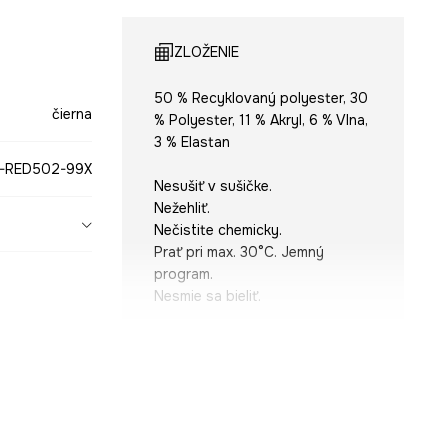
ZLOŽENIE
50 % Recyklovaný polyester, 30
čierna
% Polyester, 11 % Akryl, 6 % Vlna,
3 % Elastan
-RED502-99X
Nesušiť v sušičke.
Nežehliť.
Nečistite chemicky.
Prať pri max. 30°C. Jemný
program.
Nesmie sa bieliť.