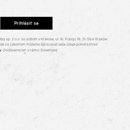
Prihlásiť sa
p. z o.o. so sídlom v Krakove, ul. Al. Pokoju 18, 31-564 Kraków.
lade so zákonom môžeme spracovať vaše údaje pokiaľ súhlas
v
. Dodávame len v rámci Slovenska.