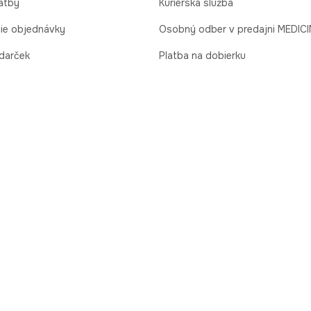
atby
Kuriérska služba
cie objednávky
Osobný odber v predajni MEDIC
 darček
Platba na dobierku
podmienky
Online platba (PayU)
varu/odstúpenie od zmluvy
reklamácia tovaru PREDAJNE
dlá
 sídlom v Krakove, ul. Al. Pokoju 18, 31-564 Kraków. Tento súhlas môžete kedykoľvek
dete v
Ochrane Osobných Údajov
. Dodávame len v rámci Slovenska.