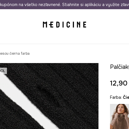
rmo od 50 €
kupónom na všetko nezľavnené. Stiahnite si aplikáciu a využite zľav
Odoslanie aj do 24 hodín
30 dní na 
mesou čierna farba
Palčiak
OL
12,90
Farba:
č