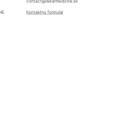
contact@wearmedicine.sk
INE
Kontaktný formulár
Pripojte sa k nám
 odvolať. Nezabudnite, že v súlade so zákonom
PL
SK
CZ