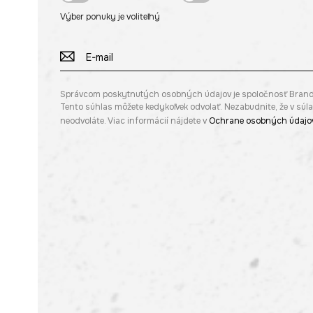
Výber ponuky je voliteľný
Správcom poskytnutých osobných údajov je spoločnosť Brandbq s
Tento súhlas môžete kedykoľvek odvolať. Nezabudnite, že v sú
neodvoláte. Viac informácií nájdete v
Ochrane osobných údajo