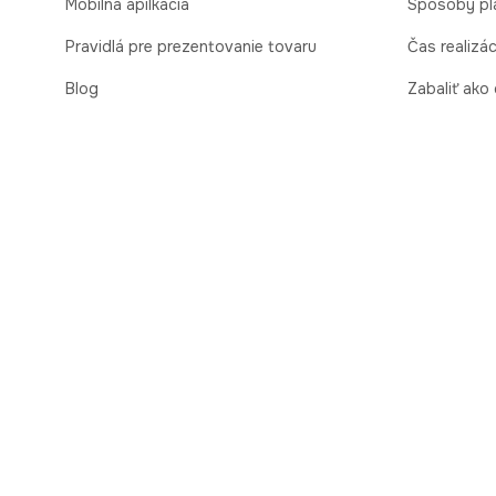
Mobilná apilkácia
Spôsoby pl
Pravidlá pre prezentovanie tovaru
Čas realizá
Blog
Zabaliť ako
Kontaktné údaje
Obchodné 
Bezpečnosť
Vrátenie to
online
Cooperation
Vrátenie a 
Kariéra
Ďalšie pravi
Nahlasovanie porušení (whistleblowing)
Ochrana osobných údajov
Vyhlásenie o zhode eú - okuliare
Správcom poskytnutých osobných údajov je spoločnosť Brandbq sp. z o.o. so
môžeme spracovať vaše údaje pokiaľ súhlas neodvoláte. Viac informácií náj