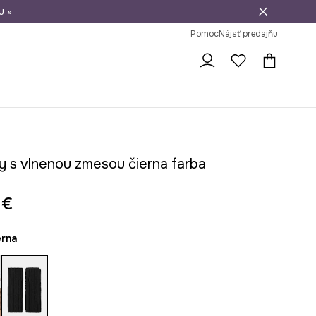
u »
vrátenie tovaru
Pomoc
Nájsť predajňu
y s vlnenou zmesou čierna farba
 €
ierna