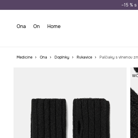
Doprava zada
–15 % s 
Ona
On
Home
Medicine
Ona
Doplnky
Rukavice
Palčiaky s vlnenou z
WO