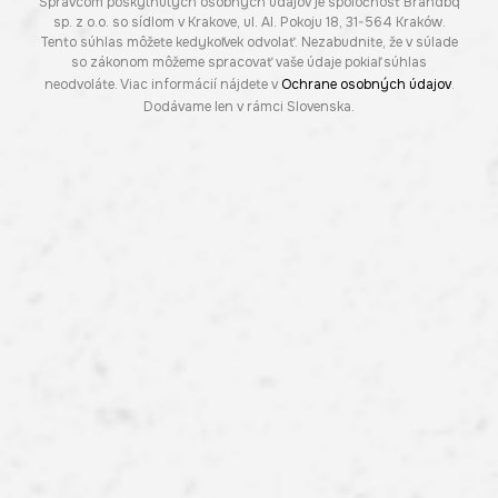
Správcom poskytnutých osobných údajov je spoločnosť Brandbq
sp. z o.o. so sídlom v Krakove, ul. Al. Pokoju 18, 31-564 Kraków.
Tento súhlas môžete kedykoľvek odvolať. Nezabudnite, že v súlade
so zákonom môžeme spracovať vaše údaje pokiaľ súhlas
neodvoláte. Viac informácií nájdete v
Ochrane osobných údajov
.
Dodávame len v rámci Slovenska.