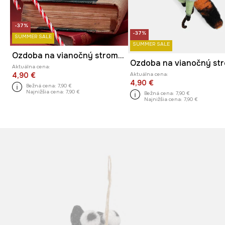
-37%
-37%
SUMMER SALE
SUMMER SALE
Ozdoba na vianočný stromček plsťová handmade
Aktuálna cena:
Aktuálna cena:
4,90 €
4,90 €
Bežná cena:
7,90 €
Najnižšia cena:
7,90 €
Bežná cena:
7,90 €
Najnižšia cena:
7,90 €