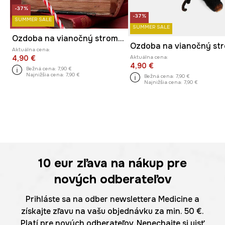
-37%
-37%
SUMMER SALE
SUMMER SALE
Ozdoba na vianočný stromček plsťová handmade
Aktuálna cena:
Aktuálna cena:
4,90 €
4,90 €
Bežná cena:
7,90 €
Najnižšia cena:
7,90 €
Bežná cena:
7,90 €
Najnižšia cena:
7,90 €
10 eur
zľava na nákup pre
nových odberateľov
Prihláste sa na odber newslettera Medicine a
získajte zľavu na vašu objednávku za min. 50 €.
Platí pre nových odberateľov. Nenechajte si ujsť