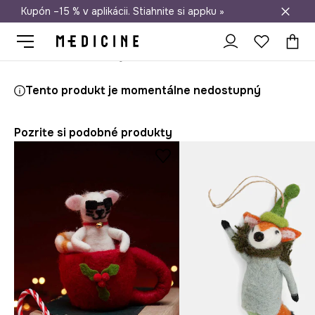
Kupón –15 % v aplikácii. Stiahnite si appku »
Doprava zadarmo od 50 €
Medicine
Home
Obývacia izba
Dekorácie
Sviatočné dekoráci
Tento produkt je momentálne nedostupný
Pozrite si podobné produkty