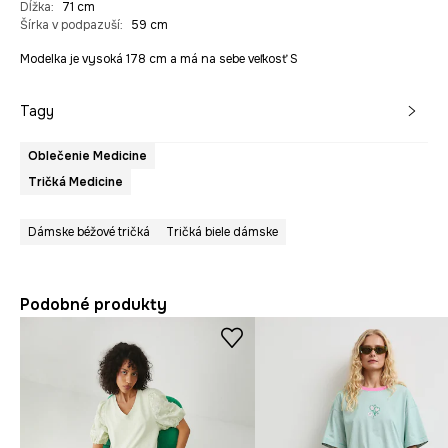
Dĺžka
:
71 cm
Šírka v podpazuší
:
59 cm
Modelka je vysoká 178 cm a má na sebe veľkosť S
Tagy
Oblečenie Medicine
Tričká Medicine
Dámske béžové tričká
Tričká biele dámske
Podobné produkty