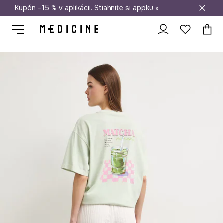
Kupón –15 % v aplikácii. Stiahnite si appku »
Doprava zadarmo od 50 €
Medicine
Ona
Oblečenie
Tričká
Oversize tričko dámske bavl