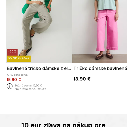
-20%
SUMMER SALE
Bavlnené tričko dámske z elastánu s aplikáciou zelená farba
Aktuálna cena:
13,90 €
15,90 €
Bežná cena:
19,90 €
Najnižšia cena:
19,90 €
10 eur
zľava na nákup pre