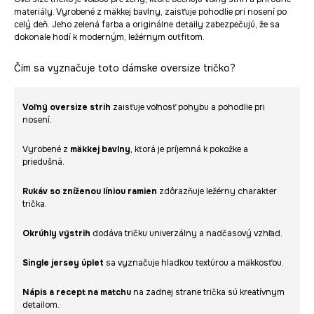
materiály. Vyrobené z mäkkej bavlny, zaisťuje pohodlie pri nosení po
celý deň. Jeho zelená farba a originálne detaily zabezpečujú, že sa
dokonale hodí k moderným, ležérnym outfitom.
Čím sa vyznačuje toto dámske oversize tričko?
Voľný oversize strih
zaisťuje voľnosť pohybu a pohodlie pri
nosení.
Vyrobené z
mäkkej bavlny
, ktorá je príjemná k pokožke a
priedušná.
Rukáv so zníženou líniou ramien
zdôrazňuje ležérny charakter
trička.
Okrúhly výstrih
dodáva tričku univerzálny a nadčasový vzhľad.
Single jersey úplet
sa vyznačuje hladkou textúrou a mäkkosťou.
Nápis a recept na matchu
na zadnej strane trička sú kreatívnym
detailom.