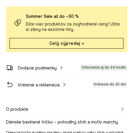
Summer Sale až do –50 %
Ešte viac produktov za zvýhodnené ceny! Užite
si zľavy na sezónne hity.
Celý výpredaj »
Odoslanie aj do 24 hodín
Dodacie podmienky
Vrátenie do 30 dní
Vrátenie a reklamácia
O produkte
Dámske bavlnené tričko – pohodlný strih a motív matchy
Oversize tričko je voľbou pre ženy, ktoré oceňujú voľný strih a prírodné