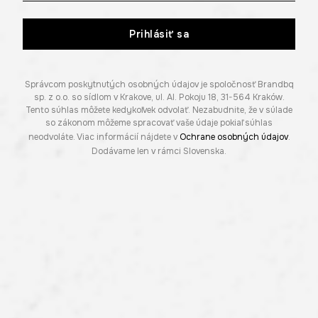
Prihlásiť sa
Správcom poskytnutých osobných údajov je spoločnosť Brandbq
sp. z o.o. so sídlom v Krakove, ul. Al. Pokoju 18, 31-564 Kraków.
Tento súhlas môžete kedykoľvek odvolať. Nezabudnite, že v súlade
so zákonom môžeme spracovať vaše údaje pokiaľ súhlas
neodvoláte. Viac informácií nájdete v
Ochrane osobných údajov
.
Dodávame len v rámci Slovenska.