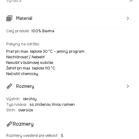
Výrobca
Materiál
Celý produkt
:
100% Bavlna
Pokyny na údržbu
:
Prať pri max. teplote 30 °C – jemný program.
Nechlórovať / Nebieliť.
Nesušiť v bubnovej sušičke.
Žehliť pri max. teplote 110 °C.
Nečistiť chemicky.
Rozmery
Výstrih
:
okrúhly
Typ rukáva
:
so zníženou líniou ramien
Strih
:
oversize
Rozmery
Rozmery uvedené pre veľkosť
:
S.