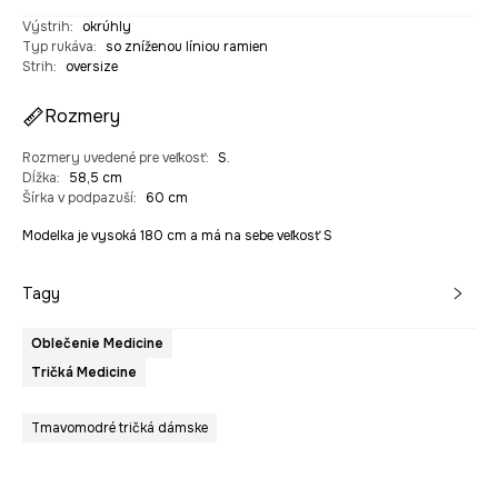
Výstrih
:
okrúhly
Typ rukáva
:
so zníženou líniou ramien
Strih
:
oversize
Rozmery
Rozmery uvedené pre veľkosť
:
S.
Dĺžka
:
58,5 cm
Šírka v podpazuší
:
60 cm
Modelka je vysoká 180 cm a má na sebe veľkosť S
Tagy
Oblečenie Medicine
Tričká Medicine
Tmavomodré tričká dámske