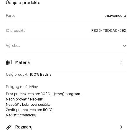
Údaje o produkte
Farba
tmavomodrá
ID produktu
RS26-TSD0A0-59X
Výrobca
Materiál
Celý produkt
:
100% Bavlna
Pokyny na údržbu
:
Prať pri max. teplote 30 °C – jemný program.
Nechlórovať / Nebieliť.
Nesušiť v bubnovej sušičke.
Žehliť pri max. teplote 110 °C.
Nečistiť chemicky.
Rozmery