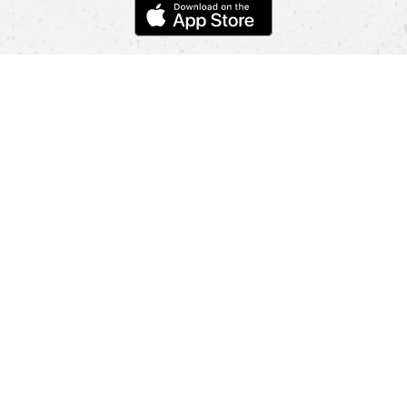
POMOC
NÁJSŤ PREDAJŇU
Informácie
O nás
Mobilná apilkácia
Pravidlá pre prezentovanie tovaru
Blog
Kontaktné údaje
Bezpečnosť