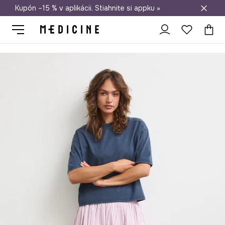
Kupón –15 % v aplikácii. Stiahnite si appku »
Doprava zadarmo od 50 €
Medicine
Ona
Oblečenie
Tričká