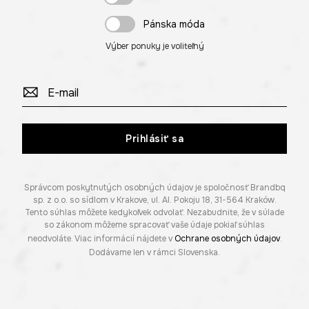
Pánska móda
Výber ponuky je voliteľný
Prihlásiť sa
Správcom poskytnutých osobných údajov je spoločnosť Brandbq
sp. z o.o. so sídlom v Krakove, ul. Al. Pokoju 18, 31-564 Kraków.
Tento súhlas môžete kedykoľvek odvolať. Nezabudnite, že v súlade
so zákonom môžeme spracovať vaše údaje pokiaľ súhlas
neodvoláte. Viac informácií nájdete v
Ochrane osobných údajov
.
Dodávame len v rámci Slovenska.