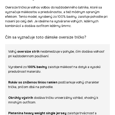
Oversize tričko je voľnou voľbou do každodenného šatníka, ktoré sa
vyznačuje mäkkosťou a priedušnosťou, a tiež módnym spraným
efektom. Tento model, vyrobený zo 100% bavlny, zaisťuje pohodlie pri
nosení po celý deň. Je ideálne na vytváranie voľných, ležérnych
kombinácií a dodáva outfitom ležérny šmrnc.
Čím sa vyznačuje toto dámske oversize tričko?
Voľný
oversize strih
neobmedzuje v pohybe, čím dodáva voľnosť
pri každodennom používaní.
Vyrobené zo
100% bavlny
zaisťuje mäkkosť na dotyk a vysokú
priedušnosť materiálu.
Rukáv so zníženou líniou ramien
podčiarkuje voľný charakter
trička, pričom dbá na pohodlie.
Okrúhly výstrih
dodáva tričku univerzálny vzhľad, vhodný k
mnohým outfitom.
Pletenina heavy weight single jersey
zaisťuje trvácnosť a