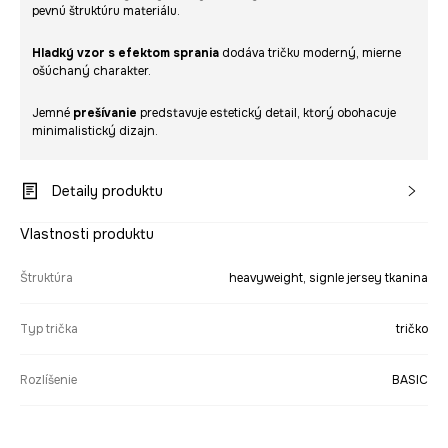
pevnú štruktúru materiálu.
Hladký vzor s efektom sprania
dodáva tričku moderný, mierne
ošúchaný charakter.
Jemné
prešívanie
predstavuje estetický detail, ktorý obohacuje
minimalistický dizajn.
Detaily produktu
Vlastnosti produktu
Štruktúra
heavyweight, signle jersey tkanina
Typ trička
tričko
Rozlíšenie
BASIC