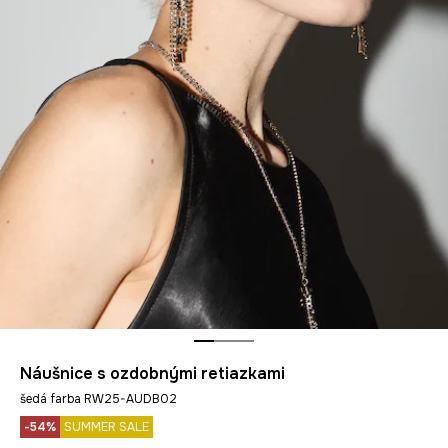
Náušnice s ozdobnými retiazkami
šedá farba RW25-AUDB02
-54%
SUMMER SALE