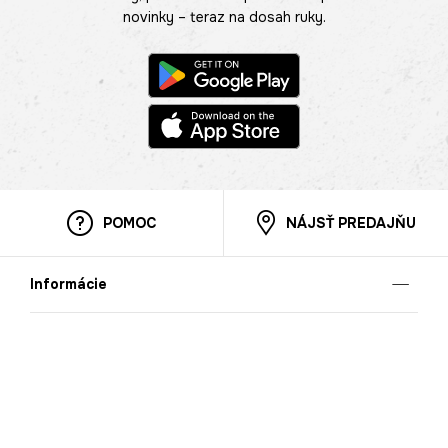
novinky – teraz na dosah ruky.
POMOC
NÁJSŤ PREDAJŇU
Informácie
O nás
Mobilná apilkácia
Pravidlá pre prezentovanie tovaru