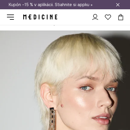
Kupón –15 % v aplikácii. Stiahnite si appku »
Doprava zadarmo od 50 €
Medicine
Ona
Doplnky
Bižutéria
Náušnice
Náušnice s oz