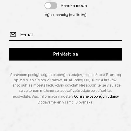
Pánska móda
Výber ponuky je voliteľný
Prihlásiť sa
Správcom poskytnutých osobných údajov je spoločnosť Brandbq
sp. z o.o. so sídlom v Krakove, ul. Al. Pokoju 18, 31-564 Kraków.
Tento súhlas môžete kedykoľvek odvolať. Nezabudnite, že v súlade
so zákonom môžeme spracovať vaše údaje pokiaľ súhlas
neodvoláte. Viac informácií nájdete v
Ochrane osobných údajov
.
Dodávame len v rámci Slovenska.