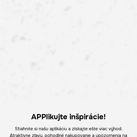
APPlikujte inšpirácie!
Stiahnite si našu aplikáciu a získajte ešte viac výhod.
Atraktívne zľavy, pohodlné nakupovanie a upozornenia na